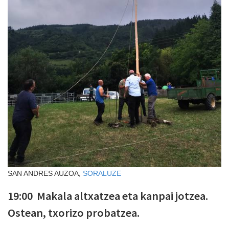
SAN ANDRES AUZOA,
SORALUZE
19:00 Makala altxatzea eta kanpai jotzea.
Ostean, txorizo probatzea.