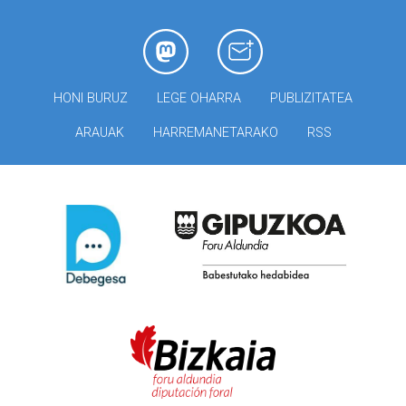
HONI BURUZ
LEGE OHARRA
PUBLIZITATEA
ARAUAK
HARREMANETARAKO
RSS