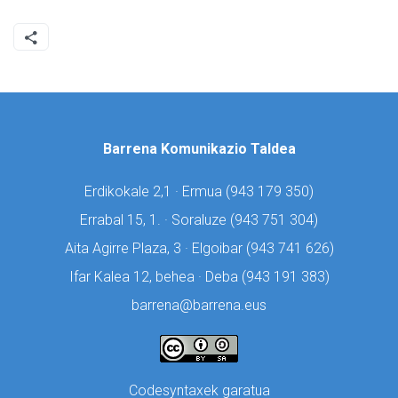
Barrena Komunikazio Taldea
Erdikokale 2,1 · Ermua (
943 179 350)
Errabal 15, 1. · Soraluze (
943 751 304)
Aita Agirre Plaza, 3 · Elgoibar (
943 741 626)
Ifar Kalea 12, behea · Deba (
943 191 383)
barrena@barrena.eus
Codesyntaxek garatua