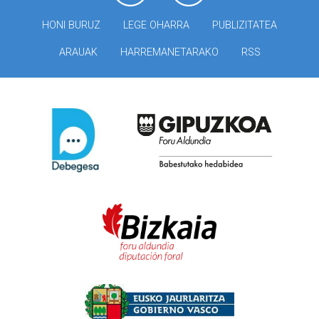
HONI BURUZ
LEGE OHARRA
PUBLIZITATEA
ARAUAK
HARREMANETARAKO
RSS