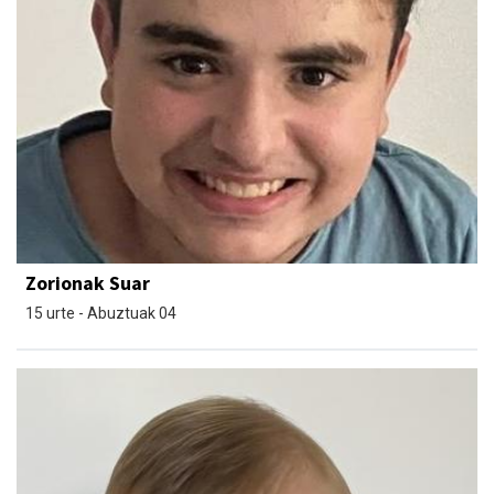
Zorionak Suar
15 urte - Abuztuak 04