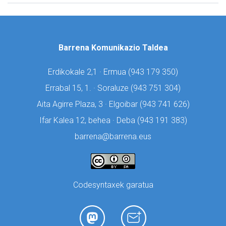
Barrena Komunikazio Taldea
Erdikokale 2,1 · Ermua (
943 179 350)
Errabal 15, 1. · Soraluze (
943 751 304)
Aita Agirre Plaza, 3 · Elgoibar (
943 741 626)
Ifar Kalea 12, behea · Deba (
943 191 383)
barrena@barrena.eus
Codesyntaxek garatua