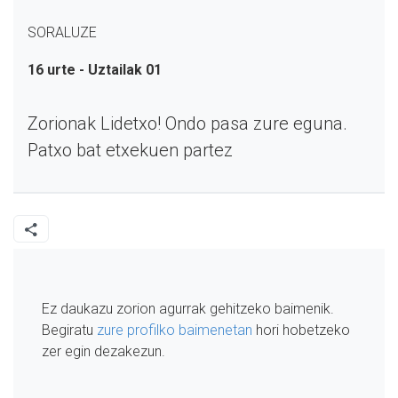
SORALUZE
16 urte - Uztailak 01
Zorionak Lidetxo! Ondo pasa zure eguna.
Patxo bat etxekuen partez
Ez daukazu zorion agurrak gehitzeko baimenik.
Begiratu
zure profilko baimenetan
hori hobetzeko
zer egin dezakezun.