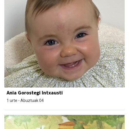
Ania Gorostegi Intxausti
1 urte - Abuztuak 04