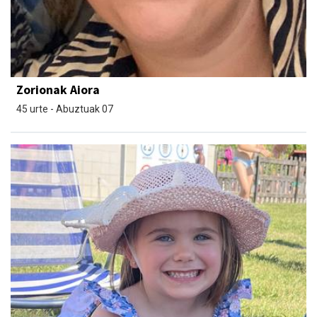
Zorionak Aiora
45 urte - Abuztuak 07