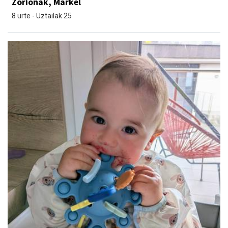
Zorionak, Markel
8 urte - Uztailak 25