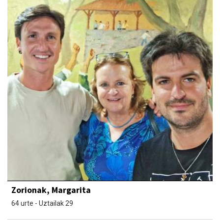
Zorionak, Margarita
64 urte - Uztailak 29