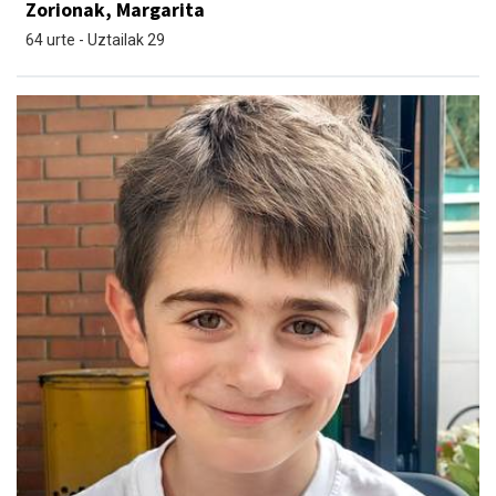
Zorionak, Margarita
64 urte - Uztailak 29