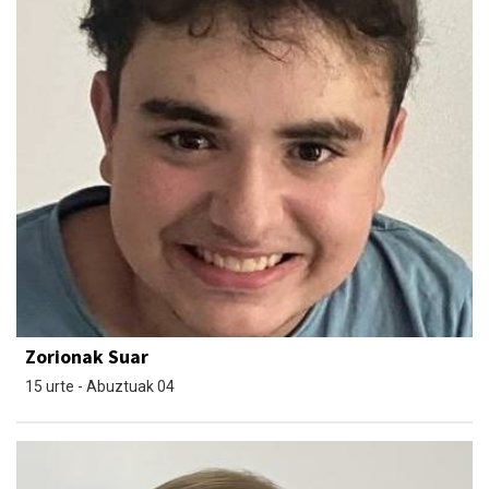
Zorionak Suar
15 urte - Abuztuak 04