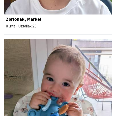
Zorionak, Markel
8 urte - Uztailak 25