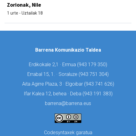
Zorionak, Nile
1 urte - Uztailak 18
Barrena Komunikazio Taldea
Erdikokale 2,1 · Ermua (
943 179 350)
Errabal 15, 1. · Soraluze (
943 751 304)
Aita Agirre Plaza, 3 · Elgoibar (
943 741 626)
Ifar Kalea 12, behea · Deba (
943 191 383)
barrena@barrena.eus
Codesyntaxek garatua