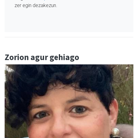
zer egin dezakezun.
Zorion agur gehiago