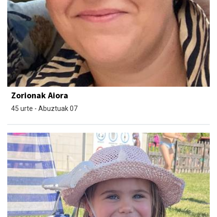
Zorionak Aiora
45 urte - Abuztuak 07