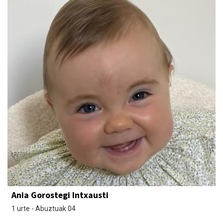
Ania Gorostegi Intxausti
1 urte - Abuztuak 04