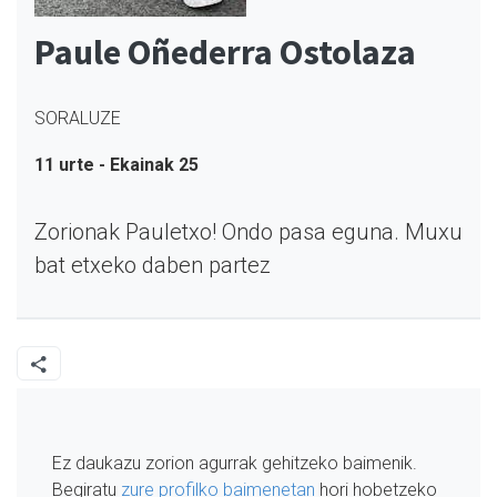
Paule Oñederra Ostolaza
SORALUZE
11 urte - Ekainak 25
Zorionak Pauletxo! Ondo pasa eguna. Muxu
bat etxeko daben partez
Ez daukazu zorion agurrak gehitzeko baimenik.
Begiratu
zure profilko baimenetan
hori hobetzeko