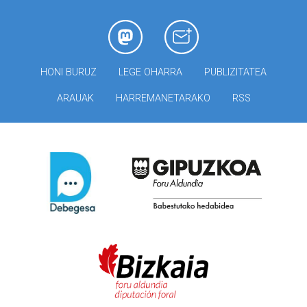
HONI BURUZ
LEGE OHARRA
PUBLIZITATEA
ARAUAK
HARREMANETARAKO
RSS