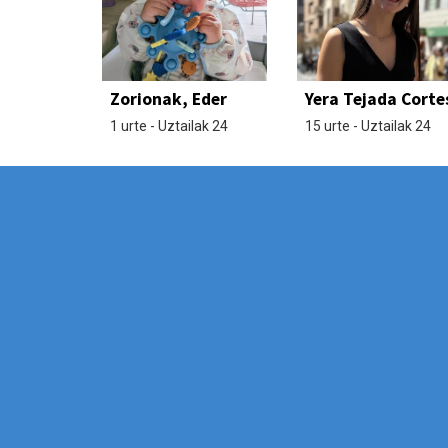
Zorionak, Eder
Yera Tejada Corte
1 urte - Uztailak 24
15 urte - Uztailak 24