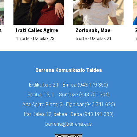
s
Irati Calles Agirre
Zorionak, Mae
15 urte - Uztailak 23
6 urte - Uztailak 21
7
Barrena Komunikazio Taldea
Erdikokale 2,1 · Ermua (
943 179 350)
Errabal 15, 1. · Soraluze (
943 751 304)
Aita Agirre Plaza, 3 · Elgoibar (
943 741 626)
Ifar Kalea 12, behea · Deba (
943 191 383)
barrena@barrena.eus