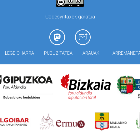
Codesyntaxek garatua
LEGE OHARRA
PUBLIZITATEA
ARAUAK
HARREMANET