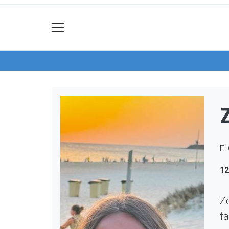
EL
12
Zo
fa