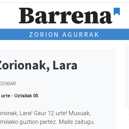
ZORION AGURRAK
Zorionak, Lara
GOIBAR
 urte - Uztailak 05
rionak, Lara! Gaur 12 urte! Muxuak,
miliako guztion partez. Maite zaitugu.