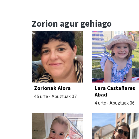
Zorion agur gehiago
Zorionak Aiora
Lara Castañares
Abad
45 urte - Abuztuak 07
4 urte - Abuztuak 06