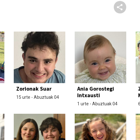
Zorionak Suar
Ania Gorostegi
Intxausti
15 urte - Abuztuak 04
1 urte - Abuztuak 04
6