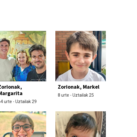
Zorionak,
Zorionak, Markel
Margarita
8 urte - Uztailak 25
4 urte - Uztailak 29