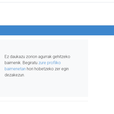
Ez daukazu zorion agurrak gehitzeko
baimenik. Begiratu
zure profilko
baimenetan
hori hobetzeko zer egin
dezakezun.