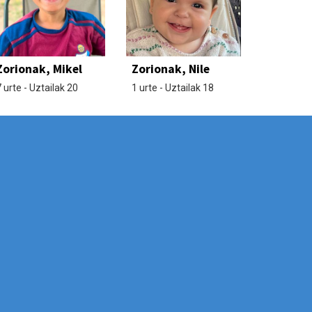
Zorionak, Mikel
Zorionak, Nile
 urte - Uztailak 20
1 urte - Uztailak 18