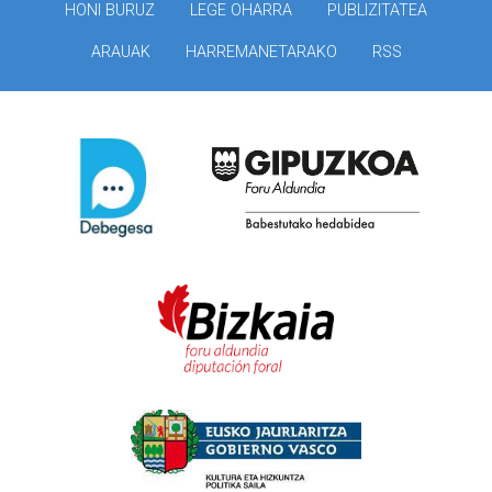
HONI BURUZ
LEGE OHARRA
PUBLIZITATEA
ARAUAK
HARREMANETARAKO
RSS