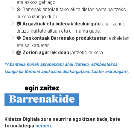
eta askoz gehiago!
🎤 Barrenak antolatutako ekitaldietan parte hartzeko
aukera izango duzu.
📷 Argazkiak eta bideoak deskargatu
ahal izango
dituzu, kalitate altuan eta ur-marka gabe.
💎 Deskontuak Barrenako produktuetan:
eskeletan
eta sailkatuetan.
🎂 Zorion agurrak doan
jartzeko aukera.
*Abantaila horiek aprobetxatu ahal izateko, ezinbestekoa
izango da Barrena aplikazioa deskargatzea. Laster eskuragarri.
Kidetza Digitala zure neurrira egokitzen bada, bete
formulategia
hemen
.