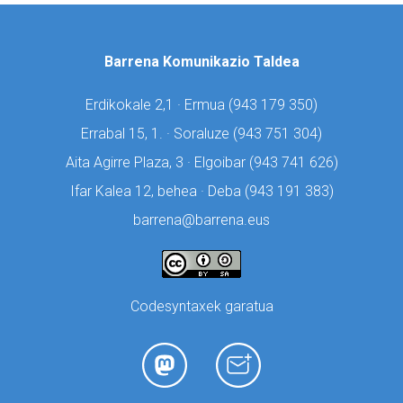
Barrena Komunikazio Taldea
Erdikokale 2,1 · Ermua (
943 179 350)
Errabal 15, 1. · Soraluze (
943 751 304)
Aita Agirre Plaza, 3 · Elgoibar (
943 741 626)
Ifar Kalea 12, behea · Deba (
943 191 383)
barrena@barrena.eus
Codesyntaxek garatua