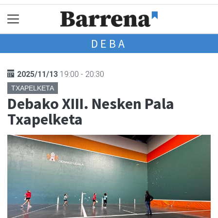
DEBA
2025/11/13
19:00 - 20:30
TXAPELKETA
Debako XIII. Nesken Pala
Txapelketa