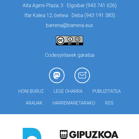
Aita Agirre Plaza, 3 · Elgoibar (
943 741 626)
Ifar Kalea 12, behea · Deba (
943 191 383)
barrena@barrena.eus
Codesyntaxek garatua
HONI BURUZ
LEGE OHARRA
PUBLIZITATEA
ARAUAK
HARREMANETARAKO
RSS