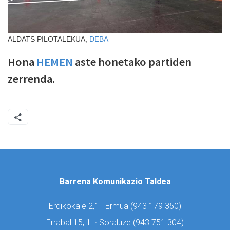
ALDATS PILOTALEKUA,
DEBA
Hona
HEMEN
aste honetako partiden
zerrenda.
Barrena Komunikazio Taldea
Erdikokale 2,1 · Ermua (
943 179 350)
Errabal 15, 1. · Soraluze (
943 751 304)