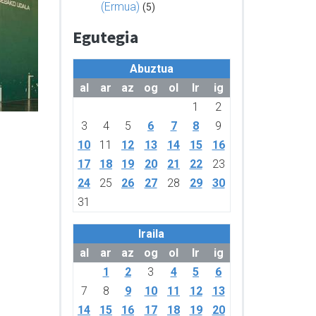
(Ermua)
(5)
Egutegia
Abuztua
al
ar
az
og
ol
lr
ig
1
2
3
4
5
6
7
8
9
10
11
12
13
14
15
16
17
18
19
20
21
22
23
24
25
26
27
28
29
30
31
Iraila
al
ar
az
og
ol
lr
ig
1
2
3
4
5
6
7
8
9
10
11
12
13
14
15
16
17
18
19
20