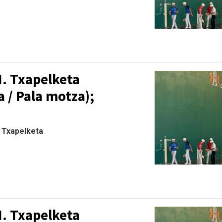
I. Txapelketa
a / Pala motza);
| Txapelketa
I. Txapelketa