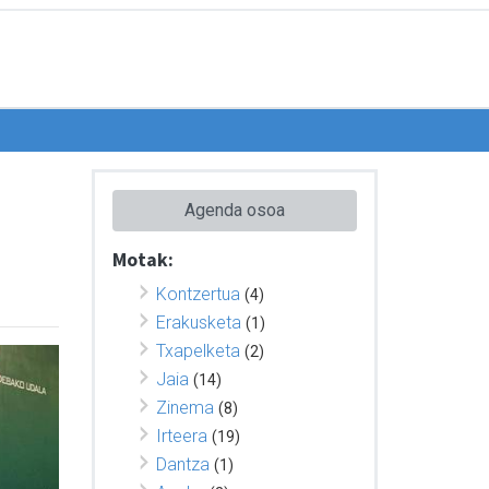
Agenda osoa
Motak:
Kontzertua
(4)
Erakusketa
(1)
Txapelketa
(2)
Jaia
(14)
Zinema
(8)
Irteera
(19)
Dantza
(1)