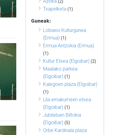
Azoka
(2)
Txapelketa
(1)
Guneak:
Lobiano Kulturgunea
(Ermua)
(1)
Ermua Antzokia (Ermua)
(1)
Kultur Etxea (Elgoibar)
(2)
Maalako parkea
(Elgoibar)
(1)
Kalegoen plaza (Elgoibar)
(1)
Lila emakumeen etxea
(Elgoibar)
(1)
Jubilatuen Biltokia
(Elgoibar)
(5)
Orbe Kardinala plaza