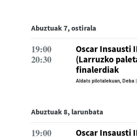
Abuztuak 7, ostirala
19:00
Oscar Insausti I
20:30
(Larruzko palet
finalerdiak
Aldats pilotalekuan, Deba 
Abuztuak 8, larunbata
19:00
Oscar Insausti I