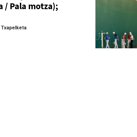
a / Pala motza);
| Txapelketa