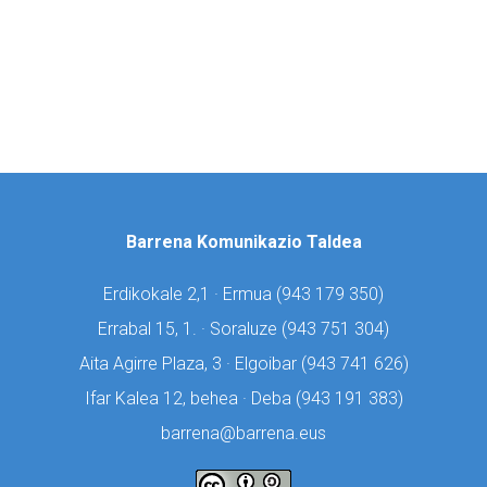
Barrena Komunikazio Taldea
Erdikokale 2,1 · Ermua (
943 179 350)
Errabal 15, 1. · Soraluze (
943 751 304)
Aita Agirre Plaza, 3 · Elgoibar (
943 741 626)
Ifar Kalea 12, behea · Deba (
943 191 383)
barrena@barrena.eus