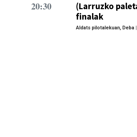
20:30
(Larruzko palet
finalak
Aldats pilotalekuan, Deba 