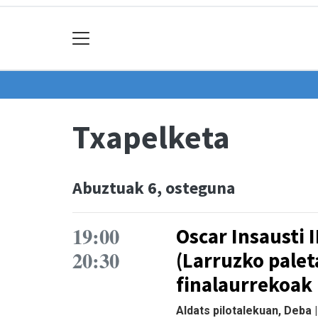
Txapelketa
Abuztuak 6, osteguna
19:00
Oscar Insausti I
20:30
(Larruzko palet
finalaurrekoak
Aldats pilotalekuan, Deba 