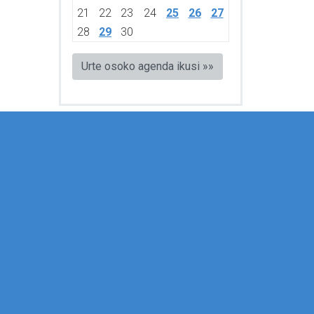
21
22
23
24
25
26
27
28
29
30
Urte osoko agenda ikusi »»