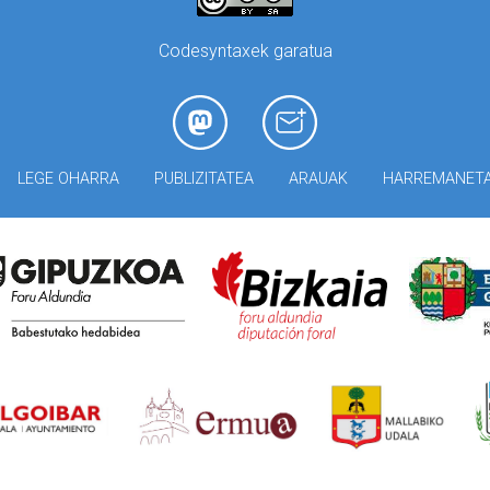
Codesyntaxek garatua
LEGE OHARRA
PUBLIZITATEA
ARAUAK
HARREMANET