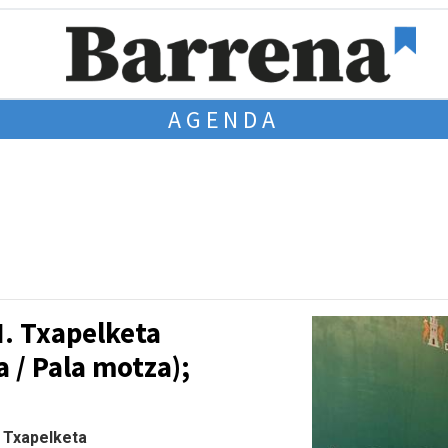
AGENDA
I. Txapelketa
a / Pala motza);
| Txapelketa