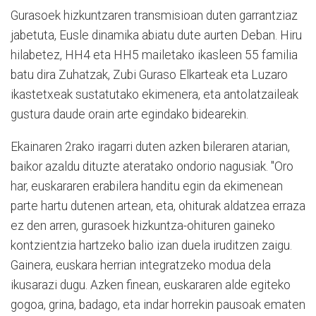
Gurasoek hizkuntzaren transmisioan duten garrantziaz
jabetuta, Eusle dinamika abiatu dute aurten Deban. Hiru
hilabetez, HH4 eta HH5 mailetako ikasleen 55 familia
batu dira Zuhatzak, Zubi Guraso Elkarteak eta Luzaro
ikastetxeak sustatutako ekimenera, eta antolatzaileak
gustura daude orain arte egindako bidearekin.
Ekainaren 2rako iragarri duten azken bileraren atarian,
baikor azaldu dituzte ateratako ondorio nagusiak. "Oro
har, euskararen erabilera handitu egin da ekimenean
parte hartu dutenen artean, eta, ohiturak aldatzea erraza
ez den arren, gurasoek hizkuntza-ohituren gaineko
kontzientzia hartzeko balio izan duela iruditzen zaigu.
Gainera, euskara herrian integratzeko modua dela
ikusarazi dugu. Azken finean, euskararen alde egiteko
gogoa, grina, badago, eta indar horrekin pausoak ematen