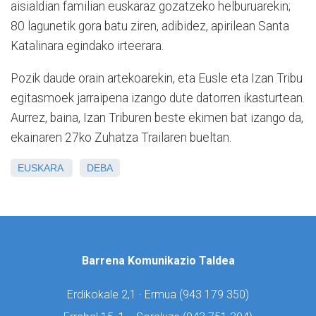
aisialdian familian euskaraz gozatzeko helburuarekin;
80 lagunetik gora batu ziren, adibidez, apirilean Santa
Katalinara egindako irteerara.
Pozik daude orain artekoarekin, eta Eusle eta Izan Tribu
egitasmoek jarraipena izango dute datorren ikasturtean.
Aurrez, baina, Izan Triburen beste ekimen bat izango da,
ekainaren 27ko Zuhatza Trailaren bueltan.
EUSKARA
DEBA
Barrena Komunikazio Taldea
Erdikokale 2,1 · Ermua (
943 179 350)