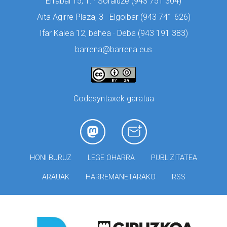
Errabal 15, 1. · Soraluze (
943 751 304)
Aita Agirre Plaza, 3 · Elgoibar (
943 741 626)
Ifar Kalea 12, behea · Deba (
943 191 383)
barrena@barrena.eus
Codesyntaxek garatua
HONI BURUZ
LEGE OHARRA
PUBLIZITATEA
ARAUAK
HARREMANETARAKO
RSS