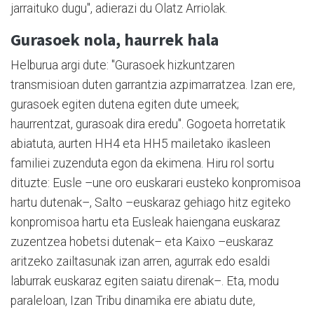
jarraituko dugu", adierazi du Olatz Arriolak.
Gurasoek nola, haurrek hala
Helburua argi dute: "Gurasoek hizkuntzaren
transmisioan duten garrantzia azpimarratzea. Izan ere,
gurasoek egiten dutena egiten dute umeek;
haurrentzat, gurasoak dira eredu". Gogoeta horretatik
abiatuta, aurten HH4 eta HH5 mailetako ikasleen
familiei zuzenduta egon da ekimena. Hiru rol sortu
dituzte: Eusle –une oro euskarari eusteko konpromisoa
hartu dutenak–, Salto –euskaraz gehiago hitz egiteko
konpromisoa hartu eta Eusleak haiengana euskaraz
zuzentzea hobetsi dutenak– eta Kaixo –euskaraz
aritzeko zailtasunak izan arren, agurrak edo esaldi
laburrak euskaraz egiten saiatu direnak–. Eta, modu
paraleloan, Izan Tribu dinamika ere abiatu dute,