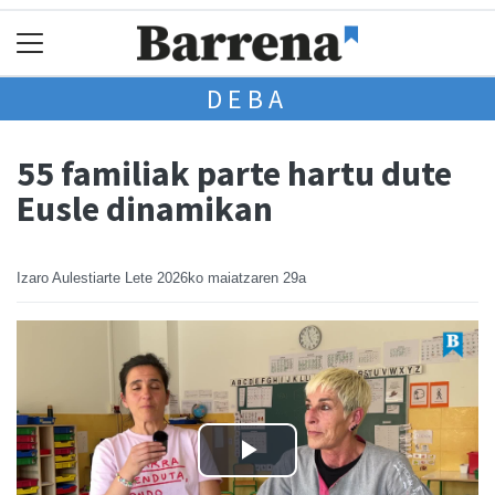
DEBA
55 familiak parte hartu dute
Eusle dinamikan
Izaro Aulestiarte Lete
2026ko maiatzaren 29a