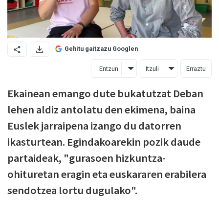
Gehitu gaitzazu Googlen
Entzun
Itzuli
Erraztu
Ekainean emango dute bukatutzat Deban
lehen aldiz antolatu den ekimena, baina
Euslek jarraipena izango du datorren
ikasturtean. Egindakoarekin pozik daude
partaideak, "gurasoen hizkuntza-
ohituretan eragin eta euskararen erabilera
sendotzea lortu dugulako".