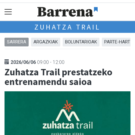
ZUHATZA TRAIL
SARRERA
ARGAZKIAK
BOLUNTARIOAK
PARTE-HARTZA
2026/06/06
09:00 - 12:00
Zuhatza Trail prestatzeko
entrenamendu saioa