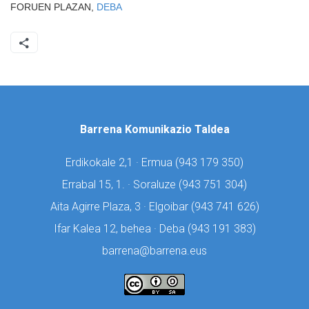
FORUEN PLAZAN,
DEBA
Barrena Komunikazio Taldea
Erdikokale 2,1 · Ermua (
943 179 350)
Errabal 15, 1. · Soraluze (
943 751 304)
Aita Agirre Plaza, 3 · Elgoibar (
943 741 626)
Ifar Kalea 12, behea · Deba (
943 191 383)
barrena@barrena.eus