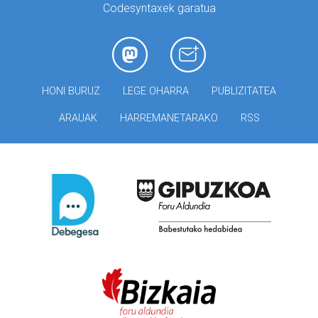
Codesyntaxek garatua
HONI BURUZ
LEGE OHARRA
PUBLIZITATEA
ARAUAK
HARREMANETARAKO
RSS