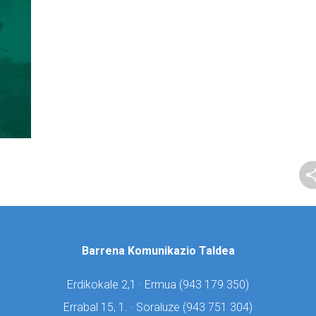
Barrena Komunikazio Taldea
Erdikokale 2,1 · Ermua (
943 179 350)
Errabal 15, 1. · Soraluze (
943 751 304)