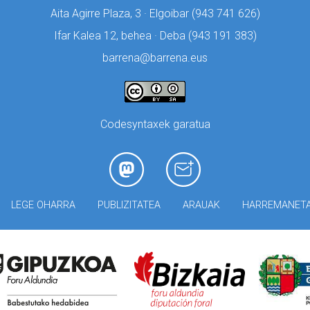
Aita Agirre Plaza, 3 · Elgoibar (
943 741 626)
Ifar Kalea 12, behea · Deba (
943 191 383)
barrena@barrena.eus
Codesyntaxek garatua
LEGE OHARRA
PUBLIZITATEA
ARAUAK
HARREMANET