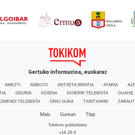
Gertuko informazioa, euskaraz
AMEZTI
ANBOTO
ANTXETA IRRATIA
ATARIA
AZP
TIA
GEURIA
GOIENA
GOIERRI TELEBISTA
GUAIXE
IZMENDI TELEBISTA
ORIO GUKA
TXINTXARRI
ZARAUT
Matx
Gurean
Ttap
Tokikom publizitatea
v16.25.0