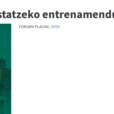
estatzeko entrenamend
FORUEN PLAZAN,
DEBA