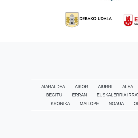
AIARALDEA
AIKOR
AIURRI
ALEA
BEGITU
ERRAN
EUSKALERRIA IRRA
KRONIKA
MAILOPE
NOAUA
O