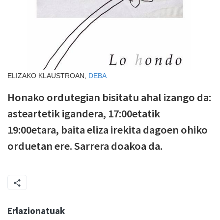
ELIZAKO KLAUSTROAN,
DEBA
Honako ordutegian bisitatu ahal izango da:
asteartetik igandera, 17:00etatik
19:00etara, baita eliza irekita dagoen ohiko
orduetan ere. Sarrera doakoa da.
Erlazionatuak