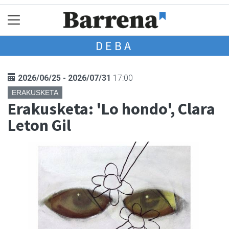
DEBA
2026/06/25 - 2026/07/31
17:00
ERAKUSKETA
Erakusketa: 'Lo hondo', Clara
Leton Gil