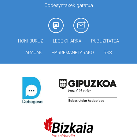
Codesyntaxek garatua
HONI BURUZ
LEGE OHARRA
PUBLIZITATEA
ARAUAK
HARREMANETARAKO
RSS