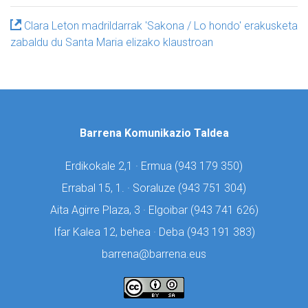
Clara Leton madrildarrak 'Sakona / Lo hondo' erakusketa
zabaldu du Santa Maria elizako klaustroan
Barrena Komunikazio Taldea
Erdikokale 2,1 · Ermua (
943 179 350)
Errabal 15, 1. · Soraluze (
943 751 304)
Aita Agirre Plaza, 3 · Elgoibar (
943 741 626)
Ifar Kalea 12, behea · Deba (
943 191 383)
barrena@barrena.eus