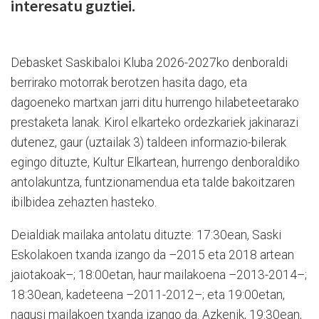
interesatu guztiei.
Debasket Saskibaloi Kluba 2026-2027ko denboraldi
berrirako motorrak berotzen hasita dago, eta
dagoeneko martxan jarri ditu hurrengo hilabeteetarako
prestaketa lanak. Kirol elkarteko ordezkariek jakinarazi
dutenez, gaur (uztailak 3) taldeen informazio-bilerak
egingo dituzte, Kultur Elkartean, hurrengo denboraldiko
antolakuntza, funtzionamendua eta talde bakoitzaren
ibilbidea zehazten hasteko.
Deialdiak mailaka antolatu dituzte: 17:30ean, Saski
Eskolakoen txanda izango da –2015 eta 2018 artean
jaiotakoak–; 18:00etan, haur mailakoena –2013-2014–;
18:30ean, kadeteena –2011-2012–; eta 19:00etan,
nagusi mailakoen txanda izango da. Azkenik, 19:30ean,