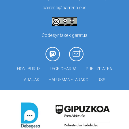
barrena@barrena.eus
Codesyntaxek garatua
HONI BURUZ
LEGE OHARRA
PUBLIZITATEA
ARAUAK
HARREMANETARAKO
RSS