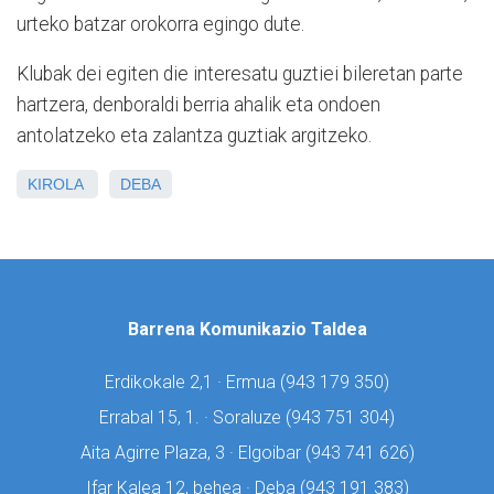
urteko batzar orokorra egingo dute.
Klubak dei egiten die interesatu guztiei bileretan parte
hartzera, denboraldi berria ahalik eta ondoen
antolatzeko eta zalantza guztiak argitzeko.
KIROLA
DEBA
Barrena Komunikazio Taldea
Erdikokale 2,1 · Ermua (
943 179 350)
Errabal 15, 1. · Soraluze (
943 751 304)
Aita Agirre Plaza, 3 · Elgoibar (
943 741 626)
Ifar Kalea 12, behea · Deba (
943 191 383)