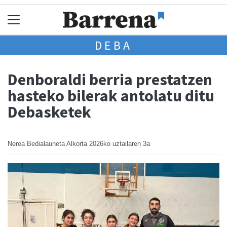
DEBA
Denboraldi berria prestatzen
hasteko bilerak antolatu ditu
Debasketek
Nerea Bedialauneta Alkorta
2026ko uztailaren 3a