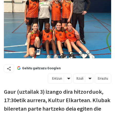
Gehitu gaitzazu Googlen
Entzun
Itzuli
Erraztu
Gaur (uztailak 3) izango dira hitzorduok,
17:30etik aurrera, Kultur Elkartean. Klubak
bileretan parte hartzeko deia egiten die