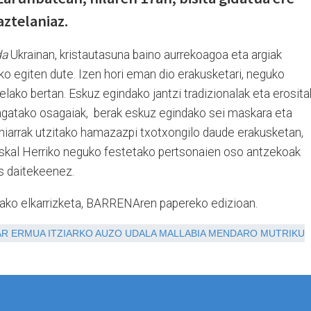
aztelaniaz.
da
Ukrainan, kristautasuna baino aurrekoagoa eta argiak
eko egiten dute. Izen hori eman dio erakusketari, neguko
lako bertan. Eskuz egindako jantzi tradizionalak eta erosit
 lagatako osagaiak, berak eskuz egindako sei maskara eta
niarrak utzitako hamazazpi txotxongilo daude erakusketan,
uskal Herriko neguko festetako pertsonaien oso antzekoak
us daitekeenez.
dako elkarrizketa, BARRENAren papereko edizioan.
AR
ERMUA
ITZIARKO AUZO UDALA
MALLABIA
MENDARO
MUTRIKU