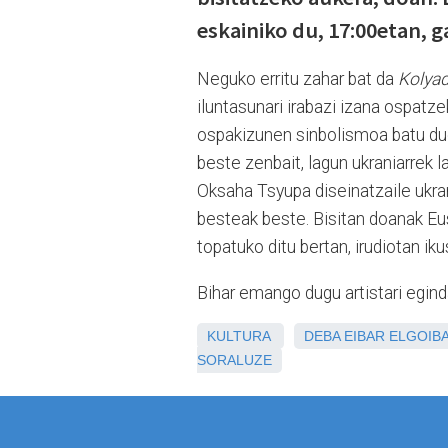
eskainiko du, 17:00etan, g
Neguko erritu zahar bat da
Kolya
iluntasunari irabazi izana ospatz
ospakizunen sinbolismoa batu due
beste zenbait, lagun ukraniarrek
Oksaha Tsyupa diseinatzaile ukra
besteak beste. Bisitan doanak E
topatuko ditu bertan, irudiotan ik
Bihar emango dugu artistari egin
KULTURA
DEBA
EIBAR
ELGOIB
SORALUZE