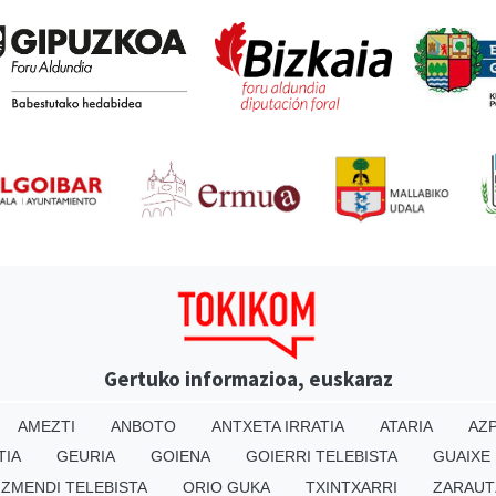
Gertuko informazioa, euskaraz
AMEZTI
ANBOTO
ANTXETA IRRATIA
ATARIA
AZP
TIA
GEURIA
GOIENA
GOIERRI TELEBISTA
GUAIXE
IZMENDI TELEBISTA
ORIO GUKA
TXINTXARRI
ZARAUT