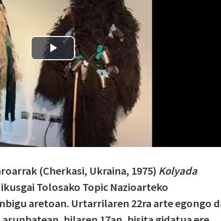
oarrak (Cherkasi, Ukraina, 1975)
Kolyada
ikusgai Tolosako Topic Nazioarteko
bigu aretoan. Urtarrilaren 22ra arte egongo d
Larunbatean, hilaren 17an, bisita gidatua ere