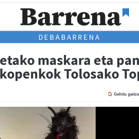
DEBABARRENA
tako maskara eta panp
rokopenkok Tolosako To
Gehitu gaitz