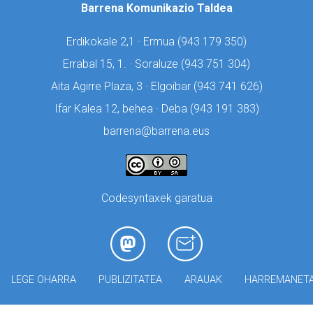
Barrena Komunikazio Taldea
Erdikokale 2,1 · Ermua (
943 179 350)
Errabal 15, 1. · Soraluze (
943 751 304)
Aita Agirre Plaza, 3 · Elgoibar (
943 741 626)
Ifar Kalea 12, behea · Deba (
943 191 383)
barrena@barrena.eus
Codesyntaxek garatua
LEGE OHARRA
PUBLIZITATEA
ARAUAK
HARREMANET