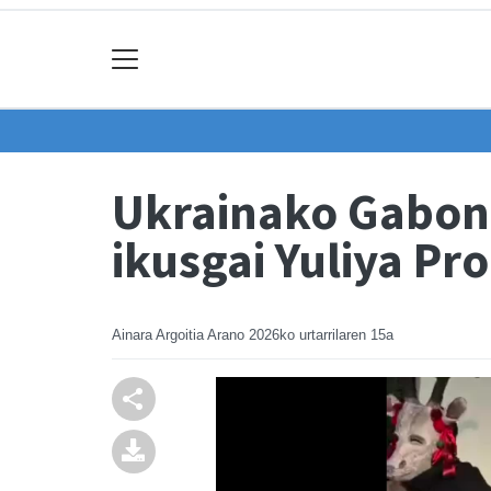
Ukrainako Gabone
ikusgai Yuliya P
Ainara Argoitia Arano
2026ko urtarrilaren 15a