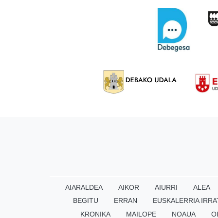
AIARALDEA
AIKOR
AIURRI
ALEA
BEGITU
ERRAN
EUSKALERRIA IRRA
KRONIKA
MAILOPE
NOAUA
O