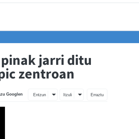
inak jarri ditu
pic zentroan
azu Googlen
Entzun
Itzuli
Erraztu