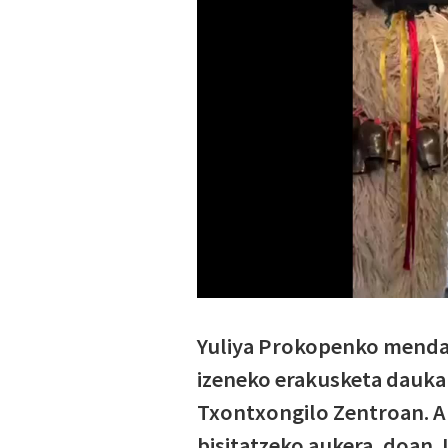
Yuliya Prokopenko mendar
izeneko erakusketa dauka 
Txontxongilo Zentroan. An
bisitatzeko aukera, doan. 