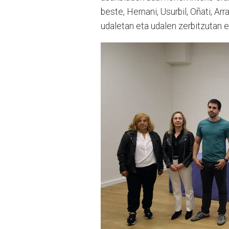
beste, Hernani, Usurbil, Oñati, Ar
udaletan eta udalen zerbitzutan er