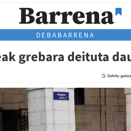
DEBABARRENA
eak grebara deituta da
Gehitu gaitz