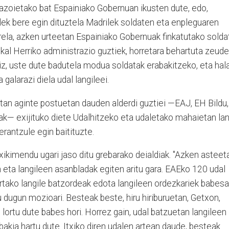
azoietako bat Espainiako Gobernuan ikusten dute, edo,
ek bere egin dituztela Madrilek soldaten eta enpleguaren
rela, azken urteetan Espainiako Gobernuak finkatutako solda
kal Herriko administrazio guztiek, horretara behartuta zeude
iz, uste dute badutela modua soldatak erabakitzeko, eta hal
alarazi diela udal langileei.
tan aginte postuetan dauden alderdi guztiei —EAJ, EH Bildu,
k— exijituko diete Udalhitzeko eta udaletako mahaietan la
rantzule egin baitituzte.
txikimendu ugari jaso ditu grebarako deialdiak. "Azken asteet
 eta langileen asanbladak egiten aritu gara. EAEko 120 udal
rtako langile batzordeak edota langileen ordezkariek babesa
ugun mozioari. Besteak beste, hiru hiriburuetan, Getxon,
 lortu dute babes hori. Horrez gain, udal batzuetan langileen
bakia hartu dute. Itxiko diren udalen artean daude, besteak