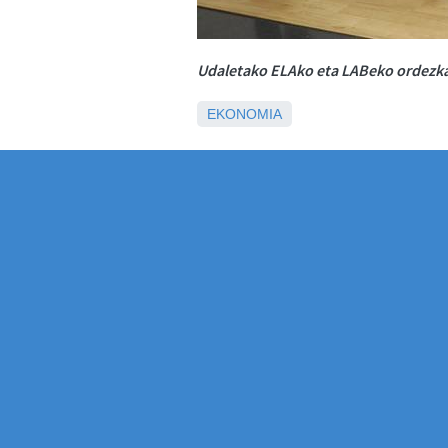
Udaletako ELAko eta LABeko ordezkar
EKONOMIA