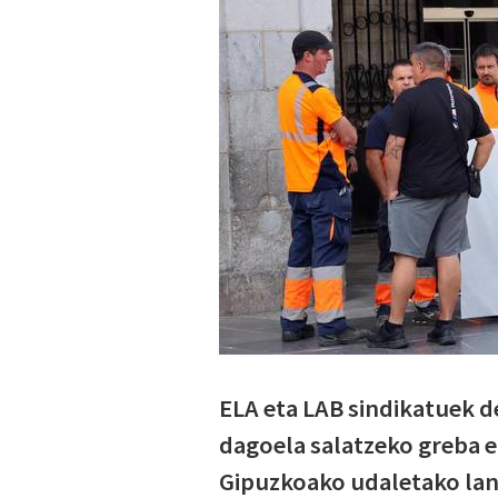
ELA eta LAB sindikatuek d
dagoela salatzeko greba e
Gipuzkoako udaletako lan