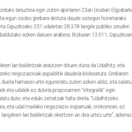
orduko lanuztea egin zuten apirilaren 23an (irudian Elgoibark
, eta egun osoko grebara deituta daude ostegun honetarako
 eta Gipuzkoako 251 udaletan 28.378 langile publiko zeuden
zabaldutako azken datuen arabera: Bizkaian 13.511, Gipuzkoa
een lan baldintzak arautzen dituen ituna da Udalhitz, eta
tzeko negoziazioak aspalditik daudela blokeatuta. Grebaren
, duela hamasei urte eguneratu zuten azken aldiz, eta salatu
ek eta udalek ez dutela proposamen "integralik" egin.
atu dute, eta eduki zehatzak falta direla. "Udalhitzeko
ira, eta udal mailako negoziazio esparruak, orokorrean, ez
angileen lan baldintzak okertzen ari dira urtez urte", adieraz