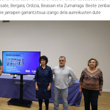
rasate, Bergara, Ordizia, Beasain eta Zumarraga. Beste zenbai
e jarraipen garrantzitsua izango dela aurreikusten dute.