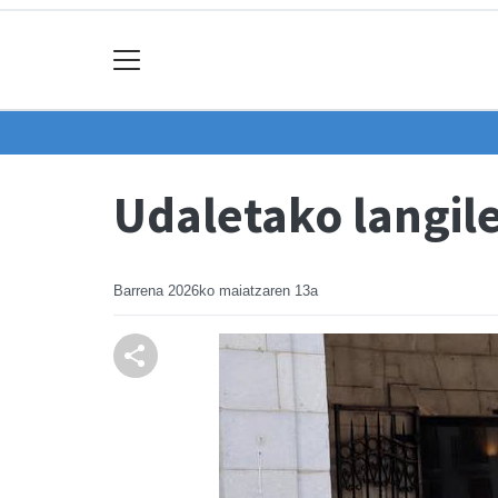
Udaletako langil
Barrena
2026ko maiatzaren 13a