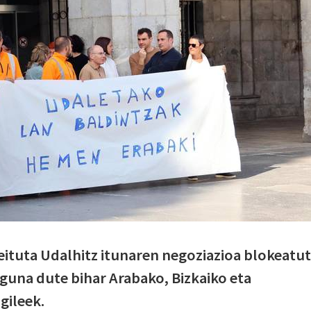
eituta Udalhitz itunaren negoziazioa blokeatu
guna dute bihar Arabako, Bizkaiko eta
gileek.