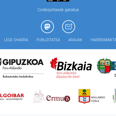
Codesyntaxek garatua
LEGE OHARRA
PUBLIZITATEA
ARAUAK
HARREMANET