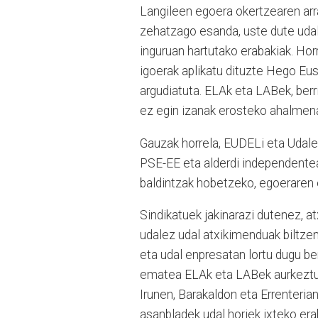
Langileen egoera okertzearen arr
zehatzago esanda, uste dute udal
inguruan hartutako erabakiak. Hor
igoerak aplikatu dituzte Hego Eus
argudiatuta. ELAk eta LABek, berr
ez egin izanak erosteko ahalmena g
Gauzak horrela, EUDELi eta Udale
PSE-EE eta alderdi independentea
baldintzak hobetzeko, egoeraren e
Sindikatuek jakinarazi dutenez, a
udalez udal atxikimenduak biltzen
eta udal enpresatan lortu dugu be
ematea ELAk eta LABek aurkeztu d
Irunen, Barakaldon eta Errenterian
asanbladek udal horiek ixteko era