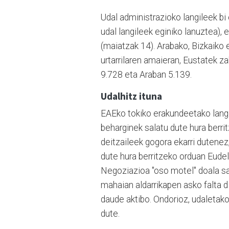
Udal administrazioko langileek bi 
udal langileek eginiko lanuztea)
(maiatzak 14). Arabako, Bizkaiko
urtarrilaren amaieran, Eustatek 
9.728 eta Araban 5.139.
Udalhitz ituna
EAEko tokiko erakundeetako langil
beharginek salatu dute hura berri
deitzaileek gogora ekarri dutenez
dute hura berritzeko orduan Eudel
Negoziazioa "oso motel" doala sal
mahaian aldarrikapen asko falta d
daude aktibo. Ondorioz, udaletako l
dute.