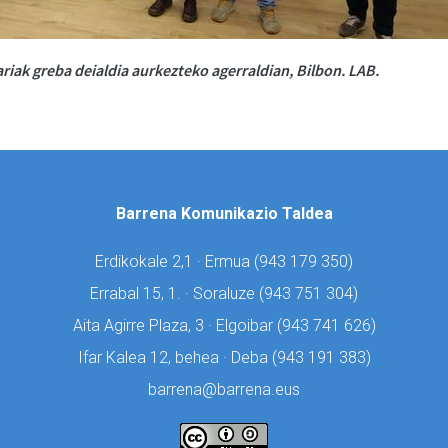
iak greba deialdia aurkezteko agerraldian, Bilbon. LAB.
Barrena Komunikazio Taldea
Erdikokale 2,1 · Ermua (
943 179 350)
Errabal 15, 1. · Soraluze (
943 751 304)
Aita Agirre Plaza, 3 · Elgoibar (
943 741 626)
Ifar Kalea 12, behea · Deba (
943 191 383)
barrena@barrena.eus