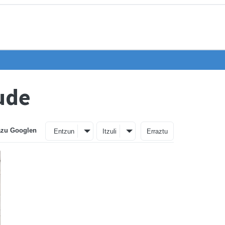
ude
azu Googlen
Entzun
Itzuli
Erraztu