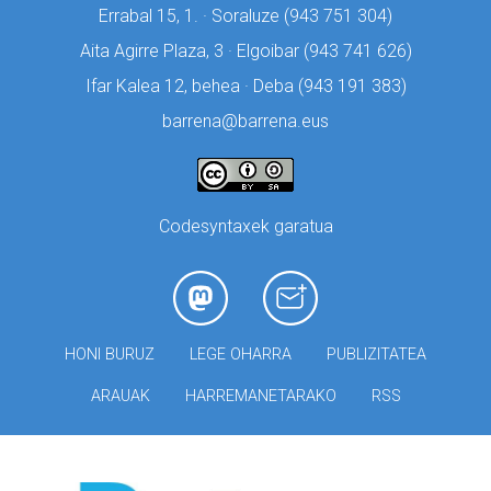
Errabal 15, 1. · Soraluze (
943 751 304)
Aita Agirre Plaza, 3 · Elgoibar (
943 741 626)
Ifar Kalea 12, behea · Deba (
943 191 383)
barrena@barrena.eus
Codesyntaxek garatua
HONI BURUZ
LEGE OHARRA
PUBLIZITATEA
ARAUAK
HARREMANETARAKO
RSS