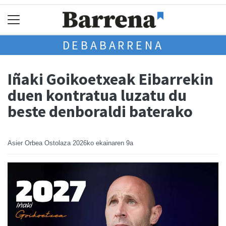
DEBABARRENA
Iñaki Goikoetxeak Eibarrekin
duen kontratua luzatu du
beste denboraldi baterako
Asier Orbea Ostolaza
2026ko ekainaren 9a