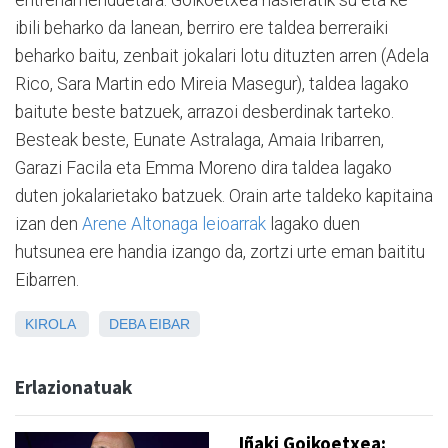
entrenamenduetara. Goikoetxea hasieratik su eta ke
ibili beharko da lanean, berriro ere taldea berreraiki
beharko baitu, zenbait jokalari lotu dituzten arren (Adela
Rico, Sara Martin edo Mireia Masegur), taldea lagako
baitute beste batzuek, arrazoi desberdinak tarteko.
Besteak beste, Eunate Astralaga, Amaia Iribarren,
Garazi Facila eta Emma Moreno dira taldea lagako
duten jokalarietako batzuek. Orain arte taldeko kapitaina
izan den
Arene Altonaga leioarrak
lagako duen
hutsunea ere handia izango da, zortzi urte eman baititu
Eibarren.
KIROLA
DEBA
EIBAR
Erlazionatuak
Iñaki Goikoetxea: