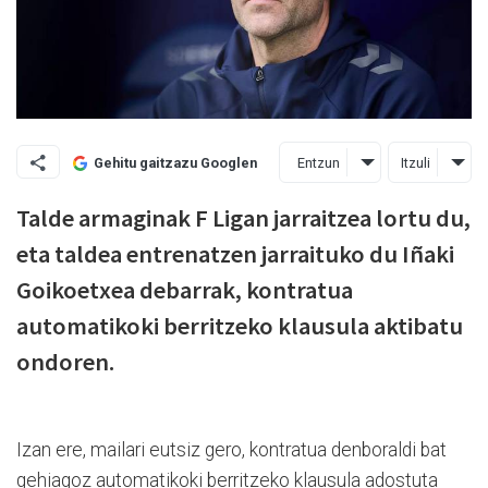
Entzun
Itzuli
Gehitu gaitzazu Googlen
Talde armaginak F Ligan jarraitzea lortu du,
eta taldea entrenatzen jarraituko du Iñaki
Goikoetxea debarrak, kontratua
automatikoki berritzeko klausula aktibatu
ondoren.
Izan ere, mailari eutsiz gero, kontratua denboraldi bat
gehiagoz automatikoki berritzeko klausula adostuta