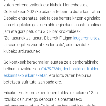
zuten entrenatzaileak eta klubak. Honenbestez,
Goikoetxeari 2027ko udara arte berritu diote kontratua.
Debako entrenatzaileak taldea berreraikitzen egindako
lana eta jokalari gazteen alde egin duen apustua balioan
jarri eta goraipatu ditu SD Eibar kirol-taldeak.
"Zailtasunak zailtasun, Eibarrek F Ligan
laugarren urtez
jarraian egotea ziurtatzea lortu du", adierazi dute
klubeko arduradunek.
Goikoetxeak berak mailari eustea zela denboraldirako
helburua azaldu zion
BARRENA
ri, denboraldi erdi aldera
eskainitako elkarrizketan
, eta lortu zuten helburua
betetzea, sufrituta izan bada ere.
Eibarko emakumezkoen lehen taldea uztailaren 13an
itzuliko da hurrengo denboraldia prestatzeko