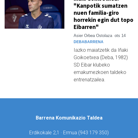
"Kanpotik sumatzen
nuen familia-giro
horrekin egin dut topo
Eibarren"
Asier Orbea Ostolaza
ots 14
DEBABARRENA
Iazko maiatzetik da Iñaki
Goikoetxea (Deba, 1982)
SD Eibar klubeko
emakumezkoen taldeko
entrenatzailea.
Barrena Komunikazio Taldea
Erdikokale 2,1 · Ermua (
943 179 350)