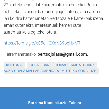
22a arteko epea dute aurrematrikula egiteko. Behin
behinekoa izango da orain egingo dutena, eta irailean
jarriko dira harremanetan Bertsozale Elkartekoak izena
eman dutenekin. Interesatuek hemen dute
aurrematrikula egiteko lotura.
https://forms.gle/xC5cHGXqNS9ogHxM7
Harremanetarako:
bertsojolasa@gmail.com.
KULTURA
DEBA
EIBAR
ELGOIBAR
ERMUA
ITZIARKO
AUZO UDALA
MALLABIA
MENDARO
MUTRIKU
SORALUZE
Barrena Komunikazio Taldea