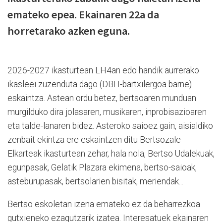
emateko epea. Ekainaren 22a da
horretarako azken eguna.
2026-2027 ikasturtean LH4an edo handik aurrerako
ikasleei zuzenduta dago (DBH-bartxilergoa barne)
eskaintza. Astean ordu betez, bertsoaren munduan
murgilduko dira jolasaren, musikaren, inprobisazioaren
eta talde-lanaren bidez. Asteroko saioez gain, aisialdiko
zenbait ekintza ere eskaintzen ditu Bertsozale
Elkarteak ikasturtean zehar, hala nola, Bertso Udalekuak,
egunpasak, Gelatik Plazara ekimena, bertso-saioak,
asteburupasak, bertsolarien bisitak, meriendak...
Bertso eskoletan izena emateko ez da beharrezkoa
gutxieneko ezagutzarik izatea. Interesatuek ekainaren