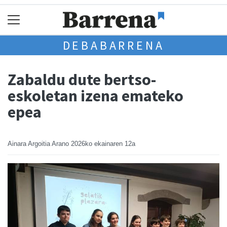
DEBABARRENA
Zabaldu dute bertso-
eskoletan izena emateko
epea
Ainara Argoitia Arano
2026ko ekainaren 12a