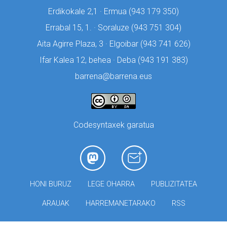
Erdikokale 2,1 · Ermua (
943 179 350)
Errabal 15, 1. · Soraluze (
943 751 304)
Aita Agirre Plaza, 3 · Elgoibar (
943 741 626)
Ifar Kalea 12, behea · Deba (
943 191 383)
barrena@barrena.eus
Codesyntaxek garatua
HONI BURUZ
LEGE OHARRA
PUBLIZITATEA
ARAUAK
HARREMANETARAKO
RSS