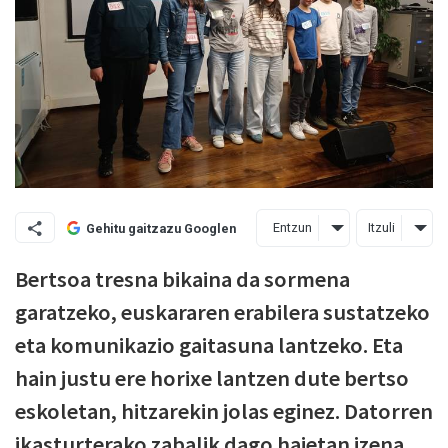
Entzun
Itzuli
Gehitu gaitzazu Googlen
Bertsoa tresna bikaina da sormena
garatzeko, euskararen erabilera sustatzeko
eta komunikazio gaitasuna lantzeko. Eta
hain justu ere horixe lantzen dute bertso
eskoletan, hitzarekin jolas eginez. Datorren
ikasturterako zabalik dago haietan izena