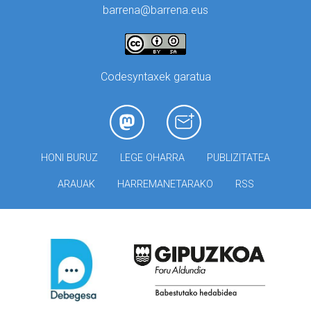
barrena@barrena.eus
Codesyntaxek garatua
HONI BURUZ
LEGE OHARRA
PUBLIZITATEA
ARAUAK
HARREMANETARAKO
RSS