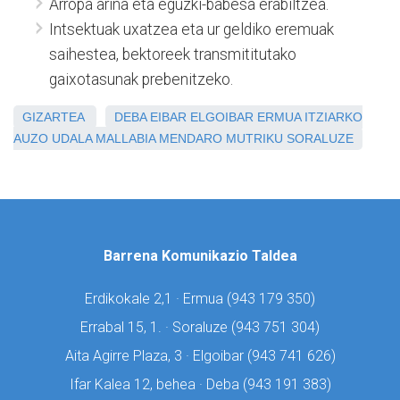
Arropa arina eta eguzki-babesa erabiltzea.
Intsektuak uxatzea eta ur geldiko eremuak
saihestea, bektoreek transmititutako
gaixotasunak prebenitzeko.
GIZARTEA
DEBA
EIBAR
ELGOIBAR
ERMUA
ITZIARKO
AUZO UDALA
MALLABIA
MENDARO
MUTRIKU
SORALUZE
Barrena Komunikazio Taldea
Erdikokale 2,1 · Ermua (
943 179 350)
Errabal 15, 1. · Soraluze (
943 751 304)
Aita Agirre Plaza, 3 · Elgoibar (
943 741 626)
Ifar Kalea 12, behea · Deba (
943 191 383)