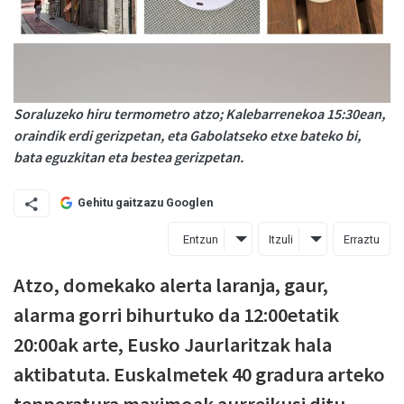
Soraluzeko hiru termometro atzo; Kalebarrenekoa 15:30ean,
oraindik erdi gerizpetan, eta Gabolatseko etxe bateko bi,
bata eguzkitan eta bestea gerizpetan.
Gehitu gaitzazu Googlen
Entzun
Itzuli
Erraztu
Atzo, domekako alerta laranja, gaur,
alarma gorri bihurtuko da 12:00etatik
20:00ak arte, Eusko Jaurlaritzak hala
aktibatuta. Euskalmetek 40 gradura arteko