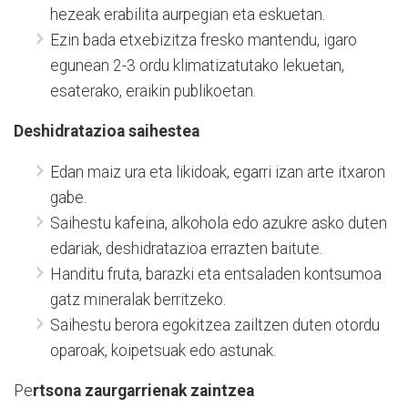
hezeak erabilita aurpegian eta eskuetan.
Ezin bada etxebizitza fresko mantendu, igaro
egunean 2-3 ordu klimatizatutako lekuetan,
esaterako, eraikin publikoetan.
Deshidratazioa saihestea
Edan maiz ura eta likidoak, egarri izan arte itxaron
gabe.
Saihestu kafeina, alkohola edo azukre asko duten
edariak, deshidratazioa errazten baitute.
Handitu fruta, barazki eta entsaladen kontsumoa
gatz mineralak berritzeko.
Saihestu berora egokitzea zailtzen duten otordu
oparoak, koipetsuak edo astunak.
Pe
rtsona zaurgarrienak zaintzea