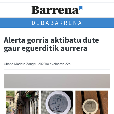
DEBABARRENA
Alerta gorria aktibatu dute
gaur eguerditik aurrera
Ubane Madera Zangitu
2026ko ekainaren 22a