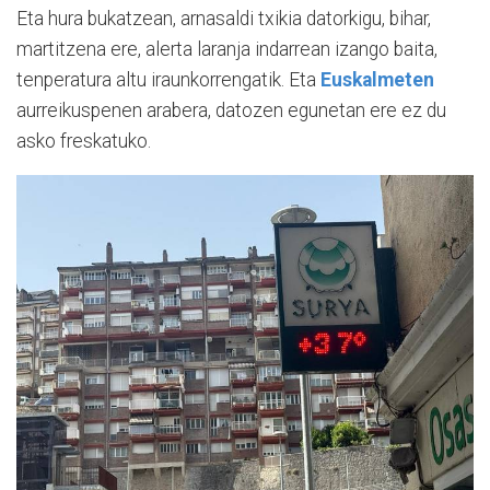
Eta hura bukatzean, arnasaldi txikia datorkigu, bihar,
martitzena ere, alerta laranja indarrean izango baita,
tenperatura altu iraunkorrengatik. Eta
Euskalmeten
aurreikuspenen arabera, datozen egunetan ere ez du
asko freskatuko.