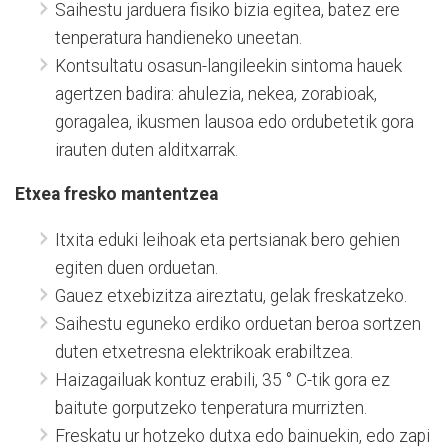
Saihestu jarduera fisiko bizia egitea, batez ere
tenperatura handieneko uneetan.
Kontsultatu osasun-langileekin sintoma hauek
agertzen badira: ahulezia, nekea, zorabioak,
goragalea, ikusmen lausoa edo ordubetetik gora
irauten duten alditxarrak.
Etxea fresko mantentzea
Itxita eduki leihoak eta pertsianak bero gehien
egiten duen orduetan.
Gauez etxebizitza aireztatu, gelak freskatzeko.
Saihestu eguneko erdiko orduetan beroa sortzen
duten etxetresna elektrikoak erabiltzea.
Haizagailuak kontuz erabili, 35 ° C-tik gora ez
baitute gorputzeko tenperatura murrizten.
Freskatu ur hotzeko dutxa edo bainuekin, edo zapi