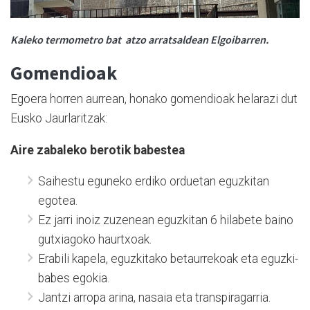
Kaleko termometro bat atzo arratsaldean Elgoibarren.
Gomendioak
Egoera horren aurrean, honako gomendioak helarazi dut
Eusko Jaurlaritzak:
Aire zabaleko berotik babestea
Saihestu eguneko erdiko orduetan eguzkitan
egotea.
Ez jarri inoiz zuzenean eguzkitan 6 hilabete baino
gutxiagoko haurtxoak.
Erabili kapela, eguzkitako betaurrekoak eta eguzki-
babes egokia.
Jantzi arropa arina, nasaia eta transpiragarria.