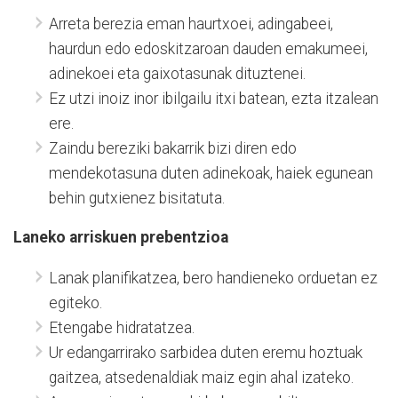
Arreta berezia eman haurtxoei, adingabeei,
haurdun edo edoskitzaroan dauden emakumeei,
adinekoei eta gaixotasunak dituztenei.
Ez utzi inoiz inor ibilgailu itxi batean, ezta itzalean
ere.
Zaindu bereziki bakarrik bizi diren edo
mendekotasuna duten adinekoak, haiek egunean
behin gutxienez bisitatuta.
Laneko arriskuen prebentzioa
Lanak planifikatzea, bero handieneko orduetan ez
egiteko.
Etengabe hidratatzea.
Ur edangarrirako sarbidea duten eremu hoztuak
gaitzea, atsedenaldiak maiz egin ahal izateko.