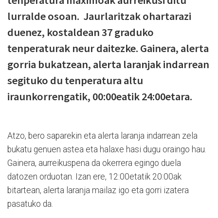
tenperatura maximoak aurreikusi ditu
lurralde osoan. Jaurlaritzak ohartarazi
duenez, kostaldean 37 graduko
tenperaturak neur daitezke. Gainera, alerta
gorria bukatzean, alerta laranjak indarrean
segituko du tenperatura altu
iraunkorrengatik, 00:00eatik 24:00etara.
Atzo, bero saparekin eta alerta laranja indarrean zela
bukatu genuen astea eta halaxe hasi dugu oraingo hau.
Gainera, aurreikuspena da okerrera egingo duela
datozen orduotan. Izan ere, 12:00etatik 20:00ak
bitartean, alerta laranja mailaz igo eta gorri izatera
pasatuko da.