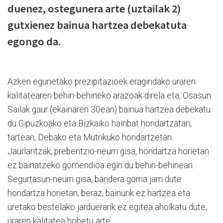
duenez, ostegunera arte (uztailak 2)
gutxienez bainua hartzea debekatuta
egongo da.
Azken egunetako prezipitazioek eragindako uraren
kalitatearen behin-behineko arazoak direla eta, Osasun
Sailak gaur (ekainaren 30ean) bainua hartzea debekatu
du Gipuzkoako eta Bizkaiko hainbat hondartzatan;
tartean, Debako eta Mutrikuko hondartzetan.
Jaurlaritzak, prebentzio-neurri gisa, hondartza horietan
ez bainatzeko gomendioa egin du behin-behinean.
Segurtasun-neurri gisa, bandera gorria jarri dute
hondartza horietan; beraz, bainurik ez hartzea eta
uretako bestelako jarduerarik ez egitea aholkatu dute,
uraren kalitatea hobetu arte.