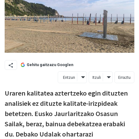
Gehitu gaitzazu Googlen
Entzun
Itzuli
Erraztu
Uraren kalitatea aztertzeko egin dituzten
analisiek ez dituzte kalitate-irizpideak
betetzen. Eusko Jaurlaritzako Osasun
Sailak, beraz, bainua debekatzea erabaki
du. Debako Udalak ohartarazi