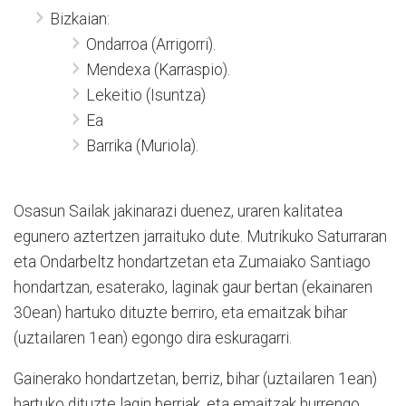
Bizkaian:
Ondarroa (Arrigorri).
Mendexa (Karraspio).
Lekeitio (Isuntza)
Ea
Barrika (Muriola).
Osasun Sailak jakinarazi duenez, uraren kalitatea
egunero aztertzen jarraituko dute. Mutrikuko Saturraran
eta Ondarbeltz hondartzetan eta Zumaiako Santiago
hondartzan, esaterako, laginak gaur bertan (ekainaren
30ean) hartuko dituzte berriro, eta emaitzak bihar
(uztailaren 1ean) egongo dira eskuragarri.
Gainerako hondartzetan, berriz, bihar (uztailaren 1ean)
hartuko dituzte lagin berriak, eta emaitzak hurrengo