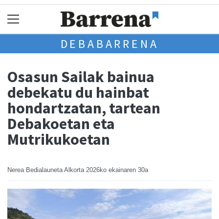
DEBABARRENA
Osasun Sailak bainua
debekatu du hainbat
hondartzatan, tartean
Debakoetan eta
Mutrikukoetan
Nerea Bedialauneta Alkorta
2026ko ekainaren 30a