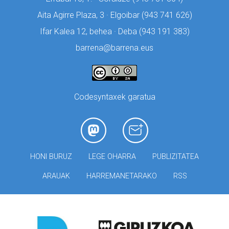
Aita Agirre Plaza, 3 · Elgoibar (
943 741 626)
Ifar Kalea 12, behea · Deba (
943 191 383)
barrena@barrena.eus
Codesyntaxek garatua
HONI BURUZ
LEGE OHARRA
PUBLIZITATEA
ARAUAK
HARREMANETARAKO
RSS