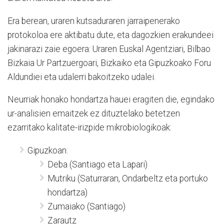
Era berean, uraren kutsaduraren jarraipenerako
protokoloa ere aktibatu dute, eta dagozkien erakundeei
jakinarazi zaie egoera: Uraren Euskal Agentziari, Bilbao
Bizkaia Ur Partzuergoari, Bizkaiko eta Gipuzkoako Foru
Aldundiei eta udalerri bakoitzeko udalei.
Neurriak honako hondartza hauei eragiten die, egindako
ur-analisien emaitzek ez dituztelako betetzen
ezarritako kalitate-irizpide mikrobiologikoak:
Gipuzkoan:
Deba (Santiago eta Lapari)
Mutriku (Saturraran, Ondarbeltz eta portuko
hondartza)
Zumaiako (Santiago)
Zarautz