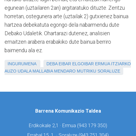
egunean (uztailaren 2an) argitaratuko dituzte. Zentzu
horretan, ostegunera arte (uztailak 2) gutxienez bainua
hartzea debekatuta egongo dela nabarmendu dute
Debako Udaletik. Ohartarazi dutenez, analisien
emaitzen arabera erabakiko dute bainua berriro
baimendu ala ez.
INGURUMENA
DEBA
EIBAR
ELGOIBAR
ERMUA
ITZIARKO
AUZO UDALA
MALLABIA
MENDARO
MUTRIKU
SORALUZE
Barrena Komunikazio Taldea
Erdikokale 2,1 · Ermua (
943 179 350)
Errabal 15, 1. · Soraluze (
943 751 304)