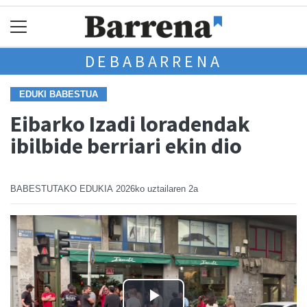
DEBABARRENA
EDUKI BABESTUA
Eibarko Izadi loradendak
ibilbide berriari ekin dio
BABESTUTAKO EDUKIA
2026ko uztailaren 2a