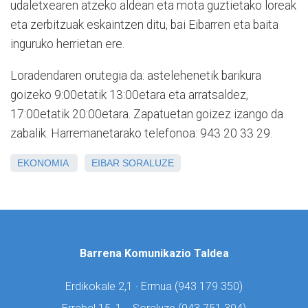
udaletxearen atzeko aldean eta mota guztietako loreak
eta zerbitzuak eskaintzen ditu, bai Eibarren eta baita
inguruko herrietan ere.
Loradendaren orutegia da: astelehenetik barikura
goizeko 9:00etatik 13:00etara eta arratsaldez,
17:00etatik 20:00etara. Zapatuetan goizez izango da
zabalik. Harremanetarako telefonoa: 943 20 33 29.
EKONOMIA
EIBAR
SORALUZE
Barrena Komunikazio Taldea
Erdikokale 2,1 · Ermua (
943 179 350)