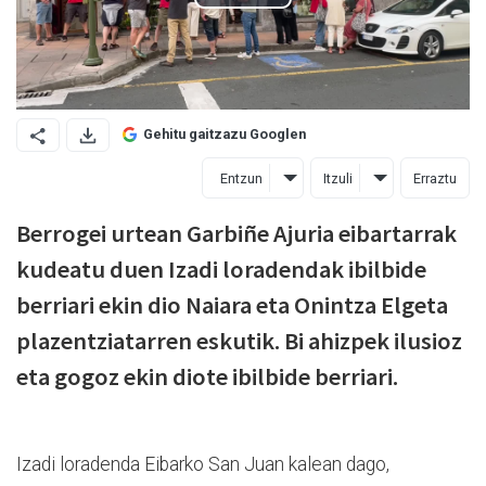
Gehitu gaitzazu Googlen
Entzun
Itzuli
Erraztu
Berrogei urtean Garbiñe Ajuria eibartarrak
kudeatu duen Izadi loradendak ibilbide
berriari ekin dio Naiara eta Onintza Elgeta
plazentziatarren eskutik. Bi ahizpek ilusioz
eta gogoz ekin diote ibilbide berriari.
Izadi loradenda Eibarko San Juan kalean dago,