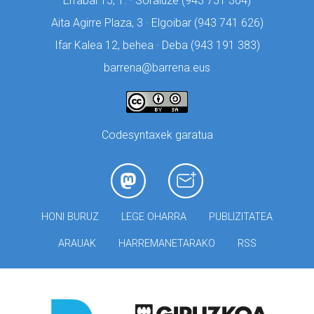
Errabal 15, 1. · Soraluze (
943 751 304)
Aita Agirre Plaza, 3 · Elgoibar (
943 741 626)
Ifar Kalea 12, behea · Deba (
943 191 383)
barrena@barrena.eus
Codesyntaxek garatua
HONI BURUZ
LEGE OHARRA
PUBLIZITATEA
ARAUAK
HARREMANETARAKO
RSS