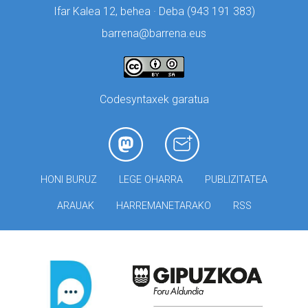
Ifar Kalea 12, behea · Deba (
943 191 383)
barrena@barrena.eus
Codesyntaxek garatua
HONI BURUZ
LEGE OHARRA
PUBLIZITATEA
ARAUAK
HARREMANETARAKO
RSS