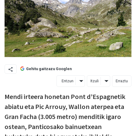
Gehitu gaitzazu Googlen
Entzun
Itzuli
Erraztu
Mendi irteera honetan Pont d’Espagnetik
abiatu eta Pic Arrouy, Wallon aterpea eta
Gran Facha (3.005 metro) menditik igaro
ostean, Panticosako bainuetxean