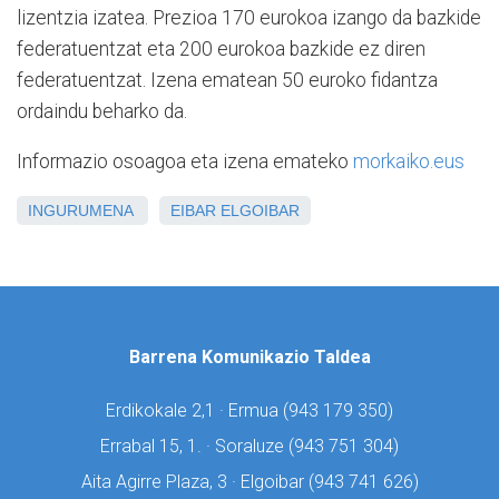
lizentzia izatea. Prezioa 170 eurokoa izango da bazkide
federatuentzat eta 200 eurokoa bazkide ez diren
federatuentzat. Izena ematean 50 euroko fidantza
ordaindu beharko da.
Informazio osoagoa eta izena emateko
morkaiko.eus
INGURUMENA
EIBAR
ELGOIBAR
Barrena Komunikazio Taldea
Erdikokale 2,1 · Ermua (
943 179 350)
Errabal 15, 1. · Soraluze (
943 751 304)
Aita Agirre Plaza, 3 · Elgoibar (
943 741 626)