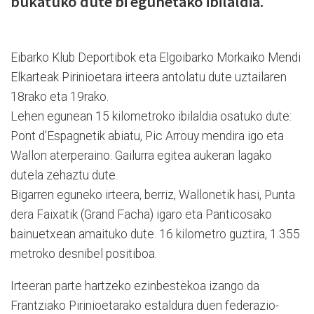
bukatuko dute bi egunetako ibilaldia.
Eibarko Klub Deportibok eta Elgoibarko Morkaiko Mendi
Elkarteak Pirinioetara irteera antolatu dute uztailaren
18rako eta 19rako.
Lehen egunean 15 kilometroko ibilaldia osatuko dute:
Pont d’Espagnetik abiatu, Pic Arrouy mendira igo eta
Wallon aterperaino. Gailurra egitea aukeran lagako
dutela zehaztu dute.
Bigarren eguneko irteera, berriz, Wallonetik hasi, Punta
dera Faixatik (Grand Facha) igaro eta Panticosako
bainuetxean amaituko dute. 16 kilometro guztira, 1.355
metroko desnibel positiboa.
Irteeran parte hartzeko ezinbestekoa izango da
Frantziako Pirinioetarako estaldura duen federazio-