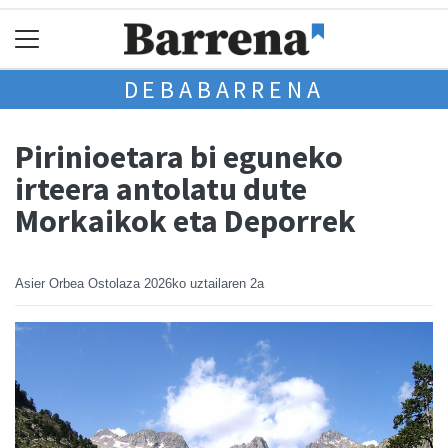
DEBABARRENA
Pirinioetara bi eguneko
irteera antolatu dute
Morkaikok eta Deporrek
Asier Orbea Ostolaza
2026ko uztailaren 2a