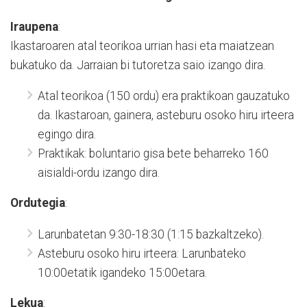
Iraupena
:
Ikastaroaren atal teorikoa urrian hasi eta maiatzean
bukatuko da. Jarraian bi tutoretza saio izango dira.
Atal teorikoa (150 ordu) era praktikoan gauzatuko
da. Ikastaroan, gainera, asteburu osoko hiru irteera
egingo dira.
Praktikak: boluntario gisa bete beharreko 160
aisialdi-ordu izango dira.
Ordutegia
:
Larunbatetan 9:30-18:30 (1:15 bazkaltzeko).
Asteburu osoko hiru irteera: Larunbateko
10:00etatik igandeko 15:00etara.
Lekua
: