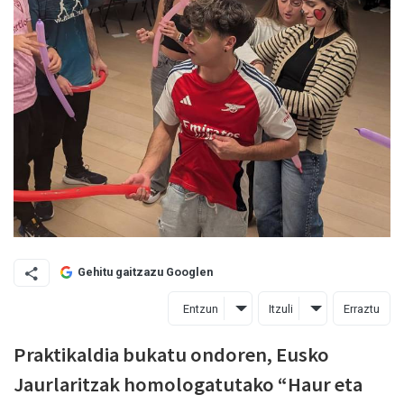
Gehitu gaitzazu Googlen
Entzun
Itzuli
Erraztu
Praktikaldia bukatu ondoren, Eusko
Jaurlaritzak homologatutako “Haur eta