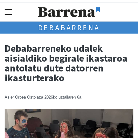
DEBABARRENA
Debabarreneko udalek
aisialdiko begirale ikastaroa
antolatu dute datorren
ikasturterako
Asier Orbea Ostolaza
2026ko uztailaren 6a