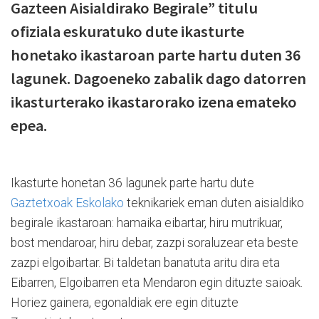
Gazteen Aisialdirako Begirale” titulu
ofiziala eskuratuko dute ikasturte
honetako ikastaroan parte hartu duten 36
lagunek. Dagoeneko zabalik dago datorren
ikasturterako ikastarorako izena emateko
epea.
Ikasturte honetan 36 lagunek parte hartu dute
Gaztetxoak Eskolako
teknikariek eman duten aisialdiko
begirale ikastaroan: hamaika eibartar, hiru mutrikuar,
bost mendaroar, hiru debar, zazpi soraluzear eta beste
zazpi elgoibartar. Bi taldetan banatuta aritu dira eta
Eibarren, Elgoibarren eta Mendaron egin dituzte saioak.
Horiez gainera, egonaldiak ere egin dituzte