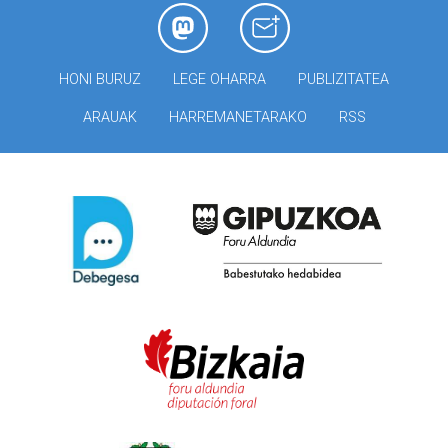
HONI BURUZ
LEGE OHARRA
PUBLIZITATEA
ARAUAK
HARREMANETARAKO
RSS