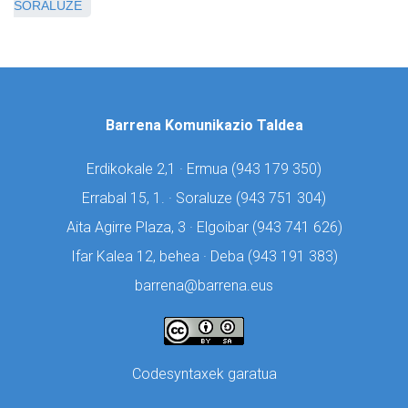
SORALUZE
Barrena Komunikazio Taldea
Erdikokale 2,1 · Ermua (
943 179 350)
Errabal 15, 1. · Soraluze (
943 751 304)
Aita Agirre Plaza, 3 · Elgoibar (
943 741 626)
Ifar Kalea 12, behea · Deba (
943 191 383)
barrena@barrena.eus
Codesyntaxek garatua