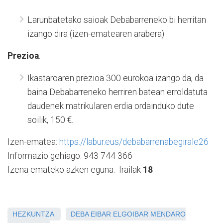
Larunbatetako saioak Debabarreneko bi herritan
izango dira (izen-ematearen arabera).
Prezioa
:
Ikastaroaren prezioa 300 eurokoa izango da, da
baina Debabarreneko herriren batean erroldatuta
daudenek matrikularen erdia ordainduko dute
soilik, 150 €.
Izen-ematea:
https://labur.eus/debabarrenabegirale26
Informazio gehiago: 943 744 366
Izena emateko azken eguna: Irailak
18
HEZKUNTZA
DEBA
EIBAR
ELGOIBAR
MENDARO