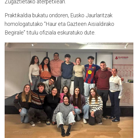
Zugaztietako aterpetxean.
Praktikaldia bukatu ondoren, Eusko Jaurlaritzak
homologatutako “Haur eta Gazteen Aisialdirako
Begirale” titulu ofiziala eskuratuko dute.