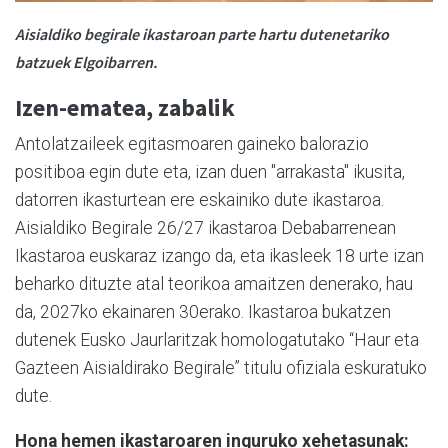
Aisialdiko begirale ikastaroan parte hartu dutenetariko
batzuek Elgoibarren.
Izen-ematea, zabalik
Antolatzaileek egitasmoaren gaineko balorazio
positiboa egin dute eta, izan duen "arrakasta" ikusita,
datorren ikasturtean ere eskainiko dute ikastaroa.
Aisialdiko Begirale 26/27 ikastaroa Debabarrenean
Ikastaroa euskaraz izango da, eta ikasleek 18 urte izan
beharko dituzte atal teorikoa amaitzen denerako, hau
da, 2027ko ekainaren 30erako. Ikastaroa bukatzen
dutenek Eusko Jaurlaritzak homologatutako “Haur eta
Gazteen Aisialdirako Begirale” titulu ofiziala eskuratuko
dute.
Hona hemen ikastaroaren inguruko xehetasunak: