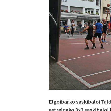
Elgoibarko saskibaloi Tal
estreinako 3x3 saskibalo