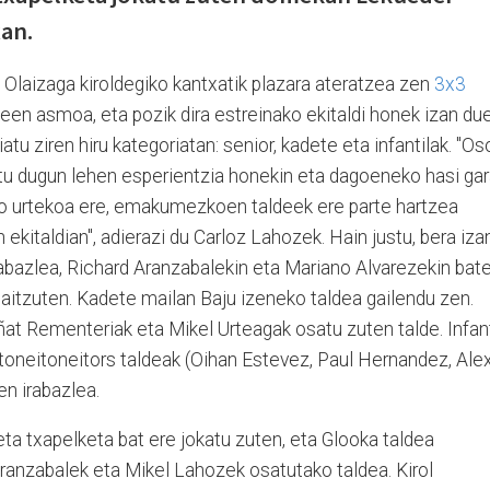
xan.
Olaizaga kiroldegiko kantxatik plazara ateratzea zen
3x3
een asmoa, eta pozik dira estreinako ekitaldi honek izan du
atu ziren hiru kategoriatan: senior, kadete eta infantilak. "Os
tu dugun lehen esperientzia honekin eta dagoeneko hasi ga
go urtekoa ere, emakumezkoen taldeek ere parte hartzea
 ekitaldian", adierazi du Carloz Lahozek. Hain justu, bera iza
abazlea, Richard Aranzabalekin eta Mariano Alvarezekin bat
itzuten. Kadete mailan Baju izeneko taldea gailendu zen.
ñat Rementeriak eta Mikel Urteagak osatu zuten talde. Infant
rtoneitoneitors taldeak (Oihan Estevez, Paul Hernandez, Ale
n irabazlea.
eta txapelketa bat ere jokatu zuten, eta Glooka taldea
 Aranzabalek eta Mikel Lahozek osatutako taldea. Kirol