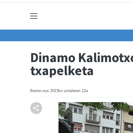
Dinamo Kalimotxok
txapelketa
Barren.eus
2023ko uztailaren 12a