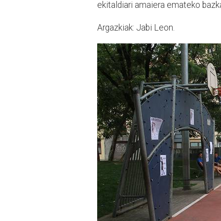
ekitaldiari amaiera emateko bazka
Argazkiak: Jabi Leon.