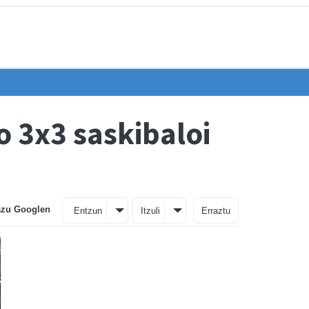
 3x3 saskibaloi
azu Googlen
Entzun
Itzuli
Erraztu