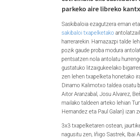
parkeko aire libreko kant
Saskibaloia ezagutzera eman eta 
sakibaloi txapelketako
antolatzail
harrerarekin. Hamazazpi talde lehi
pozik gaude proba modura antola
pentsatzen nola antolatu hurren
gustatuko litzaigukeelako bigarren
zen lehen txapelketa honetako ir
Dinamo Kalimotxo taldea osatu ba
Aitor Aranzabal, Josu Alvarez, Be
mailako taldeen arteko lehian Tu
Hernandez eta Paul Galan) izan ze
3x3 txapelketaren ostean, jaurtik
nagusitu zen, Iñigo Sastrek, Ibai