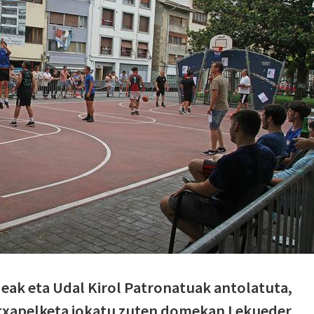
deak eta Udal Kirol Patronatuak antolatuta,
i txapelketa jokatu zuten domekan Lekueder