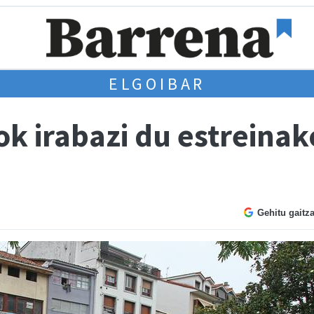
ELGOIBAR
 irabazi du estreinako
Gehitu gaitz