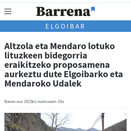
ELGOIBAR
Altzola eta Mendaro lotuko
lituzkeen bidegorria
eraikitzeko proposamena
aurkeztu dute Elgoibarko eta
Mendaroko Udalek
Barren.eus
2023ko martxoaren 10a