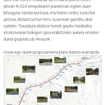
artean N-634 errepidearen paraleloan egiten duen
bihurgune handia kentzea, eta horren ordez tunel bat
jartzea, distantzia hori lerro zuzenean gainditu ahal
izateko. Trazadura aldatze horrek gaurko trenbidea
etorkizunean bidegorri gisa erabiltzeko aukera ematen
duela gogoratu du Arraizek.
Hona egin duten proposamena plano batera eramanda: