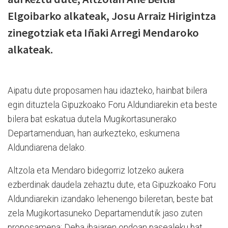
Elgoibarko alkateak, Josu Arraiz Hirigintza
zinegotziak eta Iñaki Arregi Mendaroko
alkateak.
Aipatu dute proposamen hau idazteko, hainbat bilera
egin dituztela Gipuzkoako Foru Aldundiarekin eta beste
bilera bat eskatua dutela Mugikortasunerako
Departamenduan, han aurkezteko, eskumena
Aldundiarena delako.
Altzola eta Mendaro bidegorriz lotzeko aukera
ezberdinak daudela zehaztu dute, eta Gipuzkoako Foru
Aldundiarekin izandako lehenengo bileretan, beste bat
zela Mugikortasuneko Departamendutik jaso zuten
proposamena: Deba ibaiaren ondoan pasealeku bat