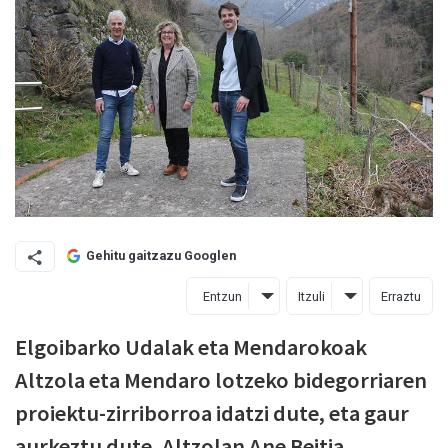
Gehitu gaitzazu Googlen
Entzun
Itzuli
Erraztu
Elgoibarko Udalak eta Mendarokoak
Altzola eta Mendaro lotzeko bidegorriaren
proiektu-zirriborroa idatzi dute, eta gaur
aurkeztu dute, Altzolan Ane Beitia