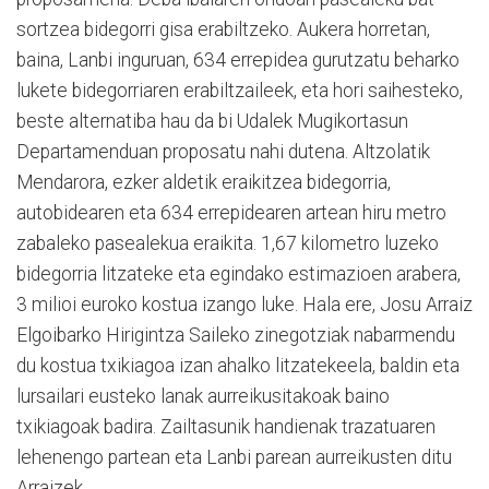
sortzea bidegorri gisa erabiltzeko. Aukera horretan,
baina, Lanbi inguruan, 634 errepidea gurutzatu beharko
lukete bidegorriaren erabiltzaileek, eta hori saihesteko,
beste alternatiba hau da bi Udalek Mugikortasun
Departamenduan proposatu nahi dutena. Altzolatik
Mendarora, ezker aldetik eraikitzea bidegorria,
autobidearen eta 634 errepidearen artean hiru metro
zabaleko pasealekua eraikita. 1,67 kilometro luzeko
bidegorria litzateke eta egindako estimazioen arabera,
3 milioi euroko kostua izango luke. Hala ere, Josu Arraiz
Elgoibarko Hirigintza Saileko zinegotziak nabarmendu
du kostua txikiagoa izan ahalko litzatekeela, baldin eta
lursailari eusteko lanak aurreikusitakoak baino
txikiagoak badira. Zailtasunik handienak trazatuaren
lehenengo partean eta Lanbi parean aurreikusten ditu
Arraizek.