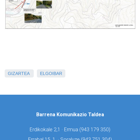
GIZARTEA
ELGOIBAR
Barrena Komunikazio Taldea
Erdikokale 2,1 · Ermua (
943 179 350)
Errabal 15, 1. · Soraluze (
943 751 304)