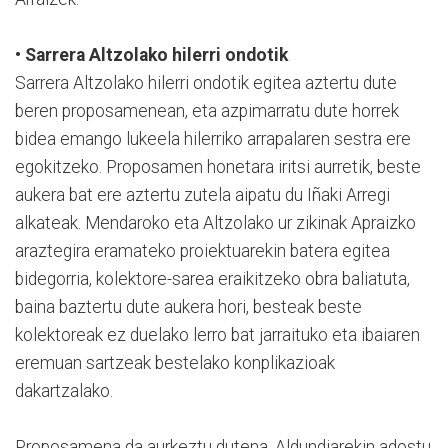
• Sarrera Altzolako hilerri ondotik
Sarrera Altzolako hilerri ondotik egitea aztertu dute
beren proposamenean, eta azpimarratu dute horrek
bidea emango lukeela hilerriko arrapalaren sestra ere
egokitzeko. Proposamen honetara iritsi aurretik, beste
aukera bat ere aztertu zutela aipatu du Iñaki Arregi
alkateak. Mendaroko eta Altzolako ur zikinak Apraizko
araztegira eramateko proiektuarekin batera egitea
bidegorria, kolektore-sarea eraikitzeko obra baliatuta,
baina baztertu dute aukera hori, besteak beste
kolektoreak ez duelako lerro bat jarraituko eta ibaiaren
eremuan sartzeak bestelako konplikazioak
dakartzalako.
Proposamena da aurkeztu dutena. Aldundiarekin adostu