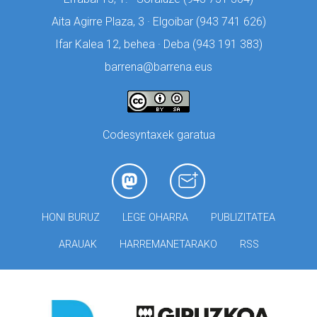
Aita Agirre Plaza, 3 · Elgoibar (
943 741 626)
Ifar Kalea 12, behea · Deba (
943 191 383)
barrena@barrena.eus
Codesyntaxek garatua
HONI BURUZ
LEGE OHARRA
PUBLIZITATEA
ARAUAK
HARREMANETARAKO
RSS