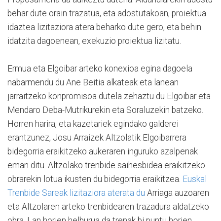
behar dute orain trazatua, eta adostutakoan, proiektua
idaztea lizitaziora atera beharko dute gero, eta behin
idatzita dagoenean, exekuzio proiektua lizitatu.
Ermua eta Elgoibar arteko konexioa egina dagoela
nabarmendu du Ane Beitia alkateak eta lanean
jarraitzeko konpromisoa dutela zehaztu du Elgoibar eta
Mendaro Deba-Mutrikurekin eta Soraluzekin batzeko.
Horren harira, eta kazetariek egindako galderei
erantzunez, Josu Arraizek Altzolatik Elgoibarrera
bidegorria eraikitzeko aukeraren inguruko azalpenak
eman ditu. Altzolako trenbide saihesbidea eraikitzeko
obrarekin lotua ikusten du bidegorria eraikitzea.
Euskal
Trenbide Sareak lizitaziora aterata du
Arriaga auzoaren
eta Altzolaren arteko trenbidearen trazadura aldatzeko
obra. Lan horien helburua da trenak bi puntu horien