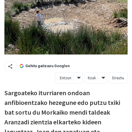
Gehitu gaitzazu Googlen
Entzun
Itzuli
Erraztu
Sargoateko iturriaren ondoan
anfibioentzako hezegune edo putzu txiki
bat sortu du Morkaiko mendi taldeak
Aranzadi zientzia elkarteko kideen
laguntzaz. Joan den zapatuan eta