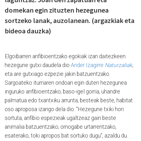
domekan egin zituzten hezegunea
sortzeko lanak, auzolanean. (argazkiak eta
bideoa dauzka)
Elgoibarren anfibioentzako egokiak izan daitezkeen
hezegune gutxi daudela dio
Ander Izagirre
Naturzaliak
,
eta are gutxiago ezpezie jakin batzuentzako.
Sargoateko iturriaren ondoan egin duten hezegunea
inguruko anfibioentzako; baso-igel gorria, uhandre
palmatua edo txantxiku arrunta, besteak beste, habitat
oso aproposa izango dela dio. "Hezegune txiki hori
sortuta, anfibio espezieak ugaltzeaz gain beste
animalia batzuentzako; ornogabe urtarrentzako,
esaterako, toki apropos bat sortuko dugu", azaldu du.