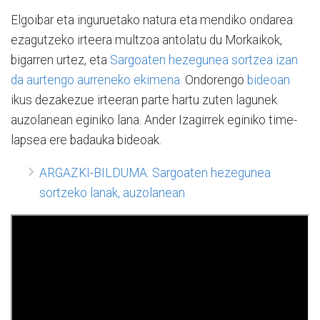
Elgoibar eta inguruetako natura eta mendiko ondarea
ezagutzeko irteera multzoa antolatu du Morkaikok,
bigarren urtez, eta
Sargoaten hezegunea sortzea izan
da aurtengo aurreneko ekimena.
Ondorengo
bideoan
ikus dezakezue irteeran parte hartu zuten lagunek
auzolanean eginiko lana. Ander Izagirrek eginiko time-
lapsea ere badauka bideoak.
ARGAZKI-BILDUMA: Sargoaten hezegunea
sortzeko lanak, auzolanean