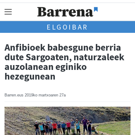
ELGOIBAR
Anfibioek babesgune berria
dute Sargoaten, naturzaleek
auzolanean eginiko
hezegunean
Barren.eus
2019ko martxoaren 27a