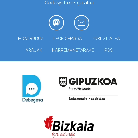
Codesyntaxek garatua
HONI BURUZ
LEGE OHARRA
PUBLIZITATEA
ARAUAK
HARREMANETARAKO
RSS