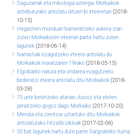
Saguzarrak eta mikologia aztergai Morkaikok
astebururako antolatu dituen bi irteeretan
(2018-
10-15)
Hegaztien munduan barneratzeko aukera izan
zuten Morkaikoren irteeran parte hartu zuten
lagunek
(2018-06-14)
Narrastiak ezagutzeko irteera antolatu du
Morkaikok maiatzaren 19rako
(2018-05-15)
Elgoibarko natura eta ondarea ezagutzeko
bederatzi irteera antolatu ditu Morkaikok
(2018-
03-28)
75 urte betetzeko atarian, ilusioz eta ekiten
jarraitzeko gogoz dago Morkaiko
(2017-10-20)
Mendia eta zientzia uztartuko ditu Morkaikok
antolatutako hitzaldi-zikloak
(2017-02-06)
30 bat lagunek hartu dute parte Sargoateko iturria