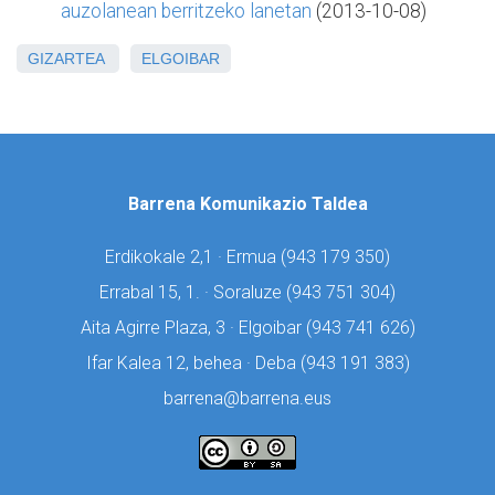
auzolanean berritzeko lanetan
(2013-10-08)
GIZARTEA
ELGOIBAR
Barrena Komunikazio Taldea
Erdikokale 2,1 · Ermua (
943 179 350)
Errabal 15, 1. · Soraluze (
943 751 304)
Aita Agirre Plaza, 3 · Elgoibar (
943 741 626)
Ifar Kalea 12, behea · Deba (
943 191 383)
barrena@barrena.eus