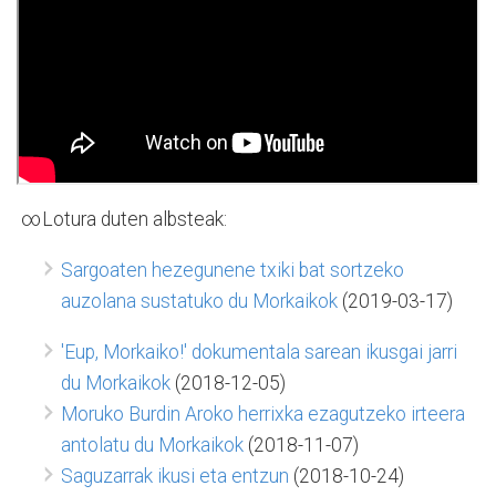
∞Lotura duten albsteak:
Sargoaten hezegunene txiki bat sortzeko
auzolana sustatuko du Morkaikok
(2019-03-17)
'Eup, Morkaiko!' dokumentala sarean ikusgai jarri
du Morkaikok
(2018-12-05)
Moruko Burdin Aroko herrixka ezagutzeko irteera
antolatu du Morkaikok
(2018-11-07)
Saguzarrak ikusi eta entzun
(2018-10-24)