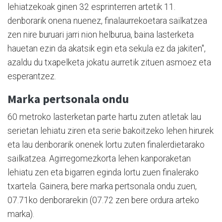
lehiatzekoak ginen 32 esprinterren artetik 11.
denborarik onena nuenez, finalaurrekoetara sailkatzea
zen nire buruari jarri nion helburua, baina lasterketa
hauetan ezin da akatsik egin eta sekula ez da jakiten",
azaldu du txapelketa jokatu aurretik zituen asmoez eta
esperantzez.
Marka pertsonala ondu
60 metroko lasterketan parte hartu zuten atletak lau
serietan lehiatu ziren eta serie bakoitzeko lehen hirurek
eta lau denborarik onenek lortu zuten finalerdietarako
sailkatzea. Agirregomezkorta lehen kanporaketan
lehiatu zen eta bigarren eginda lortu zuen finalerako
txartela. Gainera, bere marka pertsonala ondu zuen,
07.71ko denborarekin (07.72 zen bere ordura arteko
marka).