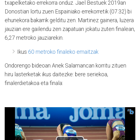
txapelketako errekorra onduz. Jael Bestuek 2019an
Donostian lortu zuen Espainiako errekorretik (07.32) bi
ehunekora bakarrik gelditu zen. Martinez gainera, luzera
jauzian ere gailendu zen zapatuan jokatu zuten finalean,
6,27 metroko jauziarekin.
Ikus
60 metroko finaleko emaitzak
Ondorengo bideoan Anek Salamancan korritu zituen
hiru lasterketak ikus daitezke: bere seriekoa,
finalerdietakoa eta finala: