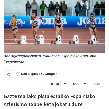
Ane Agirregomezkorta, eskuinean, Espainiako Atletismo
Txapelketan.
Gehitu gaitzazu Googlen
Entzun
Itzuli
Erraztu
Gazte mailako pista estaliko Espainiako
Atletismo Txapelketa jokatu dute