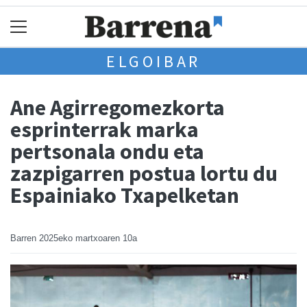
ELGOIBAR
Ane Agirregomezkorta
esprinterrak marka
pertsonala ondu eta
zazpigarren postua lortu du
Espainiako Txapelketan
Barren
2025eko martxoaren 10a