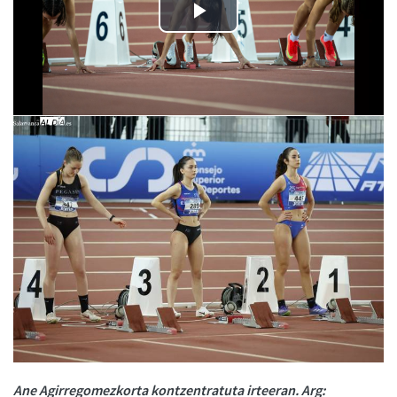
Ane Agirregomezkorta kontzentratuta irteeran. Arg: