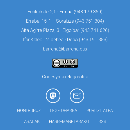
Erdikokale 2,1 · Ermua (
943 179 350)
Errabal 15, 1. · Soraluze (
943 751 304)
Aita Agirre Plaza, 3 · Elgoibar (
943 741 626)
Ifar Kalea 12, behea · Deba (
943 191 383)
barrena@barrena.eus
Codesyntaxek garatua
HONI BURUZ
LEGE OHARRA
PUBLIZITATEA
ARAUAK
HARREMANETARAKO
RSS