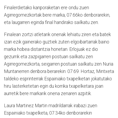
Finalerdietako kanporaketan ere ondu zuen
Agirregomezkortak bere marka, 07.66ko denborarekin,
eta laugarren eginda final handirako sailkatu zen.
Finalean zortzi atletarik onenak lehiatu ziren eta batek
izan ezik gainerako guztiek zuten elgoibartarrak baino
marka hobea distantzia honetan. Erlojuak ez dio
gezurrik eta zazpigarren postuan sailkatu zen
Agirregomezkorta, seigarren postuan sailkatu zen Nuria
Muntanerren denbora berarekin: 07.69. Hortaz, Mintxeta
taldeko esprinterrak Espainiako txapelketan jokatutako
hiru lasterketetan egin du korrika txapelketara joan
aurretik bere markarik onena zenaren azpitik.
Laura Martinez Martin madrildarrak irabazi zuen
Espainiako txapelketa, 07.34ko denborarekin