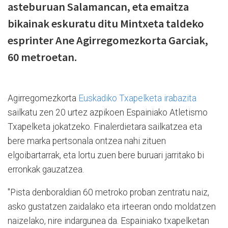
asteburuan Salamancan, eta emaitza
bikainak eskuratu ditu Mintxeta taldeko
esprinter Ane Agirregomezkorta Garciak,
60 metroetan.
Agirregomezkorta
Euskadiko Txapelketa irabazita
sailkatu zen 20 urtez azpikoen Espainiako Atletismo
Txapelketa jokatzeko. Finalerdietara sailkatzea eta
bere marka pertsonala ontzea nahi zituen
elgoibartarrak, eta lortu zuen bere buruari jarritako bi
erronkak gauzatzea.
"Pista denboraldian 60 metroko proban zentratu naiz,
asko gustatzen zaidalako eta irteeran ondo moldatzen
naizelako, nire indargunea da. Espainiako txapelketan