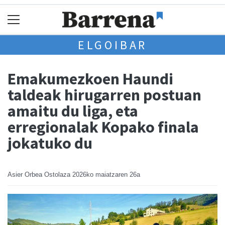
ELGOIBAR
Emakumezkoen Haundi
taldeak hirugarren postuan
amaitu du liga, eta
erregionalak Kopako finala
jokatuko du
Asier Orbea Ostolaza
2026ko maiatzaren 26a