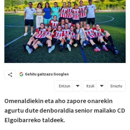
Gehitu gaitzazu Googlen
Entzun
Itzuli
Erraztu
Omenaldiekin eta aho zapore onarekin
agurtu dute denboraldia senior mailako CD
Elgoibarreko taldeek.