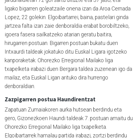
ligako bigarren goleatzaile onena izan da Aroa Cernada
Lopez, 22 golekin. Elgoibartarrei, baina, pastelari ginda
jartzea falta izan zaie denboraldia erabat borobiltzeko,
igoera fasera sailkatzeko atarian geratu baitira,
hirugarren postuan. Bigarren postuan bukatu duen
Intxaurdi taldeak jokatuko ditu Euskal Ligara igotzeko
kanporaketak. Ohorezko Erregional Mailako liga
txapelketa irabazi duen Bergara taldea zuzenean igo da
mailaz, eta Euskal Ligan arituko dira hurrengo
denboraldian.
Zazpigarren postua Haundirentzat
Zapatuan Zumaiakoren aurka hutsean berdindu eta
gero, Gizonezkoen Haundi taldeak 7. postuan amaitu du
Ohorezko Erregional Mailako liga txapelketa.
Elgoibartarrek hamalau partida irabazi, zortzi berdindu