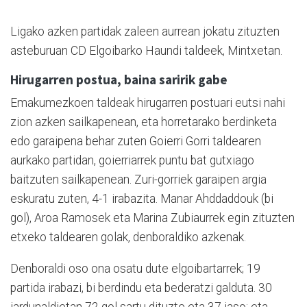
Ligako azken partidak zaleen aurrean jokatu zituzten
asteburuan CD Elgoibarko Haundi taldeek, Mintxetan.
Hirugarren postua, baina saririk gabe
Emakumezkoen taldeak hirugarren postuari eutsi nahi
zion azken sailkapenean, eta horretarako berdinketa
edo garaipena behar zuten Goierri Gorri taldearen
aurkako partidan, goierriarrek puntu bat gutxiago
baitzuten sailkapenean. Zuri-gorriek garaipen argia
eskuratu zuten, 4-1 irabazita. Manar Ahddaddouk (bi
gol), Aroa Ramosek eta Marina Zubiaurrek egin zituzten
etxeko taldearen golak, denboraldiko azkenak.
Denboraldi oso ona osatu dute elgoibartarrek; 19
partida irabazi, bi berdindu eta bederatzi galduta. 30
jardunaldietan 72 gol sartu dituzte eta 37 jaso; eta