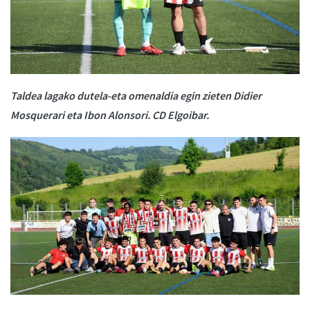
Taldea lagako dutela-eta omenaldia egin zieten Didier
Mosquerari eta Ibon Alonsori. CD Elgoibar.