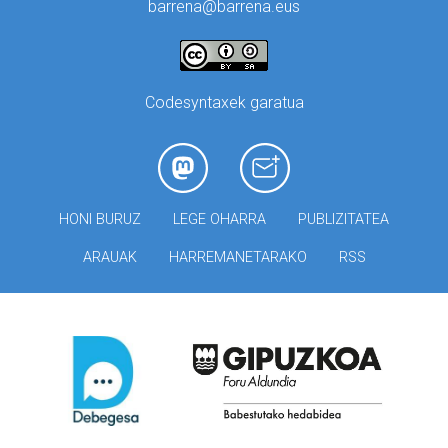
barrena@barrena.eus
Codesyntaxek garatua
HONI BURUZ
LEGE OHARRA
PUBLIZITATEA
ARAUAK
HARREMANETARAKO
RSS