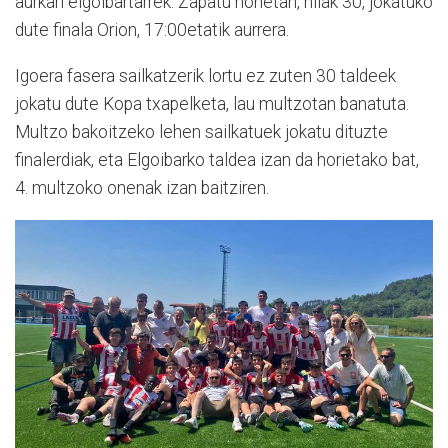
aurkari elgoibartarrek. Zapatu honetan, hilak 30, jokatuko
dute finala Orion, 17:00etatik aurrera.
Igoera fasera sailkatzerik lortu ez zuten 30 taldeek
jokatu dute Kopa txapelketa, lau multzotan banatuta.
Multzo bakoitzeko lehen sailkatuek jokatu dituzte
finalerdiak, eta Elgoibarko taldea izan da horietako bat,
4. multzoko onenak izan baitziren.