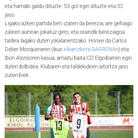
eta hamabi galdu dituzte. 53 gol egin dituzte eta 52
jaso.
Ligako azken partida beti izaten da berezia, are gehiago
zaleen aurrean jokatuz gero, eta oraindik bereziagoa
taldea lagako duten jokalarientzako. Horixe da Carlos
Didier Mosqueraren (ikus
elkarrizketa BARRENAn
) eta
Ibon Alonsoren kasua, amaitu baita CD Elgoibarren egin
duten ibilbidea. Klubaren eta taldekideen aitortza jaso
zuten biek.