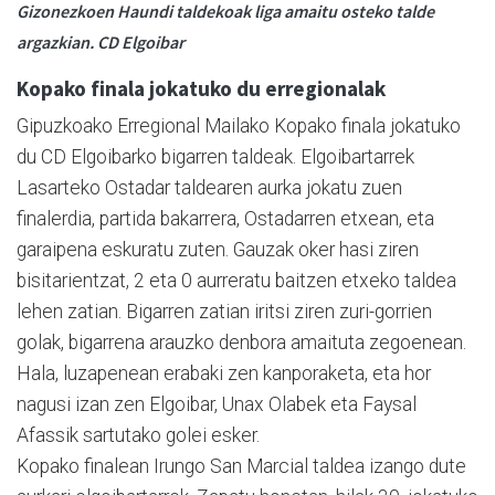
Gizonezkoen Haundi taldekoak liga amaitu osteko talde
argazkian. CD Elgoibar
Kopako finala jokatuko du erregionalak
Gipuzkoako Erregional Mailako Kopako finala jokatuko
du CD Elgoibarko bigarren taldeak. Elgoibartarrek
Lasarteko Ostadar taldearen aurka jokatu zuen
finalerdia, partida bakarrera, Ostadarren etxean, eta
garaipena eskuratu zuten. Gauzak oker hasi ziren
bisitarientzat, 2 eta 0 aurreratu baitzen etxeko taldea
lehen zatian. Bigarren zatian iritsi ziren zuri-gorrien
golak, bigarrena arauzko denbora amaituta zegoenean.
Hala, luzapenean erabaki zen kanporaketa, eta hor
nagusi izan zen Elgoibar, Unax Olabek eta Faysal
Afassik sartutako golei esker.
Kopako finalean Irungo San Marcial taldea izango dute