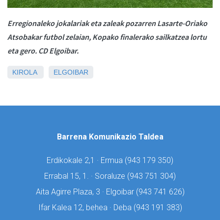
Erregionaleko jokalariak eta zaleak pozarren Lasarte-Oriako
Atsobakar futbol zelaian, Kopako finalerako sailkatzea lortu
eta gero. CD Elgoibar.
KIROLA
ELGOIBAR
Barrena Komunikazio Taldea
Erdikokale 2,1 · Ermua (
943 179 350)
Errabal 15, 1. · Soraluze (
943 751 304)
Aita Agirre Plaza, 3 · Elgoibar (
943 741 626)
Ifar Kalea 12, behea · Deba (
943 191 383)