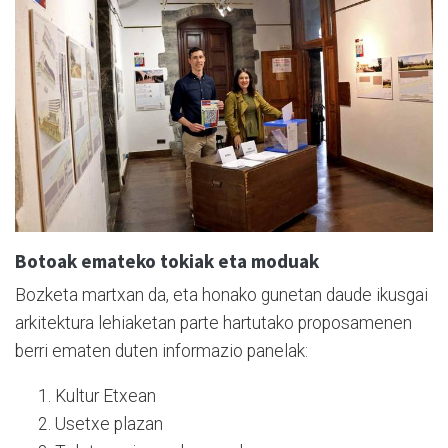
Botoak emateko tokiak eta moduak
Bozketa martxan da, eta honako gunetan daude ikusgai
arkitektura lehiaketan parte hartutako proposamenen
berri ematen duten informazio panelak:
Kultur Etxean
Usetxe plazan