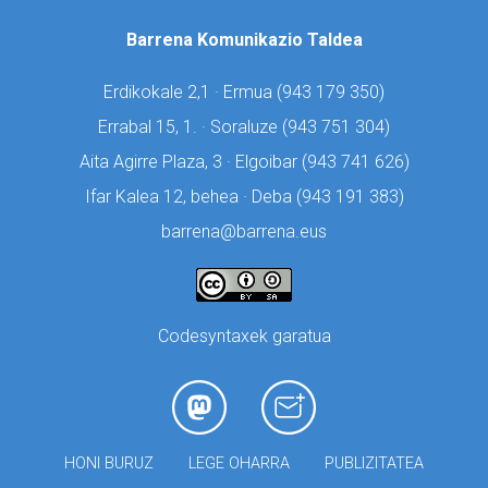
Barrena Komunikazio Taldea
Erdikokale 2,1 · Ermua (
943 179 350)
Errabal 15, 1. · Soraluze (
943 751 304)
Aita Agirre Plaza, 3 · Elgoibar (
943 741 626)
Ifar Kalea 12, behea · Deba (
943 191 383)
barrena@barrena.eus
Codesyntaxek garatua
HONI BURUZ
LEGE OHARRA
PUBLIZITATEA