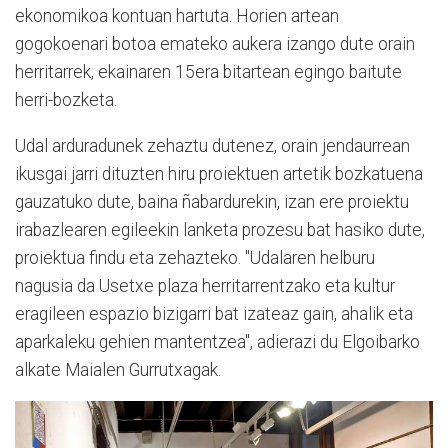
ekonomikoa kontuan hartuta. Horien artean
gogokoenari botoa emateko aukera izango dute orain
herritarrek, ekainaren 15era bitartean egingo baitute
herri-bozketa.
Udal arduradunek zehaztu dutenez, orain jendaurrean
ikusgai jarri dituzten hiru proiektuen artetik bozkatuena
gauzatuko dute, baina ñabardurekin, izan ere proiektu
irabazlearen egileekin lanketa prozesu bat hasiko dute,
proiektua findu eta zehazteko. "Udalaren helburu
nagusia da Usetxe plaza herritarrentzako eta kultur
eragileen espazio bizigarri bat izateaz gain, ahalik eta
aparkaleku gehien mantentzea", adierazi du Elgoibarko
alkate Maialen Gurrutxagak.