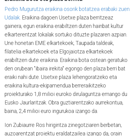
Pedro Mugurutza eraikina osorik botatzea erabaki zuen
Udalak
. Eraikina dagoen Usetxe plaza berritzeaz
gainera, egun eraikina erabiltzen duten hainbat kultur
elkarterentzat lokalak sortuko dituzte plazaren azpian.
Une honetan EME elkartekoek, Taupada taldeak,
filatelia elkartekoek eta Elgojaiotza elkartekoek
erabiltzen dute eraikina. Eraikina bota ostean geratuko
den orubean "ibaira irekita" egongo den plaza berri bat
eraiki nahi dute. Usetxe plaza lehengoratzeko eta
eraikina kultura-ekipamendua berreraikitzeko
proiekturako 1,8 milioi euroko dirulaguntza emango du
Eusko Jaurlaritzak. Obra guztiarentzako aurrekontua,
baina, 2,4 milioi euro ingurukoa izango da.
Ion Zubiaurre Ros hirigintza zinegotziaren berbetan,
auzoarentzat proiektu eraldatzailea izango da, orain