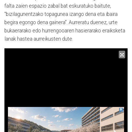
falta zaien espazio zabal bat eskuratuko baitute,
"bizilagunentzako topagunea izango dena eta ibaira
begira egongo dena gainera". Aurreratu duenez, urte
bukaerarako edo hurrengooaren hasierarako eraiksketa
lanak hastea aurreikusten dute.