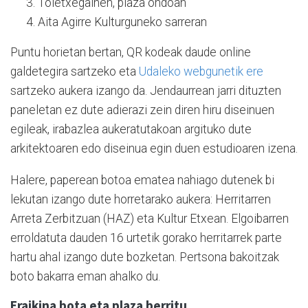
Toletxegainen, plaza ondoan
Aita Agirre Kulturguneko sarreran
Puntu horietan bertan, QR kodeak daude online
galdetegira sartzeko eta
Udaleko webgunetik ere
sartzeko aukera izango da. Jendaurrean jarri dituzten
paneletan ez dute adierazi zein diren hiru diseinuen
egileak, irabazlea aukeratutakoan argituko dute
arkitektoaren edo diseinua egin duen estudioaren izena.
Halere, paperean botoa ematea nahiago dutenek bi
lekutan izango dute horretarako aukera: Herritarren
Arreta Zerbitzuan (HAZ) eta Kultur Etxean. Elgoibarren
erroldatuta dauden 16 urtetik gorako herritarrek parte
hartu ahal izango dute bozketan. Pertsona bakoitzak
boto bakarra eman ahalko du.
Eraikina bota eta plaza berritu