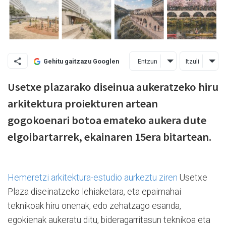
Entzun
Itzuli
Gehitu gaitzazu Googlen
Usetxe plazarako diseinua aukeratzeko hiru
arkitektura proiekturen artean
gogokoenari botoa emateko aukera dute
elgoibartarrek, ekainaren 15era bitartean.
Hemeretzi arkitektura-estudio aurkeztu ziren
Usetxe
Plaza diseinatzeko lehiaketara, eta epaimahai
teknikoak hiru onenak, edo zehatzago esanda,
egokienak aukeratu ditu, bideragarritasun teknikoa eta