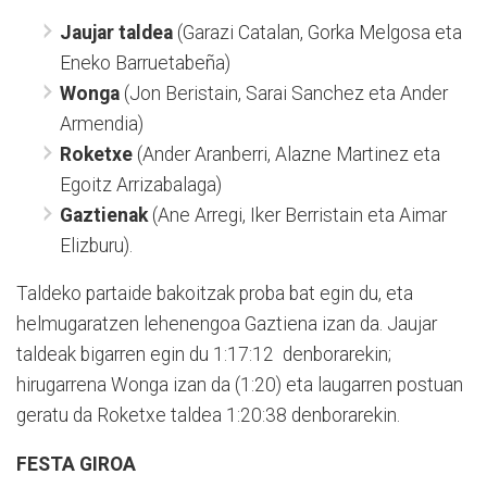
Jaujar taldea
(Garazi Catalan, Gorka Melgosa eta
Eneko Barruetabeña)
Wonga
(Jon Beristain, Sarai Sanchez eta Ander
Armendia)
Roketxe
(Ander Aranberri, Alazne Martinez eta
Egoitz Arrizabalaga)
Gaztienak
(Ane Arregi, Iker Berristain eta Aimar
Elizburu).
Taldeko partaide bakoitzak proba bat egin du, eta
helmugaratzen lehenengoa Gaztiena izan da. Jaujar
taldeak bigarren egin du 1:17:12 denborarekin;
hirugarrena Wonga izan da (1:20) eta laugarren postuan
geratu da Roketxe taldea 1:20:38 denborarekin.
FESTA GIROA