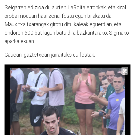
Seigarren edizioa du aurten LaRoita erronkak, eta kirol
proba moduan hasi zena, festa egun bilakatu da.
Mauxitxa txarangak girotu ditu kaleak eguerdian, eta
ondoren 600 bat lagun batu dira bazkaritarako, Sigmako
aparkalekuan.
Gauean, gaztetxean jarraituko du festak.