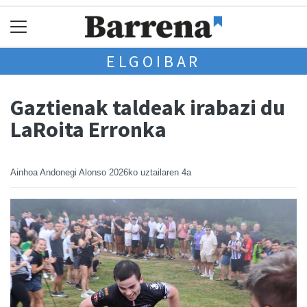
ELGOIBAR
Gaztienak taldeak irabazi du
LaRoita Erronka
Ainhoa Andonegi Alonso
2026ko uztailaren 4a