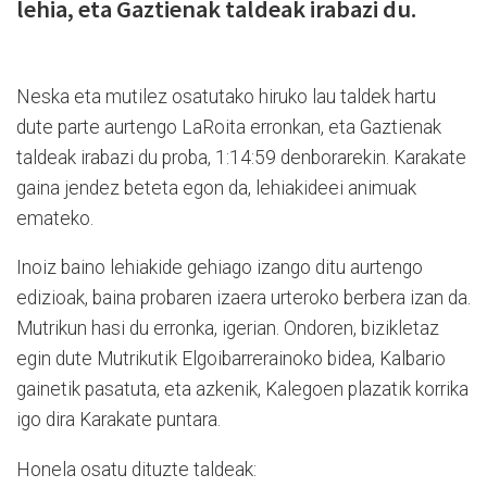
lehia, eta Gaztienak taldeak irabazi du.
Neska eta mutilez osatutako hiruko lau taldek hartu
dute parte aurtengo LaRoita erronkan, eta Gaztienak
taldeak irabazi du proba, 1:14:59 denborarekin. Karakate
gaina jendez beteta egon da, lehiakideei animuak
emateko.
Inoiz baino lehiakide gehiago izango ditu aurtengo
edizioak, baina probaren izaera urteroko berbera izan da.
Mutrikun hasi du erronka, igerian. Ondoren, bizikletaz
egin dute Mutrikutik Elgoibarrerainoko bidea, Kalbario
gainetik pasatuta, eta azkenik, Kalegoen plazatik korrika
igo dira Karakate puntara.
Honela osatu dituzte taldeak: