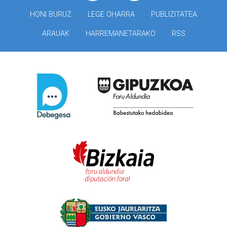
HONI BURUZ
LEGE OHARRA
PUBLIZITATEA
ARAUAK
HARREMANETARAKO
RSS