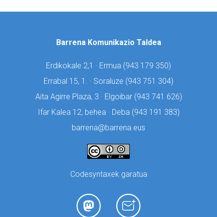
Barrena Komunikazio Taldea
Erdikokale 2,1 · Ermua (
943 179 350)
Errabal 15, 1. · Soraluze (
943 751 304)
Aita Agirre Plaza, 3 · Elgoibar (
943 741 626)
Ifar Kalea 12, behea · Deba (
943 191 383)
barrena@barrena.eus
Codesyntaxek garatua