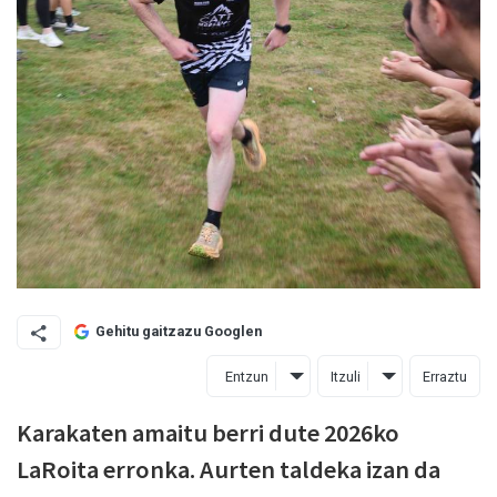
Gehitu gaitzazu Googlen
Entzun
Itzuli
Erraztu
Karakaten amaitu berri dute 2026ko
LaRoita erronka. Aurten taldeka izan da