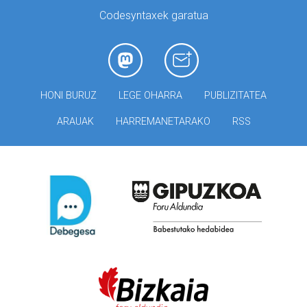
Codesyntaxek garatua
HONI BURUZ
LEGE OHARRA
PUBLIZITATEA
ARAUAK
HARREMANETARAKO
RSS