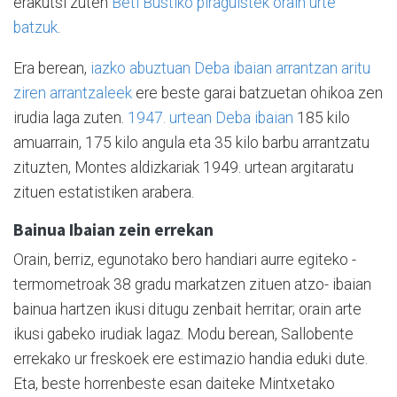
erakutsi zuten
Beti Bustiko piraguistek orain urte
batzuk
.
Era berean,
iazko abuztuan Deba ibaian arrantzan aritu
ziren arrantzaleek
ere beste garai batzuetan ohikoa zen
irudia laga zuten.
1947. urtean Deba ibaian
185 kilo
amuarrain, 175 kilo angula eta 35 kilo barbu arrantzatu
zituzten, Montes aldizkariak 1949. urtean argitaratu
zituen estatistiken arabera.
Bainua Ibaian zein errekan
Orain, berriz, egunotako bero handiari aurre egiteko -
termometroak 38 gradu markatzen zituen atzo- ibaian
bainua hartzen ikusi ditugu zenbait herritar; orain arte
ikusi gabeko irudiak lagaz. Modu berean, Sallobente
errekako ur freskoek ere estimazio handia eduki dute.
Eta, beste horrenbeste esan daiteke Mintxetako