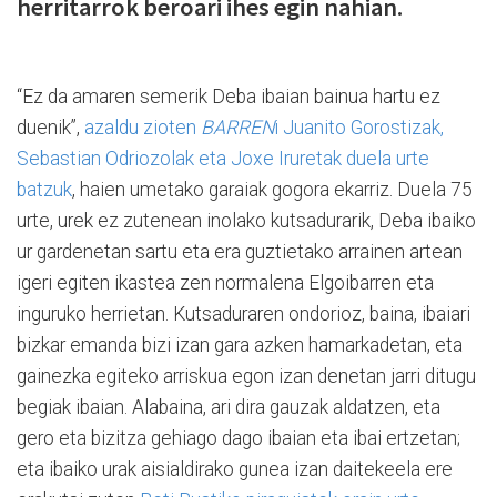
herritarrok beroari ihes egin nahian.
“Ez da amaren semerik Deba ibaian bainua hartu ez
duenik”,
azaldu zioten
BARREN
i Juanito Gorostizak,
Sebastian Odriozolak eta Joxe Iruretak duela urte
batzuk
, haien umetako garaiak gogora ekarriz. Duela 75
urte, urek ez zutenean inolako kutsadurarik, Deba ibaiko
ur gardenetan sartu eta era guztietako arrainen artean
igeri egiten ikastea zen normalena Elgoibarren eta
inguruko herrietan. Kutsaduraren ondorioz, baina, ibaiari
bizkar emanda bizi izan gara azken hamarkadetan, eta
gainezka egiteko arriskua egon izan denetan jarri ditugu
begiak ibaian. Alabaina, ari dira gauzak aldatzen, eta
gero eta bizitza gehiago dago ibaian eta ibai ertzetan;
eta ibaiko urak aisialdirako gunea izan daitekeela ere