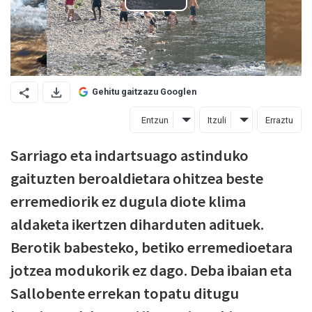
Gehitu gaitzazu Googlen
Entzun
Itzuli
Erraztu
Sarriago eta indartsuago astinduko
gaituzten beroaldietara ohitzea beste
erremediorik ez dugula diote klima
aldaketa ikertzen diharduten adituek.
Berotik babesteko, betiko erremedioetara
jotzea modukorik ez dago. Deba ibaian eta
Sallobente errekan topatu ditugu