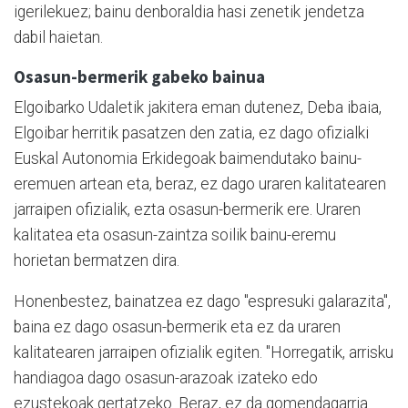
igerilekuez; bainu denboraldia hasi zenetik jendetza
dabil haietan.
Osasun-bermerik gabeko bainua
Elgoibarko Udaletik jakitera eman dutenez, Deba ibaia,
Elgoibar herritik pasatzen den zatia, ez dago ofizialki
Euskal Autonomia Erkidegoak baimendutako bainu-
eremuen artean eta, beraz, ez dago uraren kalitatearen
jarraipen ofizialik, ezta osasun-bermerik ere. Uraren
kalitatea eta osasun-zaintza soilik bainu-eremu
horietan bermatzen dira.
Honenbestez, bainatzea ez dago "espresuki galarazita",
baina ez dago osasun-bermerik eta ez da uraren
kalitatearen jarraipen ofizialik egiten. "Horregatik, arrisku
handiagoa dago osasun-arazoak izateko edo
ezustekoak gertatzeko. Beraz, ez da gomendagarria