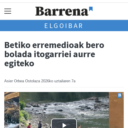
ELGOIBAR
Betiko erremedioak bero
bolada itogarriei aurre
egiteko
Asier Orbea Ostolaza
2026ko uztailaren 7a