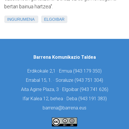
bertan bainua hartzea".
INGURUMENA
ELGOIBAR
Barrena Komunikazio Taldea
Erdikokale 2,1 · Ermua (
943 179 350)
Errabal 15, 1. · Soraluze (
943 751 304)
Aita Agirre Plaza, 3 · Elgoibar (
943 741 626)
Ifar Kalea 12, behea · Deba (
943 191 383)
barrena@barrena.eus