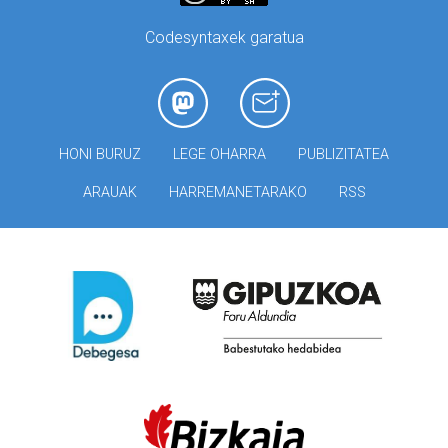
Codesyntaxek garatua
HONI BURUZ
LEGE OHARRA
PUBLIZITATEA
ARAUAK
HARREMANETARAKO
RSS