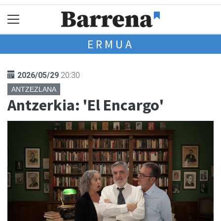
ERMUA
2026/05/29
20:30
ANTZEZLANA
Antzerkia: 'El Encargo'