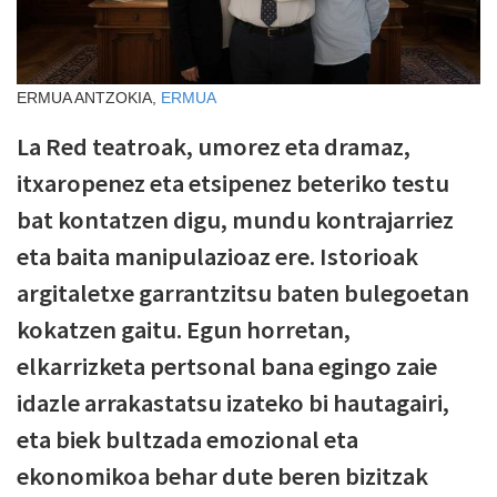
ERMUA ANTZOKIA,
ERMUA
La Red teatroak, umorez eta dramaz,
itxaropenez eta etsipenez beteriko testu
bat kontatzen digu, mundu kontrajarriez
eta baita manipulazioaz ere. Istorioak
argitaletxe garrantzitsu baten bulegoetan
kokatzen gaitu. Egun horretan,
elkarrizketa pertsonal bana egingo zaie
idazle arrakastatsu izateko bi hautagairi,
eta biek bultzada emozional eta
ekonomikoa behar dute beren bizitzak