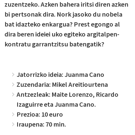
zuzentzeko. Azken bahera iritsi diren azken
bi pertsonak dira. Nork jasoko du nobela
bat idazteko enkargua? Prest egongo al
dira beren ideiei uko egiteko argitalpen-
kontratu garrantzitsu batengatik?
Jatorrizko ideia: Juanma Cano
Zuzendaria: Mikel Areitiourtena
Antzezleak: Maite Lorenzo, Ricardo
Izaguirre eta Juanma Cano.
Prezioa: 10 euro
Iraupena: 70 min.