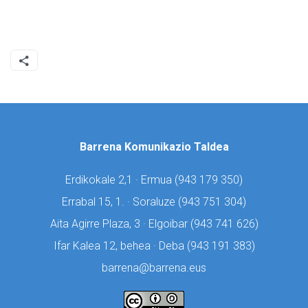
Barrena Komunikazio Taldea
Erdikokale 2,1 · Ermua (
943 179 350)
Errabal 15, 1. · Soraluze (
943 751 304)
Aita Agirre Plaza, 3 · Elgoibar (
943 741 626)
Ifar Kalea 12, behea · Deba (
943 191 383)
barrena@barrena.eus