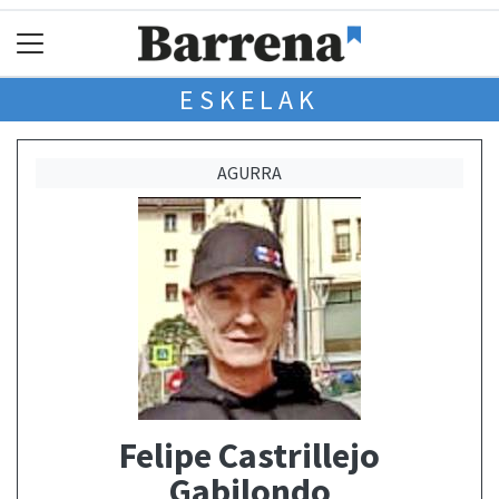
ESKELAK
AGURRA
Felipe Castrillejo
Gabilondo