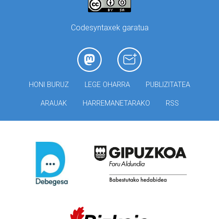
Codesyntaxek garatua
HONI BURUZ
LEGE OHARRA
PUBLIZITATEA
ARAUAK
HARREMANETARAKO
RSS