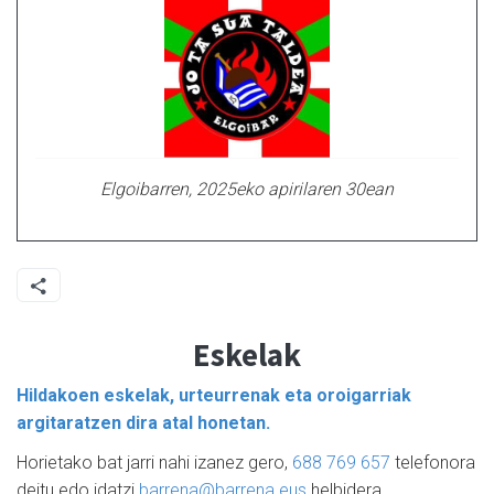
Elgoibarren, 2025eko apirilaren 30ean
Eskelak
Hildakoen eskelak, urteurrenak eta oroigarriak
argitaratzen dira atal honetan.
Horietako bat jarri nahi izanez gero,
688 769 657
telefonora
deitu edo idatzi
barrena@barrena.eus
helbidera.