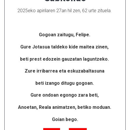
2025eko apirilaren 27an hil zen, 62 urte zituela.
Gogoan zaitugu, Felipe.
Gure Jotasua taldeko kide maitea zinen,
beti prest edozein gauzatan laguntzeko.
Zure irribarrea eta eskuzabaltasuna
beti izango ditugu gogoan.
Gure ondoan egongo zara beti,
Anoetan, Reala animatzen, betiko moduan.
Goian bego.