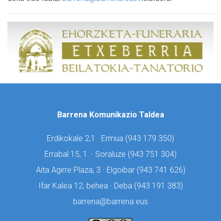
Barrena Komunikazio Taldea
Erdikokale 2,1 · Ermua (
943 179 350)
Errabal 15, 1. · Soraluze (
943 751 304)
Aita Agirre Plaza, 3 · Elgoibar (
943 741 626)
Ifar Kalea 12, behea · Deba (
943 191 383)
barrena@barrena.eus