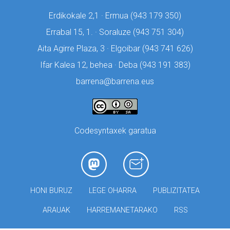
Erdikokale 2,1 · Ermua (
943 179 350)
Errabal 15, 1. · Soraluze (
943 751 304)
Aita Agirre Plaza, 3 · Elgoibar (
943 741 626)
Ifar Kalea 12, behea · Deba (
943 191 383)
barrena@barrena.eus
Codesyntaxek garatua
HONI BURUZ
LEGE OHARRA
PUBLIZITATEA
ARAUAK
HARREMANETARAKO
RSS