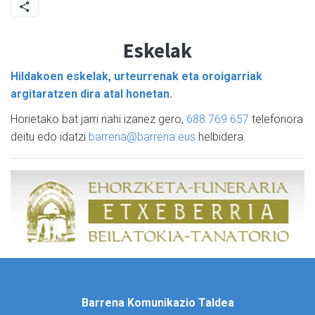
Eskelak
Hildakoen eskelak, urteurrenak eta oroigarriak
argitaratzen dira atal honetan.
Horietako bat jarri nahi izanez gero,
688 769 657
telefonora
deitu edo idatzi
barrena@barrena.eus
helbidera.
Barrena Komunikazio Taldea