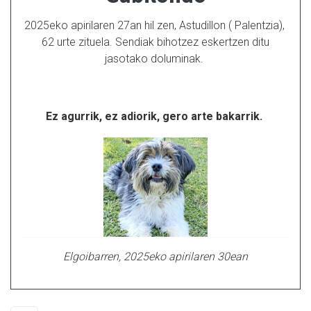
2025eko apirilaren 27an hil zen, Astudillon ( Palentzia),
62 urte zituela. Sendiak bihotzez eskertzen ditu
jasotako doluminak.
Ez agurrik, ez adiorik, gero arte bakarrik.
Elgoibarren, 2025eko apirilaren 30ean