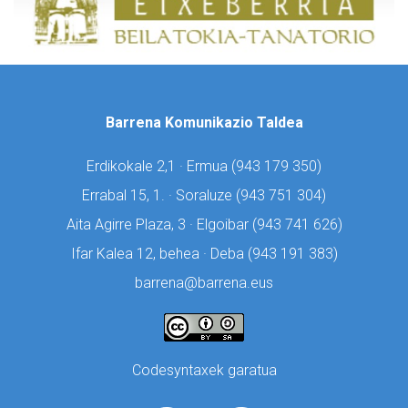
Barrena Komunikazio Taldea
Erdikokale 2,1 · Ermua (
943 179 350)
Errabal 15, 1. · Soraluze (
943 751 304)
Aita Agirre Plaza, 3 · Elgoibar (
943 741 626)
Ifar Kalea 12, behea · Deba (
943 191 383)
barrena@barrena.eus
Codesyntaxek garatua