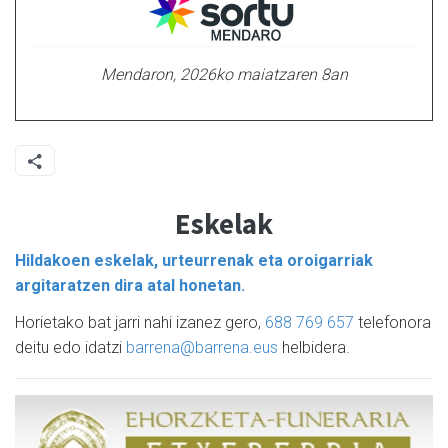
Mendaron, 2026ko maiatzaren 8an
Eskelak
Hildakoen eskelak, urteurrenak eta oroigarriak
argitaratzen dira atal honetan.
Horietako bat jarri nahi izanez gero,
688 769 657
telefonora
deitu edo idatzi
barrena@barrena.eus
helbidera.