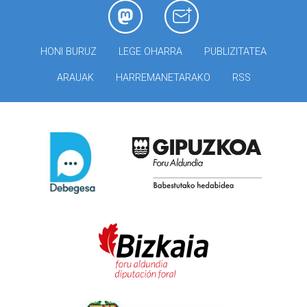
HONI BURUZ
LEGE OHARRA
PUBLIZITATEA
ARAUAK
HARREMANETARAKO
RSS