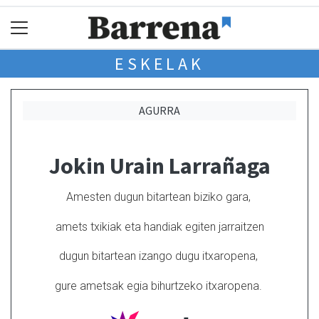
ESKELAK
AGURRA
Jokin Urain Larrañaga
Amesten dugun bitartean biziko gara,
amets txikiak eta handiak egiten jarraitzen
dugun bitartean izango dugu itxaropena,
gure ametsak egia bihurtzeko itxaropena.