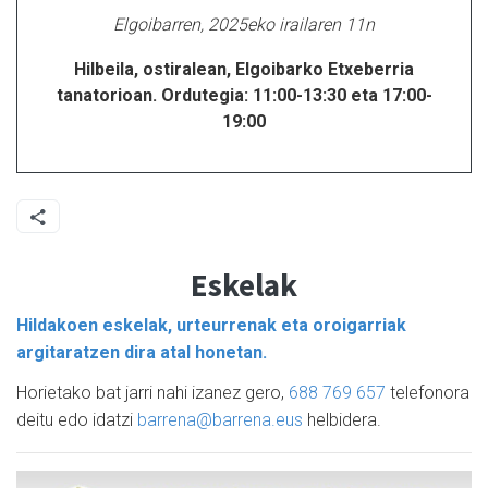
Elgoibarren, 2025eko irailaren 11n
Hilbeila, ostiralean, Elgoibarko Etxeberria
tanatorioan. Ordutegia: 11:00-13:30 eta 17:00-
19:00
Eskelak
Hildakoen eskelak, urteurrenak eta oroigarriak
argitaratzen dira atal honetan.
Horietako bat jarri nahi izanez gero,
688 769 657
telefonora
deitu edo idatzi
barrena@barrena.eus
helbidera.