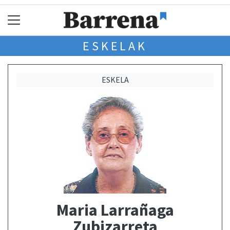
ESKELAK
ESKELA
Maria Larrañaga
Zubizarreta