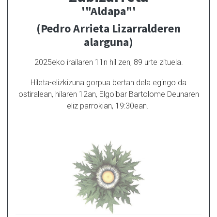
'"Aldapa"'
(Pedro Arrieta Lizarralderen
alarguna)
2025eko irailaren 11n hil zen, 89 urte zituela.
Hileta-elizkizuna gorpua bertan dela egingo da
ostiralean, hilaren 12an, Elgoibar Bartolome Deunaren
eliz parrokian, 19:30ean.