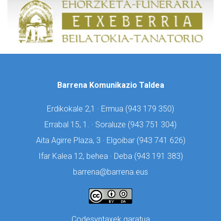
Barrena Komunikazio Taldea
Erdikokale 2,1 · Ermua (
943 179 350)
Errabal 15, 1. · Soraluze (
943 751 304)
Aita Agirre Plaza, 3 · Elgoibar (
943 741 626)
Ifar Kalea 12, behea · Deba (
943 191 383)
barrena@barrena.eus
Codesyntaxek garatua