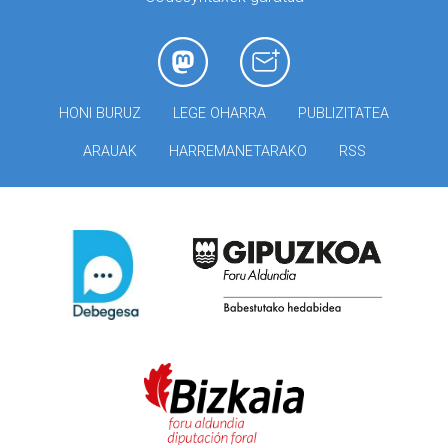
HONI BURUZ
LEGE OHARRA
PUBLIZITATEA
ARAUAK
HARREMANETARAKO
RSS