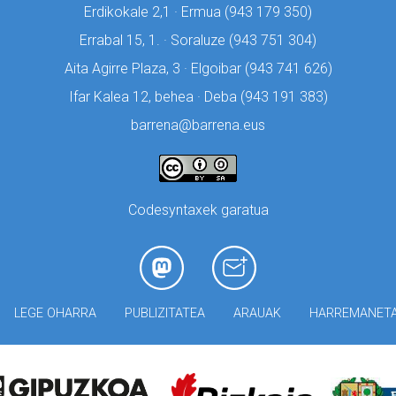
Erdikokale 2,1 · Ermua (
943 179 350)
Errabal 15, 1. · Soraluze (
943 751 304)
Aita Agirre Plaza, 3 · Elgoibar (
943 741 626)
Ifar Kalea 12, behea · Deba (
943 191 383)
barrena@barrena.eus
Codesyntaxek garatua
LEGE OHARRA
PUBLIZITATEA
ARAUAK
HARREMANET