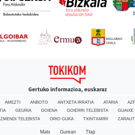
Gertuko informazioa, euskaraz
AMEZTI
ANBOTO
ANTXETA IRRATIA
ATARIA
AZP
TIA
GEURIA
GOIENA
GOIERRI TELEBISTA
GUAIXE
IZMENDI TELEBISTA
ORIO GUKA
TXINTXARRI
ZARAUT
Matx
Gurean
Ttap