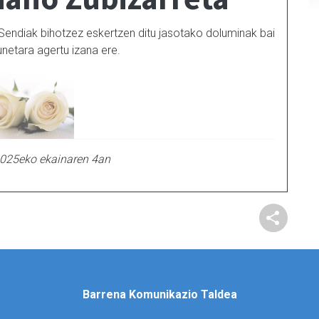
. Sendiak bihotzez eskertzen ditu jasotako doluminak bai
zunetara agertu izana ere.
2025eko ekainaren 4an
Barrena Komunikazio Taldea