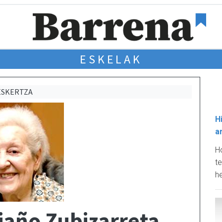
ESKELAK
ESKERTZA
H
a
Ho
te
he
iaño Zubizarreta