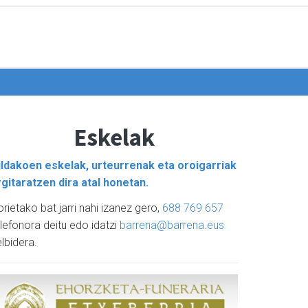
Eskelak
ildakoen eskelak, urteurrenak eta oroigarriak
rgitaratzen dira atal honetan.
rietako bat jarri nahi izanez gero,
688 769 657
lefonora deitu edo idatzi
barrena@barrena.eus
lbidera.