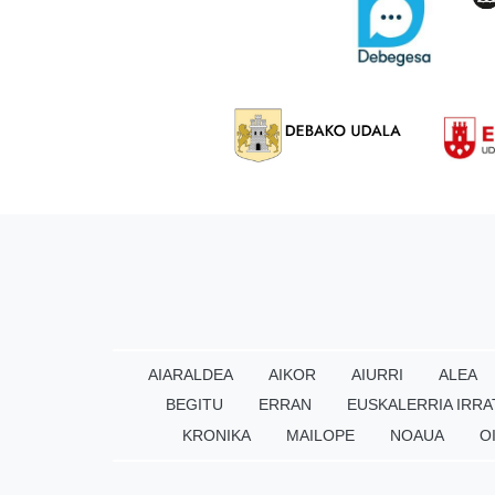
AIARALDEA
AIKOR
AIURRI
ALEA
BEGITU
ERRAN
EUSKALERRIA IRRA
KRONIKA
MAILOPE
NOAUA
O