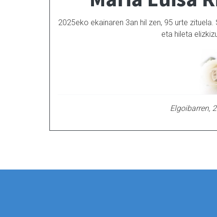
2025eko ekainaren 3an hil zen, 95 urte zituela
eta hileta elizki
Elgoibarren, 