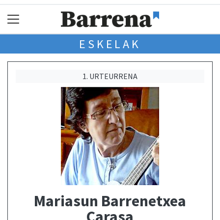
ESKELAK
1. URTEURRENA
Mariasun Barrenetxea
Carasa