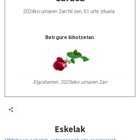
2024ko urriaren 2an hil zen, 61 urte zituela.
Beti gure bihotzetan.
Elgoibarren, 2025eko urriaren 2an
Eskelak