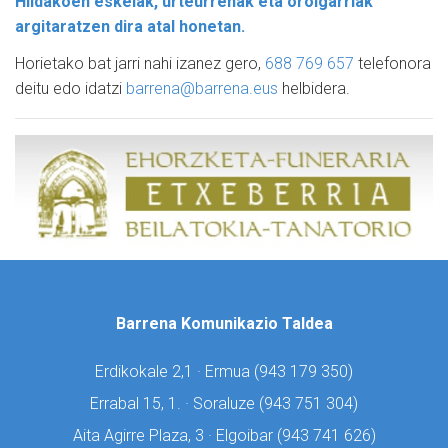
Hildakoen eskelak, urteurrenak eta oroigarriak
argitaratzen dira atal honetan.
Horietako bat jarri nahi izanez gero,
688 769 657
telefonora
deitu edo idatzi
barrena@barrena.eus
helbidera.
Barrena Komunikazio Taldea
Erdikokale 2,1 · Ermua (
943 179 350)
Errabal 15, 1. · Soraluze (
943 751 304)
Aita Agirre Plaza, 3 · Elgoibar (
943 741 626)