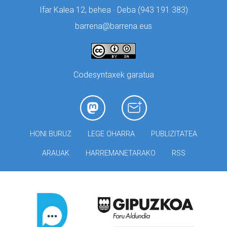
Ifar Kalea 12, behea · Deba (
943 191 383)
barrena@barrena.eus
Codesyntaxek garatua
HONI BURUZ
LEGE OHARRA
PUBLIZITATEA
ARAUAK
HARREMANETARAKO
RSS