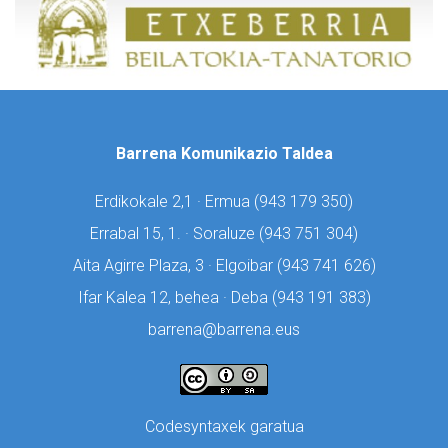
Barrena Komunikazio Taldea
Erdikokale 2,1 · Ermua (
943 179 350)
Errabal 15, 1. · Soraluze (
943 751 304)
Aita Agirre Plaza, 3 · Elgoibar (
943 741 626)
Ifar Kalea 12, behea · Deba (
943 191 383)
barrena@barrena.eus
Codesyntaxek garatua