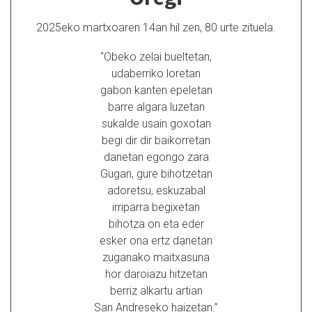
2025eko martxoaren 14an hil zen, 80 urte zituela.
“Obeko zelai bueltetan,
udaberriko loretan
gabon kanten epeletan
barre algara luzetan
sukalde usain goxotan
begi dir dir baikorretan
danetan egongo zara
Gugan, gure bihotzetan
adoretsu, eskuzabal
irriparra begixetan
bihotza on eta eder
esker ona ertz danetan
zuganako maitxasuna
hor daroiazu hitzetan
berriz alkartu artian
San Andreseko haizetan.”