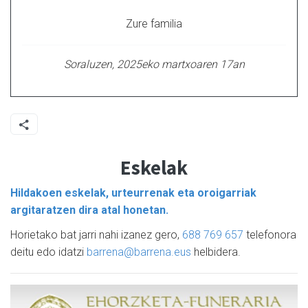
Zure familia
Soraluzen, 2025eko martxoaren 17an
Eskelak
Hildakoen eskelak, urteurrenak eta oroigarriak
argitaratzen dira atal honetan.
Horietako bat jarri nahi izanez gero,
688 769 657
telefonora
deitu edo idatzi
barrena@barrena.eus
helbidera.