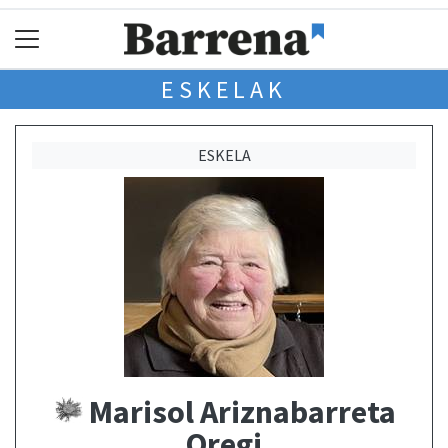
ESKELAK
ESKELA
Marisol Ariznabarreta
Oregi