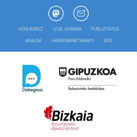
HONI BURUZ
LEGE OHARRA
PUBLIZITATEA
ARAUAK
HARREMANETARAKO
RSS