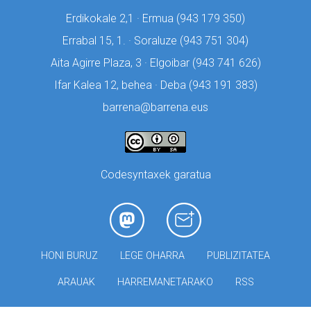
Erdikokale 2,1 · Ermua (
943 179 350)
Errabal 15, 1. · Soraluze (
943 751 304)
Aita Agirre Plaza, 3 · Elgoibar (
943 741 626)
Ifar Kalea 12, behea · Deba (
943 191 383)
barrena@barrena.eus
Codesyntaxek garatua
HONI BURUZ
LEGE OHARRA
PUBLIZITATEA
ARAUAK
HARREMANETARAKO
RSS