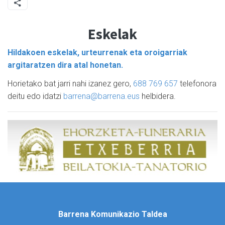
Eskelak
Hildakoen eskelak, urteurrenak eta oroigarriak
argitaratzen dira atal honetan.
Horietako bat jarri nahi izanez gero,
688 769 657
telefonora
deitu edo idatzi
barrena@barrena.eus
helbidera.
Barrena Komunikazio Taldea