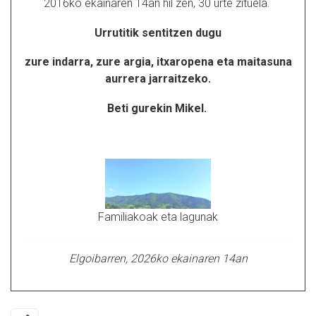
2016ko ekainaren 14an hil zen, 30 urte zituela.
Urrutitik sentitzen dugu
zure indarra, zure argia, itxaropena eta maitasuna
aurrera jarraitzeko.
Beti gurekin Mikel.
Familiakoak eta lagunak
Elgoibarren, 2026ko ekainaren 14an