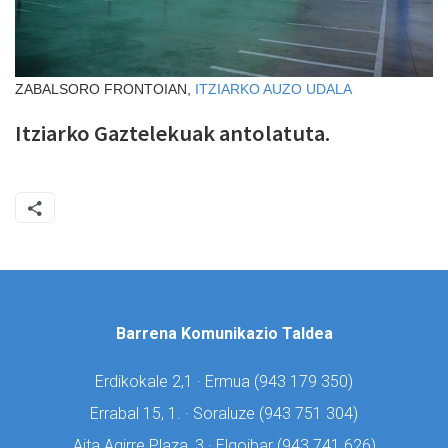
ZABALSORO FRONTOIAN,
ITZIARKO AUZO UDALA
Itziarko Gaztelekuak antolatuta.
Barrena Komunikazio Taldea
Erdikokale 2,1 · Ermua (
943 179 350)
Errabal 15, 1. · Soraluze (
943 751 304)
Aita Agirre Plaza, 3 · Elgoibar (
943 741 626)