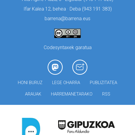
Ifar Kalea 12, behea · Deba (
943 191 383)
barrena@barrena.eus
Codesyntaxek garatua
HONI BURUZ
LEGE OHARRA
PUBLIZITATEA
ARAUAK
HARREMANETARAKO
RSS