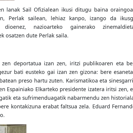
 lanak Sail Ofizialean ikusi ditugu baina oraingoa
n, Perlak sailean, lehiaz kanpo, izango da ikusg
 dioenez, nazioarteko gainerako zinemaldiet
ek osatzen dute Perlak saila.
z zen deportatua izan zen, iritzi publikoaren eta be
gezur bati eusteko gai izan zen gizona: bere esaneta
batean preso hartu zuten. Karismatikoa eta sinesgarri
 Espainiako Elkarteko presidente izatera iritsi zen, e
gatik eta sufrimenduagatik nabarmendu zen historiala
bere kontakizuna erabat faltsua zela. Eduard Fernand
o.