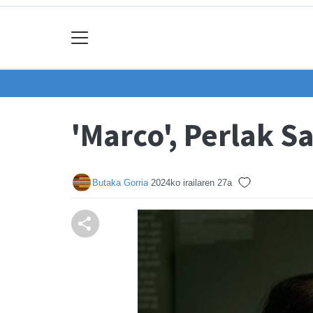
'Marco', Perlak Sa
Butaka Gorria
2024ko irailaren 27a