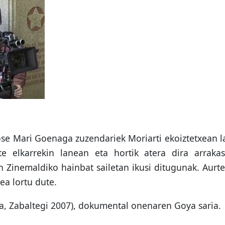
Jose Mari Goenaga zuzendariek Moriarti ekoiztetxean l
e elkarrekin lanean eta hortik atera dira arrakas
n Zinemaldiko hainbat sailetan ikusi ditugunak. Aurte
tea lortu dute.
a, Zabaltegi 2007), dokumental onenaren Goya saria.