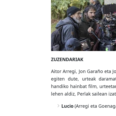
ZUZENDARIAK
Aitor Arregi, Jon Garaño eta 
egiten dute, urteak daramat
handiko hainbat film, urteeta
lehen aldiz, Perlak sailean iza
Lucio
(Arregi eta Goenag