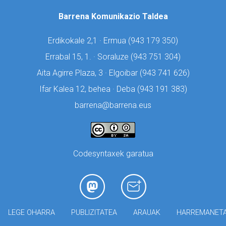
Barrena Komunikazio Taldea
Erdikokale 2,1 · Ermua (
943 179 350)
Errabal 15, 1. · Soraluze (
943 751 304)
Aita Agirre Plaza, 3 · Elgoibar (
943 741 626)
Ifar Kalea 12, behea · Deba (
943 191 383)
barrena@barrena.eus
Codesyntaxek garatua
LEGE OHARRA
PUBLIZITATEA
ARAUAK
HARREMANET