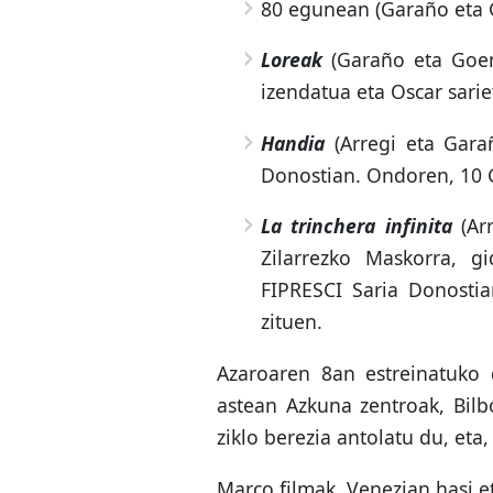
80 egunean
(Garaño eta 
Loreak
(Garaño eta Goena
izendatua eta Oscar sarie
Handia
(Arregi eta Garañ
Donostian. Ondoren, 10 G
La trinchera infinita
(Ar
Zilarrezko Maskorra, g
FIPRESCI Saria Donostia
zituen.
Azaroaren 8an estreinatuko 
astean Azkuna zentroak, Bilb
ziklo berezia antolatu du, eta
Marco filmak, Venezian hasi et