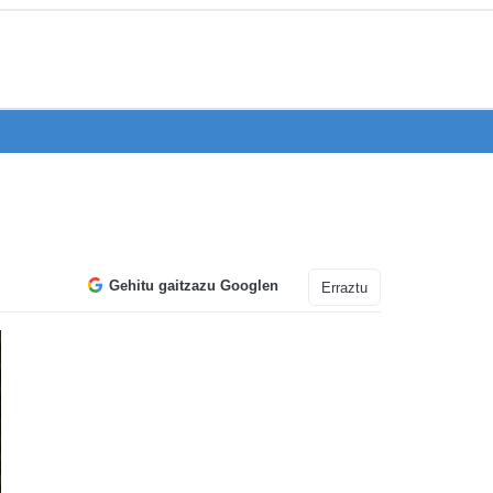
Gehitu gaitzazu Googlen
Erraztu