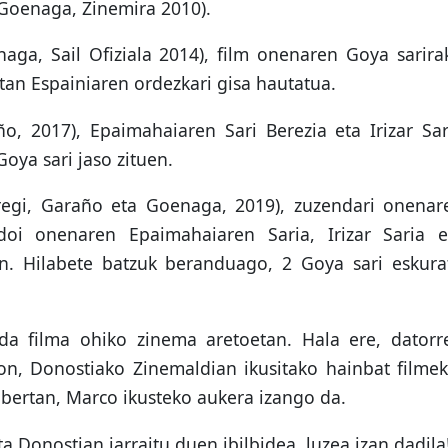
Goenaga, Zinemira 2010).
ga, Sail Ofiziala 2014), film onenaren Goya sarira
tan Espainiaren ordezkari gisa hautatua.
o, 2017), Epaimahaiaren Sari Berezia eta Irizar Sar
oya sari jaso zituen.
regi, Garaño eta Goenaga, 2019), zuzendari onenar
idoi onenaren Epaimahaiaren Saria, Irizar Saria e
n. Hilabete batzuk beranduago, 2 Goya sari eskura
da filma ohiko zinema aretoetan. Hala ere, datorr
on, Donostiako Zinemaldian ikusitako hainbat filmek
, bertan, Marco ikusteko aukera izango da.
a Donostian jarraitu duen ibilbidea, luzea izan dadila