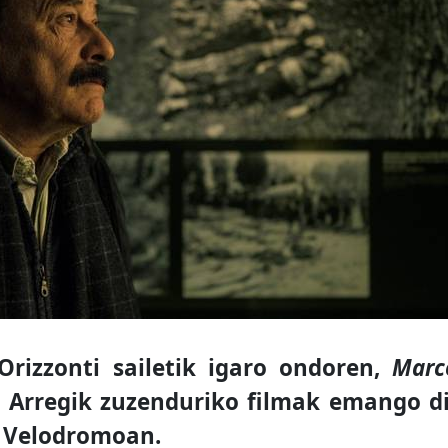
rizzonti sailetik igaro ondoren,
Marc
r Arregik zuzenduriko filmak emango d
i Velodromoan.