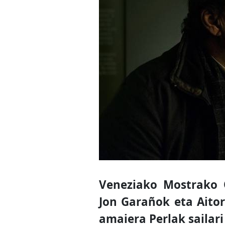
Veneziako Mostrako O
Jon Garañok eta Aito
amaiera Perlak sailar