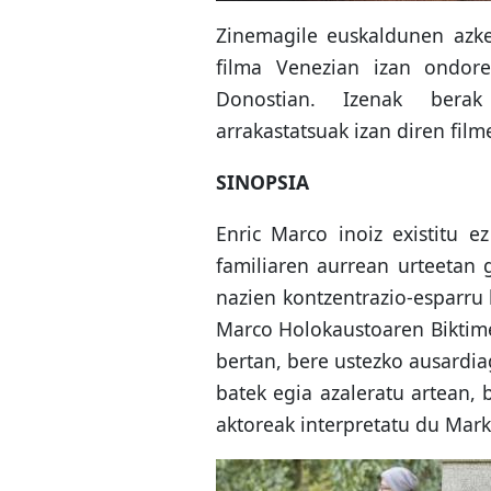
Zinemagile euskaldunen azken
filma Venezian izan ondore
Donostian. Izenak berak
arrakastatsuak izan diren film
SINOPSIA
Enric Marco inoiz existitu e
familiaren aurrean urteetan 
nazien kontzentrazio-esparru 
Marco Holokaustoaren Biktimen
bertan, bere ustezko ausardia
batek egia azaleratu artean, 
aktoreak interpretatu du Mark