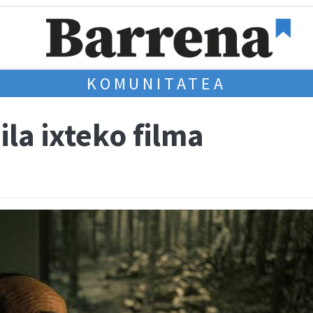
KOMUNITATEA
ila ixteko filma