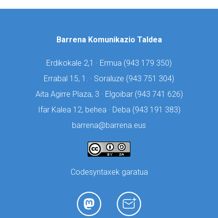
Barrena Komunikazio Taldea
Erdikokale 2,1 · Ermua (
943 179 350)
Errabal 15, 1. · Soraluze (
943 751 304)
Aita Agirre Plaza, 3 · Elgoibar (
943 741 626)
Ifar Kalea 12, behea · Deba (
943 191 383)
barrena@barrena.eus
Codesyntaxek garatua