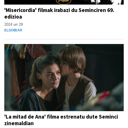
'Misericordia' filmak irabazi du Seminciren 69.
edizioa
2024 urr 29
ELGOIBAR
'La mitad de Ana' filma estrenatu dute Seminci
zinemaldian