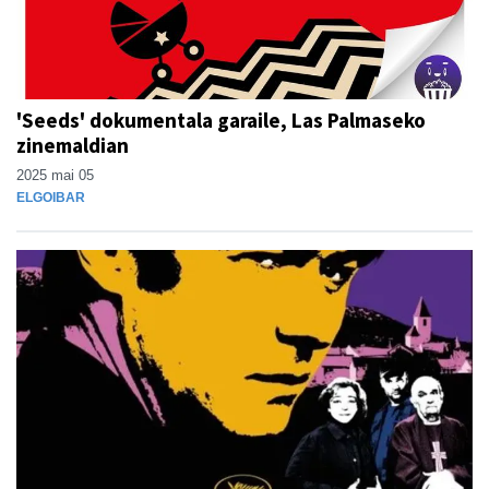
'Seeds' dokumentala garaile, Las Palmaseko
zinemaldian
2025 mai 05
ELGOIBAR