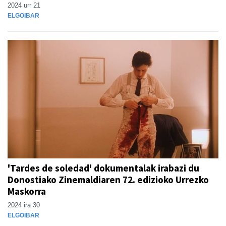
2024 urr 21
ELGOIBAR
'Tardes de soledad' dokumentalak irabazi du
Donostiako Zinemaldiaren 72. edizioko Urrezko
Maskorra
2024 ira 30
ELGOIBAR