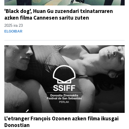
'Black dog', Huan Gu zuzendari txinatarraren
azken filma Cannesen saritu zuten
2025 ira 23
ELGOIBAR
L'etranger François Ozonen azken filma ikusgai
Donostian