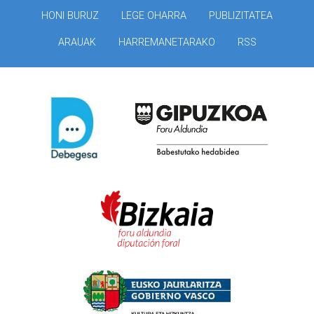
HONI BURUZ
LEGE OHARRA
PUBLIZITATEA
ARAUAK
HARREMANETARAKO
RSS