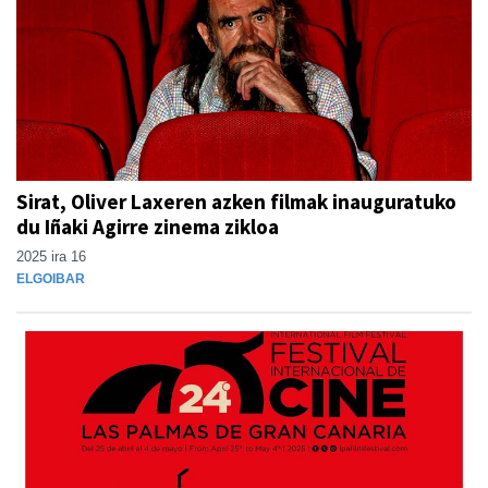
Sirat, Oliver Laxeren azken filmak inauguratuko
du Iñaki Agirre zinema zikloa
2025 ira 16
ELGOIBAR