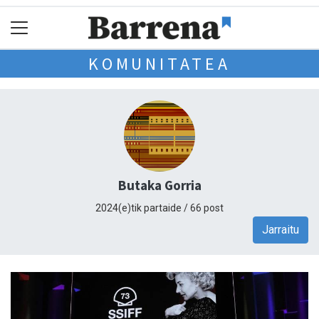
KOMUNITATEA
Butaka Gorria
2024(e)tik partaide / 66 post
Jarraitu