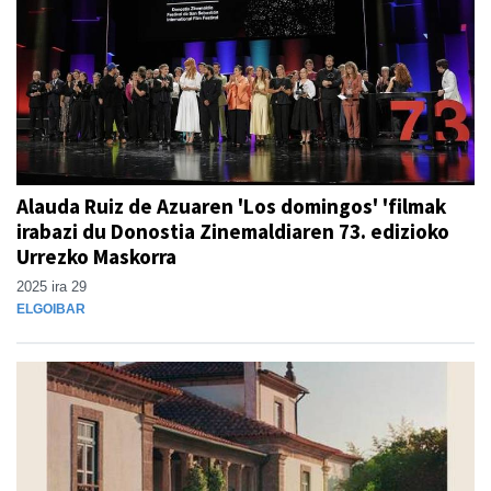
Alauda Ruiz de Azuaren 'Los domingos' 'filmak
irabazi du Donostia Zinemaldiaren 73. edizioko
Urrezko Maskorra
2025 ira 29
ELGOIBAR