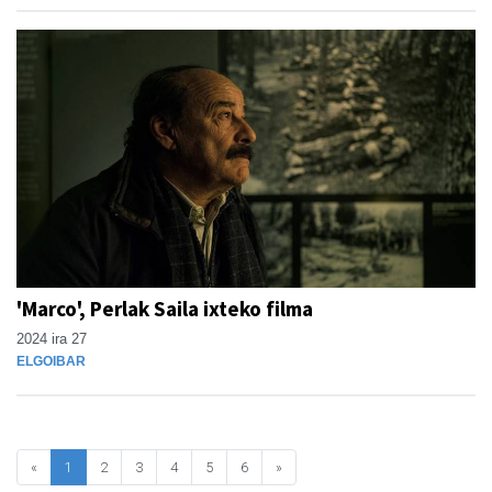
'Marco', Perlak Saila ixteko filma
2024 ira 27
ELGOIBAR
«
1
2
3
4
5
6
»