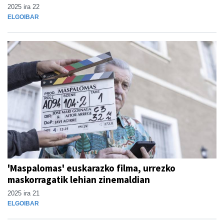
2025 ira 22
ELGOIBAR
'Maspalomas' euskarazko filma, urrezko
maskorragatik lehian zinemaldian
2025 ira 21
ELGOIBAR