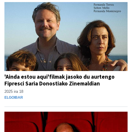
'Ainda estou aqui'filmak jasoko du aurtengo
Fipresci Saria Donostiako Zinemaldian
2025 ira 18
ELGOIBAR