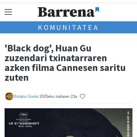
KOMUNITATEA
'Black dog', Huan Gu
zuzendari txinatarraren
azken filma Cannesen saritu
zuten
Butaka Gorria
2025eko irailaren 23a