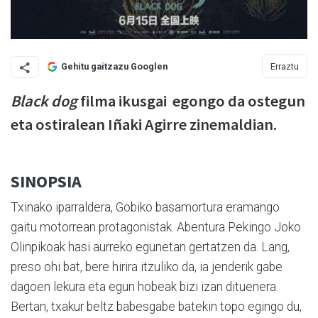
Erraztu
Gehitu gaitzazu Googlen
Black dog
filma ikusgai egongo da ostegun
eta ostiralean Iñaki Agirre zinemaldian.
SINOPSIA
Txinako iparraldera, Gobiko basamortura eramango
gaitu motorrean protagonistak. Abentura Pekingo Joko
Olinpikoak hasi aurreko egunetan gertatzen da. Lang,
preso ohi bat, bere hirira itzuliko da, ia jenderik gabe
dagoen lekura eta egun hobeak bizi izan dituenera.
Bertan, txakur beltz babesgabe batekin topo egingo du,