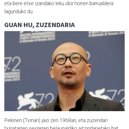
eta bere etxe izandako leku idor horren barrualdera
lagunduko du.
GUAN HU, ZUZENDARIA
Pekinen (Txinan) jaio zen 1968an, eta zuzendari
txinatarren seigarren belaunaldiko aitzindarietako bat