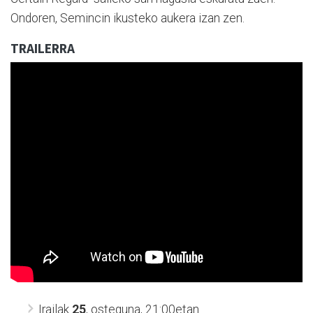
Ondoren, Semincin ikusteko aukera izan zen.
TRAILERRA
Irailak
25
, osteguna, 21:00etan