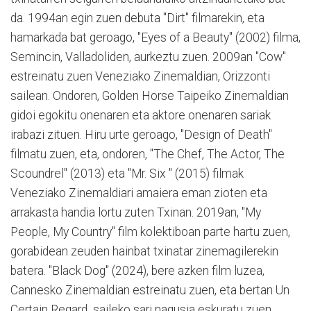
da. 1994an egin zuen debuta "Dirt" filmarekin, eta
hamarkada bat geroago, "Eyes of a Beauty" (2002) filma,
Semincin, Valladoliden, aurkeztu zuen. 2009an "Cow"
estreinatu zuen Veneziako Zinemaldian, Orizzonti
sailean. Ondoren, Golden Horse Taipeiko Zinemaldian
gidoi egokitu onenaren eta aktore onenaren sariak
irabazi zituen. Hiru urte geroago, "Design of Death"
filmatu zuen, eta, ondoren, "The Chef, The Actor, The
Scoundrel" (2013) eta "Mr. Six " (2015) filmak
Veneziako Zinemaldiari amaiera eman zioten eta
arrakasta handia lortu zuten Txinan. 2019an, "My
People, My Country" film kolektiboan parte hartu zuen,
gorabidean zeuden hainbat txinatar zinemagilerekin
batera. "Black Dog" (2024), bere azken film luzea,
Cannesko Zinemaldian estreinatu zuen, eta bertan Un
Certain Regard saileko sari nagusia eskuratu zuen.