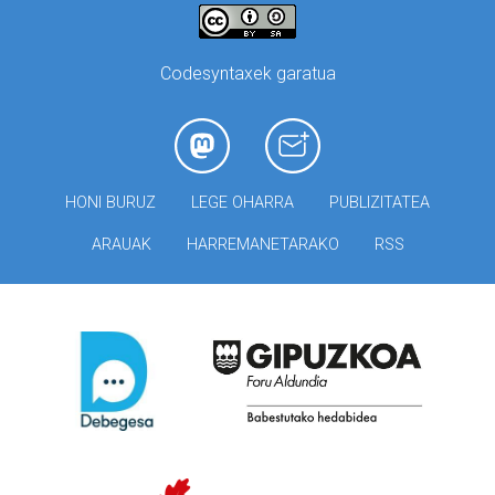
Codesyntaxek garatua
HONI BURUZ
LEGE OHARRA
PUBLIZITATEA
ARAUAK
HARREMANETARAKO
RSS