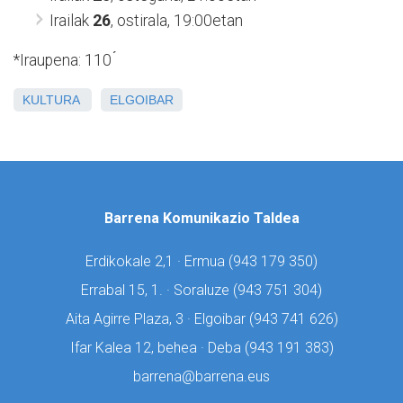
Irailak
26
, ostirala, 19:00etan
*Iraupena: 110 ́
KULTURA
ELGOIBAR
Barrena Komunikazio Taldea
Erdikokale 2,1 · Ermua (
943 179 350)
Errabal 15, 1. · Soraluze (
943 751 304)
Aita Agirre Plaza, 3 · Elgoibar (
943 741 626)
Ifar Kalea 12, behea · Deba (
943 191 383)
barrena@barrena.eus