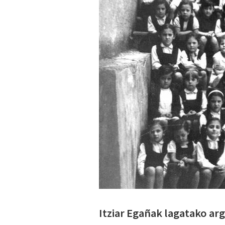
Itziar Egañak lagatako ar