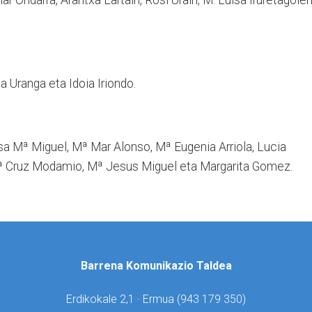
ziar Ondarra, Arantxa Lartain, Rosi Urain, M. Luisa Iruretagoie
ña Uranga eta Idoia Iriondo.
osa Mª Miguel, Mª Mar Alonso, Mª Eugenia Arriola, Lucia
Mª Cruz Modamio, Mª Jesus Miguel eta Margarita Gomez.
Barrena Komunikazio Taldea
Erdikokale 2,1 · Ermua (
943 179 350)