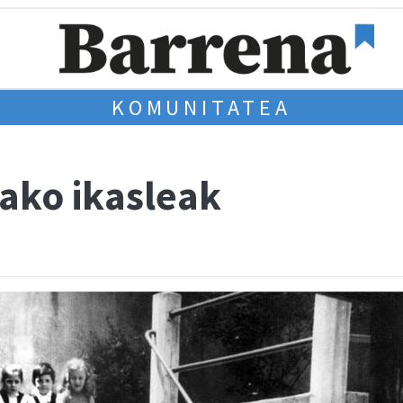
KOMUNITATEA
lako ikasleak