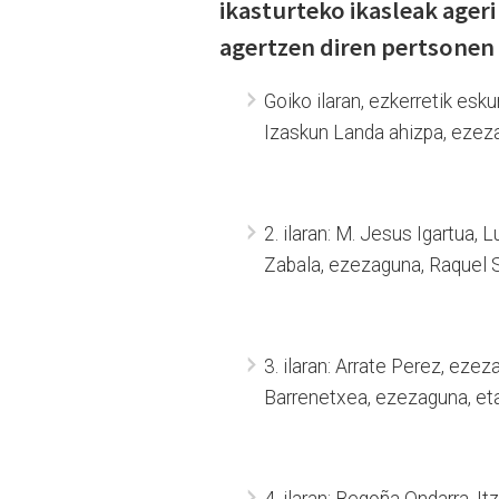
ikasturteko ikasleak ageri 
agertzen diren pertsonen
Goiko ilaran, ezkerretik es
Izaskun Landa ahizpa, ezeza
2. ilaran: M. Jesus Igartua,
Zabala, ezezaguna, Raquel S
3. ilaran: Arrate Perez, ezez
Barrenetxea, ezezaguna, eta