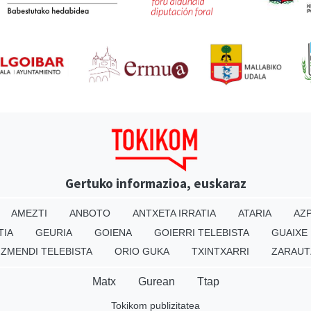
Gertuko informazioa, euskaraz
AMEZTI
ANBOTO
ANTXETA IRRATIA
ATARIA
AZP
TIA
GEURIA
GOIENA
GOIERRI TELEBISTA
GUAIXE
IZMENDI TELEBISTA
ORIO GUKA
TXINTXARRI
ZARAUT
Matx
Gurean
Ttap
Tokikom publizitatea