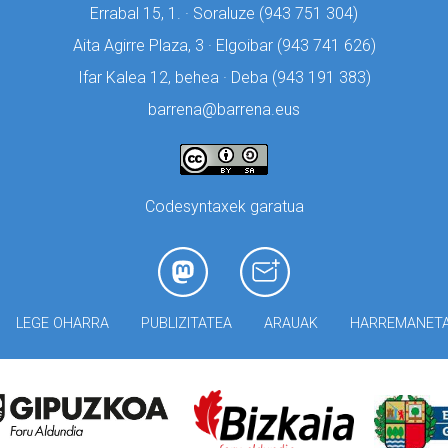
Errabal 15, 1. · Soraluze (
943 751 304)
Aita Agirre Plaza, 3 · Elgoibar (
943 741 626)
Ifar Kalea 12, behea · Deba (
943 191 383)
barrena@barrena.eus
Codesyntaxek garatua
LEGE OHARRA
PUBLIZITATEA
ARAUAK
HARREMANET