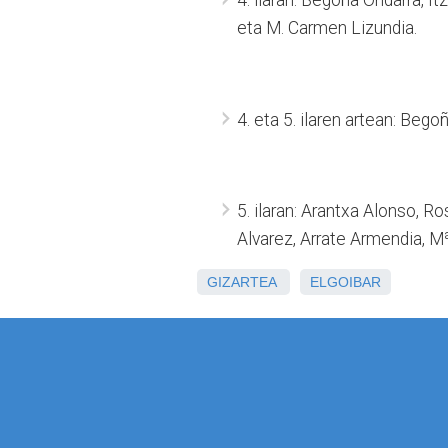
4. ilaran: Begoña Ondarra, It
eta M. Carmen Lizundia.
4. eta 5. ilaren artean: Bego
5. ilaran: Arantxa Alonso, R
Alvarez, Arrate Armendia, 
GIZARTEA
ELGOIBAR