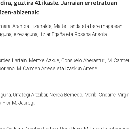
dira, guztira 41 ikasle. Jarraian erretratuan
 izen-abizenak:
kumara: Arantxa Lizarralde, Maite Landa eta bere magalean
guna, ezezaguna, Itziar Egaña eta Rosana Ansola.
 Lurdes Lartain, Mertxe Azkue, Consuelo Aberasturi, M. Carme
oriano, M. Carmen Arrese eta Izaskun Arrese.
aguna, Urrategi Altzibar, Nerea Bernedo, Maribi Ondarre, Virgi
 Flor M. Jauregi.