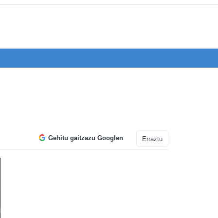
Gehitu gaitzazu Googlen
Erraztu