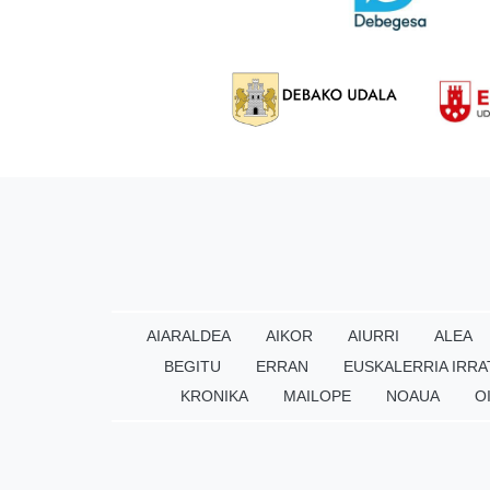
AIARALDEA
AIKOR
AIURRI
ALEA
BEGITU
ERRAN
EUSKALERRIA IRRA
KRONIKA
MAILOPE
NOAUA
O