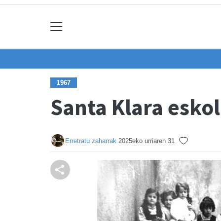
1967
Santa Klara esko
Erretratu zaharrak
2025eko urriaren 31