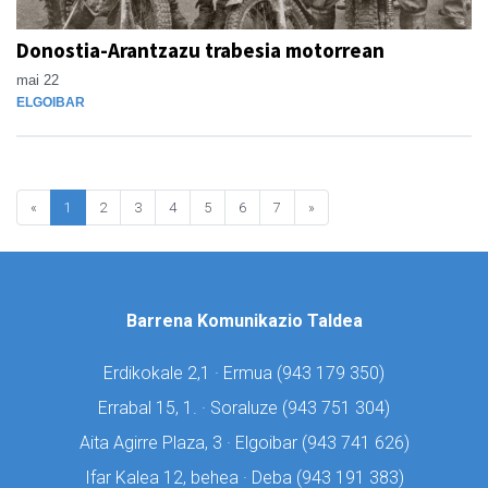
Donostia-Arantzazu trabesia motorrean
mai 22
ELGOIBAR
«
1
2
3
4
5
6
7
»
Barrena Komunikazio Taldea
Erdikokale 2,1 · Ermua (
943 179 350)
Errabal 15, 1. · Soraluze (
943 751 304)
Aita Agirre Plaza, 3 · Elgoibar (
943 741 626)
Ifar Kalea 12, behea · Deba (
943 191 383)