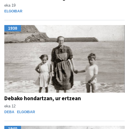
eka 19
ELGOIBAR
1938
Debako hondartzan, ur ertzean
eka 12
DEBA
ELGOIBAR
1940