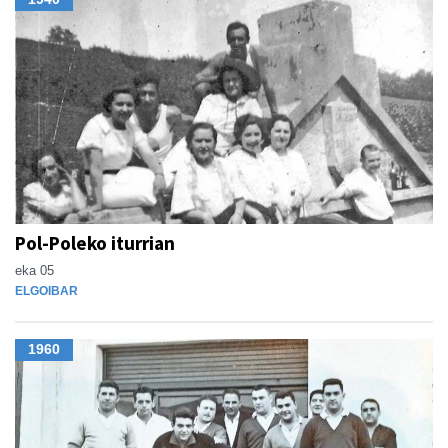
Pol-Poleko iturrian
eka 05
ELGOIBAR
1960