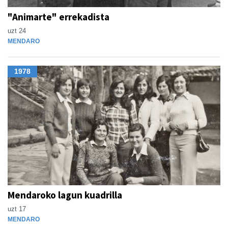
"Animarte" errekadista
uzt 24
MENDARO
1978
Mendaroko lagun kuadrilla
uzt 17
MENDARO