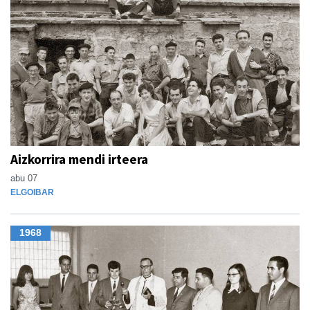
Aizkorrira mendi irteera
abu 07
ELGOIBAR
1968