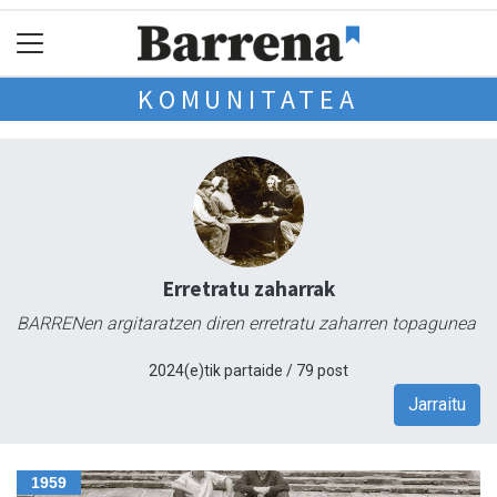
KOMUNITATEA
Erretratu zaharrak
BARRENen argitaratzen diren erretratu zaharren topagunea
2024(e)tik partaide / 79 post
Jarraitu
1959