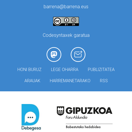
barrena@barrena.eus
Codesyntaxek garatua
HONI BURUZ
LEGE OHARRA
PUBLIZITATEA
ARAUAK
HARREMANETARAKO
RSS