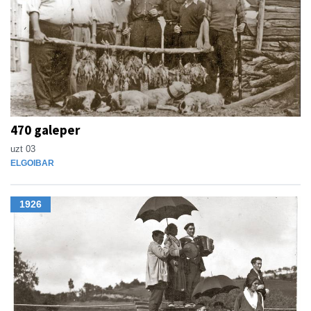
470 galeper
uzt 03
ELGOIBAR
1926