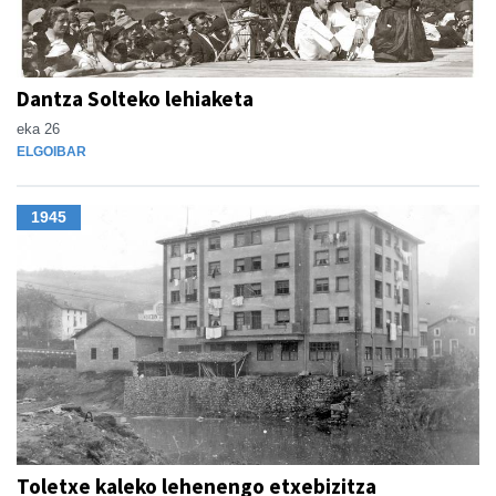
Dantza Solteko lehiaketa
eka 26
ELGOIBAR
1945
Toletxe kaleko lehenengo etxebizitza