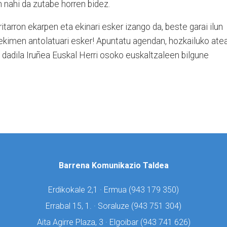
n nahi da zutabe horren bidez.
itarron ekarpen eta ekinari esker izango da, beste garai ilun
ekimen antolatuari esker! Apuntatu agendan, hozkailuko atea
n dadila Iruñea Euskal Herri osoko euskaltzaleen bilgune
Barrena Komunikazio Taldea
Erdikokale 2,1 · Ermua (
943 179 350)
Errabal 15, 1. · Soraluze (
943 751 304)
Aita Agirre Plaza, 3 · Elgoibar (
943 741 626)