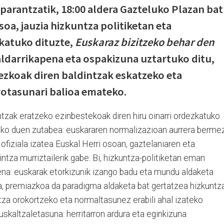
parantzatik, 18:00 aldera Gazteluko Plazan bat
soa, jauzia hizkuntza politiketan eta
katuko dituzte,
Euskaraz bizitzeko behar den
ldarrikapena eta ospakizuna uztartuko ditu,
ezkoak diren baldintzak eskatzeko eta
rotasunari balioa emateko.
tzak eratzeko ezinbestekoak diren hiru oinarri ordezkatuko
atuko duen zutabea: euskararen normalizazioan aurrera berme
fiziala izatea Euskal Herri osoan, gaztelaniaren eta
ntza murriztailerik gabe. Bi, hizkuntza-politiketan eman
uena: euskarak etorkizunik izango badu eta mundu aldaketa
, premiazkoa da paradigma aldaketa bat gertatzea hizkuntz
tza orokortzeko eta normaltasunez erabili ahal izateko
euskaltzaletasuna: herritarron ardura eta eginkizuna