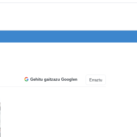
Gehitu gaitzazu Googlen
Erraztu