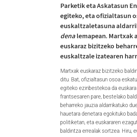
Parketik eta Askatasun En
egiteko, eta ofizialtasun o
euskaltzaletasuna aldarri
dena
lemapean. Martxak a
euskaraz bizitzeko beharr
euskaltzale izatearen har
Martxak euskaraz bizitzeko baldin
ditu. Bat, ofizialtasun osoa esk
egiteko ezinbestekoa da euskara o
frantsesaren pare, bestelako baldi
beharreko jauzia aldarrikatuko d
hauetara denetara egokituko bada
politiketan, eta euskararen ezagu
baldintza errealak sortzea. Hiru, 