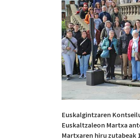
Euskalgintzaren Kontseil
Euskaltzaleon Martxa anto
Martxaren hiru zutabeak 1