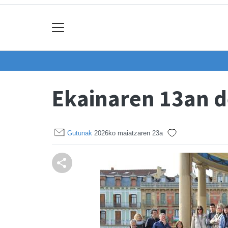
Ekainaren 13an d
Gutunak
2026ko maiatzaren 23a