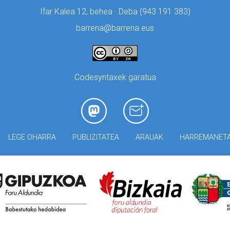
Ifar Kalea 12, behea · Deba (
943 191 383)
barrena@barrena.eus
Codesyntaxek garatua
LEGE OHARRA
PUBLIZITATEA
ARAUAK
HARREMANET