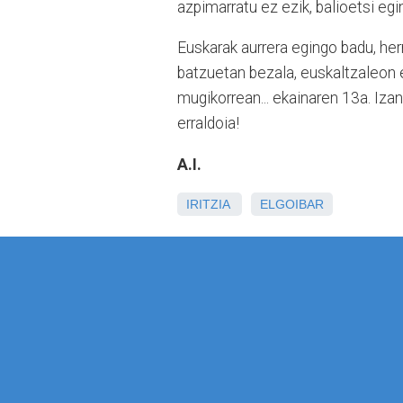
azpimarratu ez ezik, balioetsi egi
Euskarak aurrera egingo badu, herr
batzuetan bezala, euskaltzaleon 
mugikorrean... ekainaren 13a. Iza
erraldoia!
A.I.
IRITZIA
ELGOIBAR