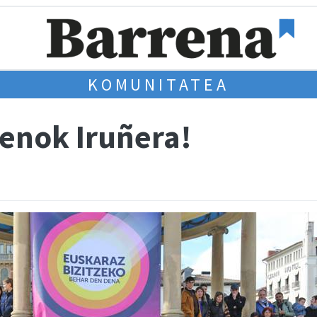
KOMUNITATEA
enok Iruñera!