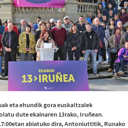
uak eta ehundik gora euskaltzalek
latu dute ekainaren 13rako, Iruñean.
7:00etan abiatuko dira, Antoniuttitik, Runako