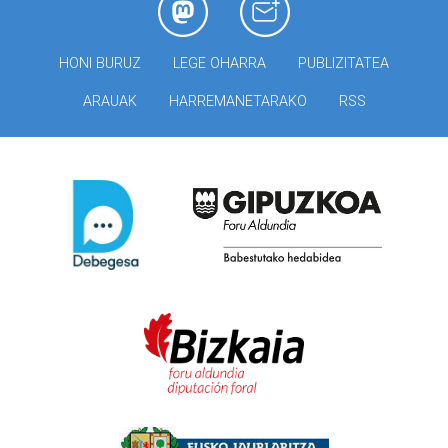
HONI BURUZ
LEGE OHARRA
PUBLIZITATEA
ARAUAK
HARREMANETARAKO
RSS