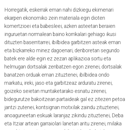
Horregatik, eskerrak eman nahi dizkiegu ekimenari
ekarpen ekonomiko zein materiala egin dioten
komertzioei eta babesleei, azken asteetan beraien
inguruetan normalean baino korrikalari gehiago ikusi
dituzten baserritarrei, ibilbidea garbitzen asteak eman
eta bizkarreko minez dagoenari, denboretan segundo
batek ere alde egin ez zezan aplikazioa sortu eta
helmugan dortsalak zenbatzen egon zirenei, dortsalak
banatzen orduak eman zituztenei, ibilbidea ondo
markatu, ireki, jaso eta garbitzeaz arduratu zirenei,
goizeko seietan muntaketarako esnatu zirenei,
bidegurutze bakoitzean partaideak gal ez zitezen petoa
jantzi zutenei, kontsignan motxilak zaindu zituztenei,
anoaguneetan eskuak laranjaz zikindu zituztenei, Deba
eta Itziar artean garraiolari lanetan aritu zirenei, milaka