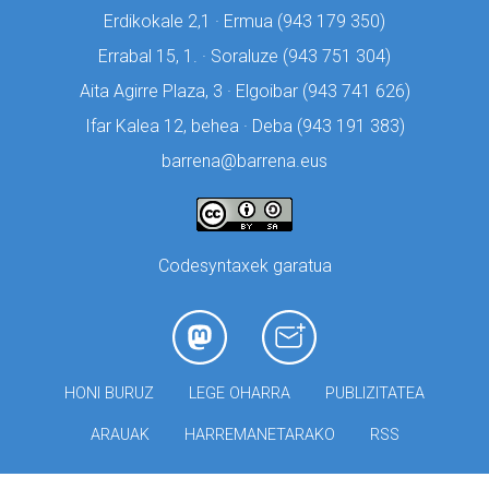
Erdikokale 2,1 · Ermua (
943 179 350)
Errabal 15, 1. · Soraluze (
943 751 304)
Aita Agirre Plaza, 3 · Elgoibar (
943 741 626)
Ifar Kalea 12, behea · Deba (
943 191 383)
barrena@barrena.eus
Codesyntaxek garatua
HONI BURUZ
LEGE OHARRA
PUBLIZITATEA
ARAUAK
HARREMANETARAKO
RSS