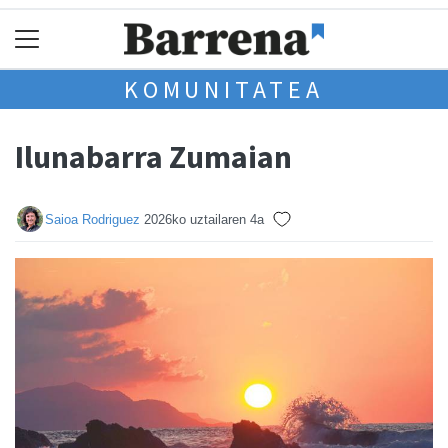
KOMUNITATEA
Ilunabarra Zumaian
Saioa Rodriguez
2026ko uztailaren 4a