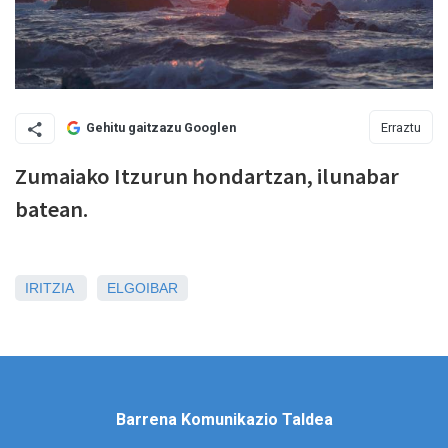
Erraztu
Gehitu gaitzazu Googlen
Zumaiako Itzurun hondartzan, ilunabar
batean.
IRITZIA
ELGOIBAR
Barrena Komunikazio Taldea