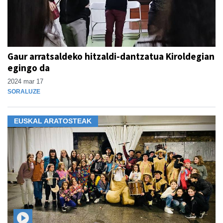
Gaur arratsaldeko hitzaldi-dantzatua Kiroldegian
egingo da
2024 mar 17
SORALUZE
EUSKAL ARATOSTEAK