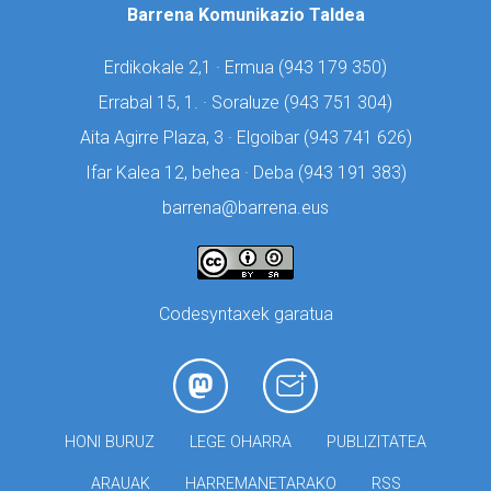
Barrena Komunikazio Taldea
Erdikokale 2,1 · Ermua (
943 179 350)
Errabal 15, 1. · Soraluze (
943 751 304)
Aita Agirre Plaza, 3 · Elgoibar (
943 741 626)
Ifar Kalea 12, behea · Deba (
943 191 383)
barrena@barrena.eus
Codesyntaxek garatua
HONI BURUZ
LEGE OHARRA
PUBLIZITATEA
ARAUAK
HARREMANETARAKO
RSS