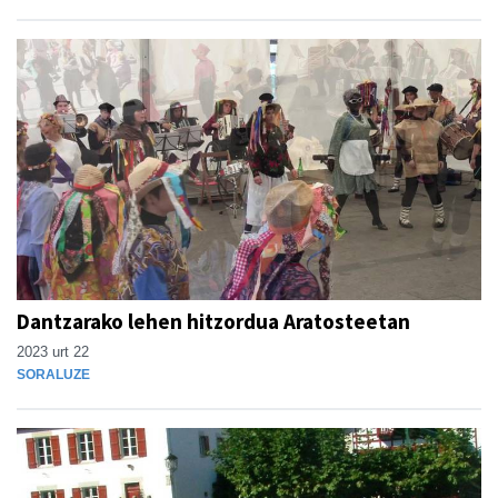
Dantzarako lehen hitzordua Aratosteetan
2023 urt 22
SORALUZE