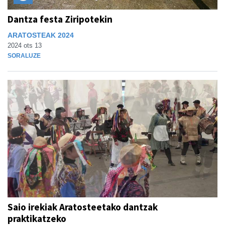
Dantza festa Ziripotekin
ARATOSTEAK 2024
2024 ots 13
SORALUZE
Saio irekiak Aratosteetako dantzak
praktikatzeko