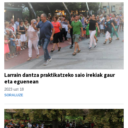
Larrain dantza praktikatzeko saio irekiak gaur
eta eguenean
2023 uzt 18
SORALUZE