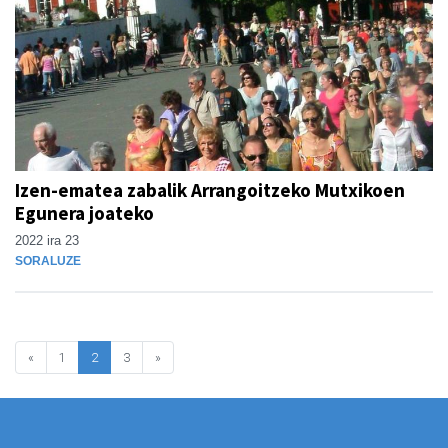
Izen-ematea zabalik Arrangoitzeko Mutxikoen
Egunera joateko
2022 ira 23
SORALUZE
«
1
2
3
»