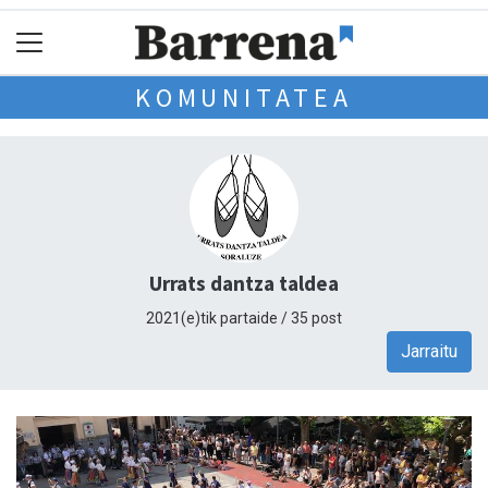
KOMUNITATEA
Urrats dantza taldea
2021(e)tik partaide / 35 post
Jarraitu