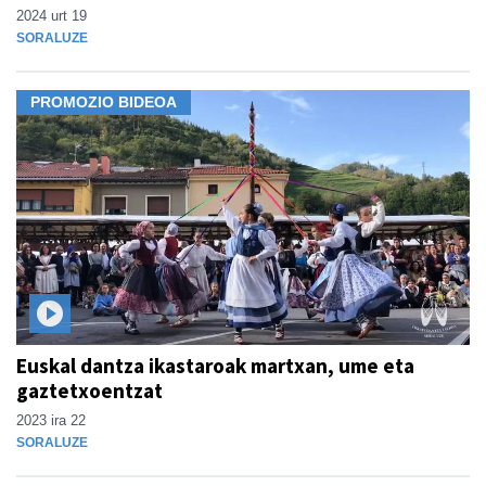
2024 urt 19
SORALUZE
PROMOZIO BIDEOA
Euskal dantza ikastaroak martxan, ume eta
gaztetxoentzat
2023 ira 22
SORALUZE