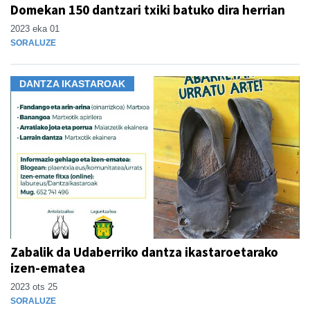
Domekan 150 dantzari txiki batuko dira herrian
2023 eka 01
SORALUZE
DANTZA IKASTAROAK
Zabalik da Udaberriko dantza ikastaroetarako
izen-ematea
2023 ots 25
SORALUZE