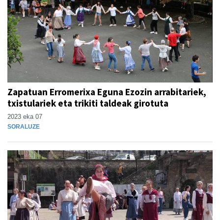
Zapatuan Erromerixa Eguna Ezozin arrabitariek,
txistulariek eta trikiti taldeak girotuta
2023 eka 07
SORALUZE