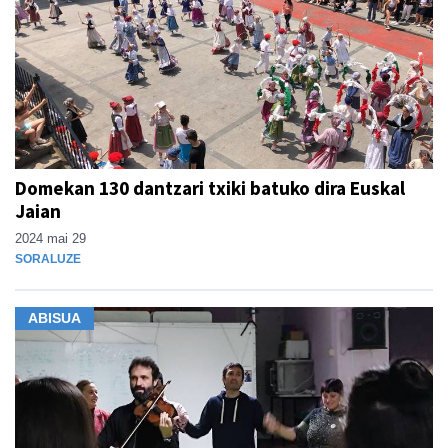
Domekan 130 dantzari txiki batuko dira Euskal
Jaian
2024 mai 29
SORALUZE
ABISUA