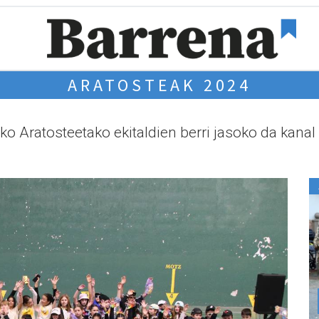
ARATOSTEAK 2024
ko Aratosteetako ekitaldien berri jasoko da kanal