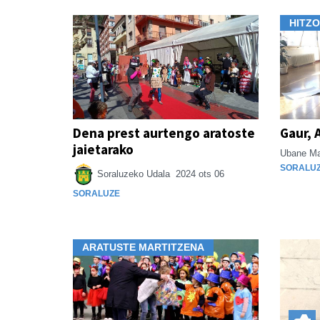
HITZ
Dena prest aurtengo aratoste
Gaur, 
jaietarako
Ubane Ma
SORALU
Soraluzeko Udala
2024 ots 06
SORALUZE
ARATUSTE MARTITZENA