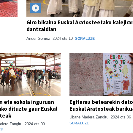
Giro bikaina Euskal Aratosteetako kalejira
dantzaldian
Ander Gomez
2024 ots 10
SORALUZE
n eta eskola inguruan
Egitarau betearekin dat
ko dituzte gaur Euskal
Euskal Aratosteak barik
steak
Ubane Madera Zangitu
2024 ots 06
SORALUZE
dera Zangitu
2024 ots 09
ZE