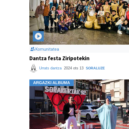
Komunitatea
Dantza festa Ziripotekin
Urrats dantza
2024 ots 13
SORALUZE
ARGAZKI ALBUMA