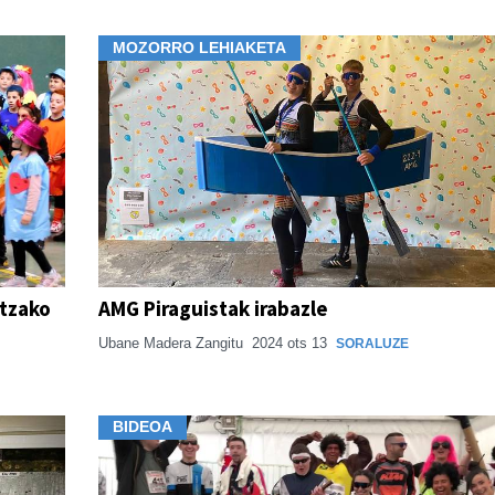
MOZORRO LEHIAKETA
ntzako
AMG Piraguistak irabazle
Ubane Madera Zangitu
2024 ots 13
SORALUZE
BIDEOA