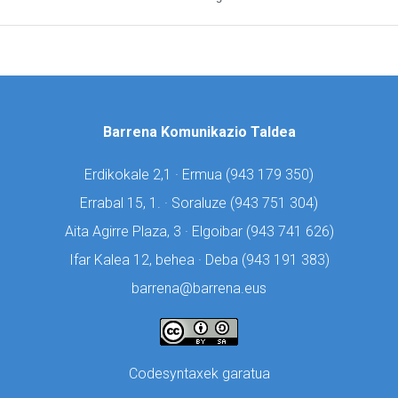
Barrena Komunikazio Taldea
Erdikokale 2,1 · Ermua (
943 179 350)
Errabal 15, 1. · Soraluze (
943 751 304)
Aita Agirre Plaza, 3 · Elgoibar (
943 741 626)
Ifar Kalea 12, behea · Deba (
943 191 383)
barrena@barrena.eus
Codesyntaxek garatua