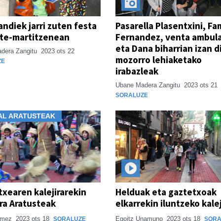
ndiek jarri zuten festa
Pasarella Plasentxini, Fam
ste-martitzenean
Fernandez, venta ambul
eta Dana biharrian izan d
dera Zangitu
2023 ots 22
mozorro lehiaketako
ZE
irabazleak
Ubane Madera Zangitu
2023 ots 21
SORALUZE
AL ARATUSTEAK
txearen kalejirarekin
Helduak eta gaztetxoak
ira Aratusteak
elkarrekin iluntzeko kale
omez
2023 ots 18
Egoitz Unamuno
2023 ots 18
SORALUZE
SORA