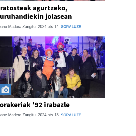
ratosteak agurtzeko,
uruhandiekin jolasean
ane Madera Zangitu
2024 ots 14
SORALUZE
orakeriak '92 irabazle
ane Madera Zangitu
2024 ots 13
SORALUZE