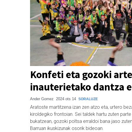
Konfeti eta gozoki art
inauterietako dantza e
Ander Gomez
2024 ots 14
SORALUZE
Aratoste martitzena izan zen atzo eta, urtero bez
kiroldegiko frontoian. Sei taldek hartu zuten parte
bukatzean, gozoki poltsa erraldoi bana jaso zuten
Barruan ikuskizunak osorik bideoan.