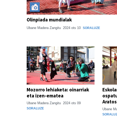
Olinpiada mundialak
Ubane Madera Zangitu
2024 ots 10
SORALUZE
Mozorro lehiaketa: oinarriak
Eskola
eta izen-ematea
ospatu
Arato
Ubane Madera Zangitu
2024 ots 09
SORALUZE
Ubane Ma
SORALU