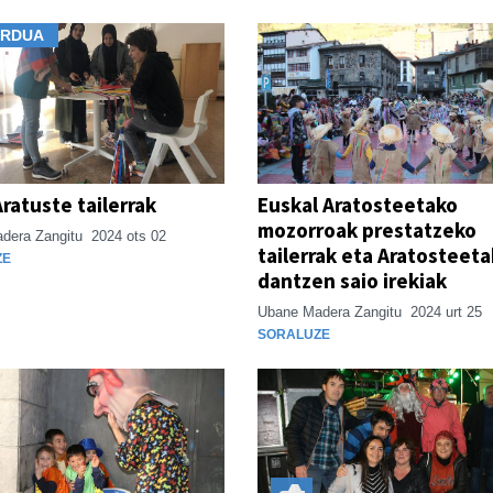
ORDUA
Aratuste tailerrak
Euskal Aratosteetako
mozorroak prestatzeko
dera Zangitu
2024 ots 02
tailerrak eta Aratosteet
ZE
dantzen saio irekiak
Ubane Madera Zangitu
2024 urt 25
SORALUZE