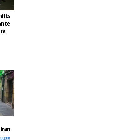
ilia
ante
ira
jiran
LUZE