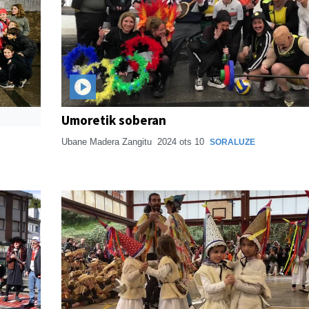
Umoretik soberan
Ubane Madera Zangitu
2024 ots 10
SORALUZE