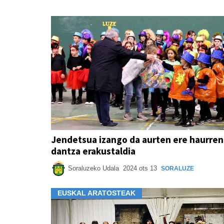
Jendetsua izango da aurten ere haurre
dantza erakustaldia
Soraluzeko Udala
2024 ots 13
SORALUZE
EUSKAL ARATOSTEAK