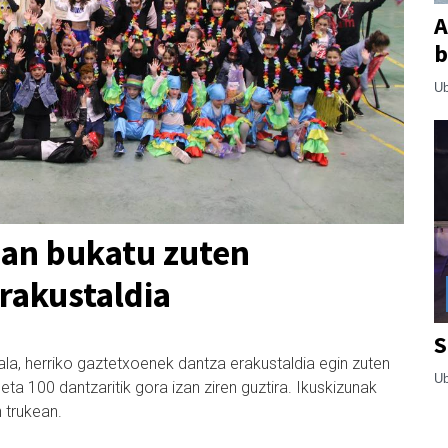
A
b
Ub
ean bukatu zuten
rakustaldia
S
ala, herriko gaztetxoenek dantza erakustaldia egin zuten
Ub
 eta 100 dantzaritik gora izan ziren guztira. Ikuskizunak
 trukean.