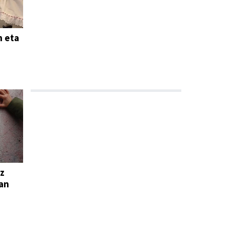
n eta
oz
uan