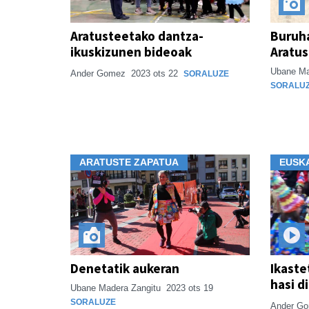
Aratusteetako dantza-
Buruha
ikuskizunen bideoak
Aratu
Ubane Ma
Ander Gomez
2023 ots 22
SORALUZE
SORALU
ARATUSTE ZAPATUA
EUSK
Denetatik aukeran
Ikaste
hasi d
Ubane Madera Zangitu
2023 ots 19
SORALUZE
Ander G