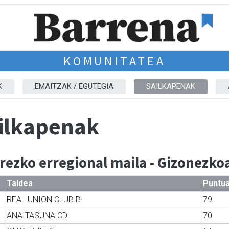
KOMUNITATEA
K
EMAITZAK / EGUTEGIA
SAILKAPENAK
ilkapenak
rezko erregional maila - Gizonezko
Taldea
Puntu
REAL UNION CLUB B
79
ANAITASUNA CD
70