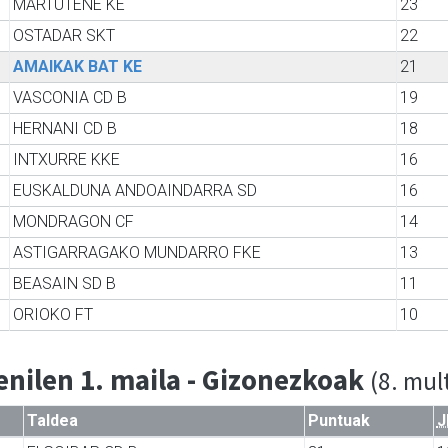
MARTUTENE KE
23
OSTADAR SKT
22
AMAIKAK BAT KE
21
VASCONIA CD B
19
HERNANI CD B
18
INTXURRE KKE
16
EUSKALDUNA ANDOAINDARRA SD
16
MONDRAGON CF
14
ASTIGARRAGAKO MUNDARRO FKE
13
BEASAIN SD B
11
ORIOKO FT
10
nilen 1. maila - Gizonezkoak
(8. mul
Taldea
Puntuak
J