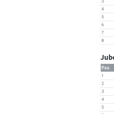
3
4
5
6
7
8
Jub
Pos.
1
2
3
4
5