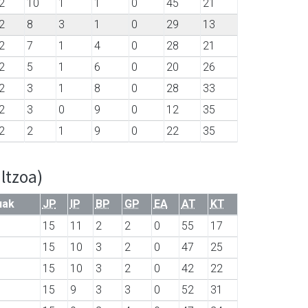
2
10
1
1
0
45
21
2
8
3
1
0
29
13
2
7
1
4
0
28
21
2
5
1
6
0
20
26
2
3
1
8
0
28
33
2
3
0
9
0
12
35
2
2
1
9
0
22
35
ltzoa)
uak
JP
IP
BP
GP
EA
AT
KT
15
11
2
2
0
55
17
15
10
3
2
0
47
25
15
10
3
2
0
42
22
15
9
3
3
0
52
31