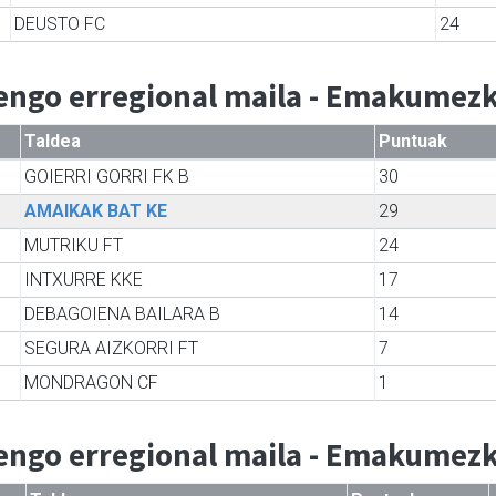
DEUSTO FC
24
engo erregional maila - Emakumez
Taldea
Puntuak
GOIERRI GORRI FK B
30
AMAIKAK BAT KE
29
MUTRIKU FT
24
INTXURRE KKE
17
DEBAGOIENA BAILARA B
14
SEGURA AIZKORRI FT
7
MONDRAGON CF
1
engo erregional maila - Emakumez