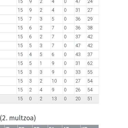
15
9
2
4
0
47
24
15
9
2
4
0
31
27
15
7
3
5
0
36
29
15
6
2
7
0
36
38
15
6
2
7
0
37
42
15
5
3
7
0
47
42
15
4
5
6
0
43
37
15
5
1
9
0
31
62
15
3
3
9
0
33
55
15
3
2
10
0
27
54
15
2
4
9
0
26
54
15
0
2
13
0
20
51
(2. multzoa)