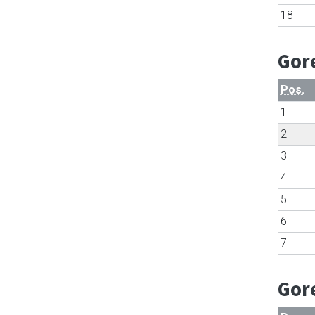
18
Gor
Pos.
1
2
3
4
5
6
7
Gor