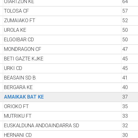
OIARTZUN KE
64
TOLOSA CF
57
ZUMAIAKO FT
52
UROLA KE
50
ELGOIBAR CD
50
MONDRAGON CF
47
BETI GAZTE KJKE
45
URKI CD
45
BEASAIN SD B
41
BERGARA KE
40
AMAIKAK BAT KE
37
ORIOKO FT
35
MUTRIKU FT
33
EUSKALDUNA ANDOAINDARRA SD
32
HERNANI CD
30