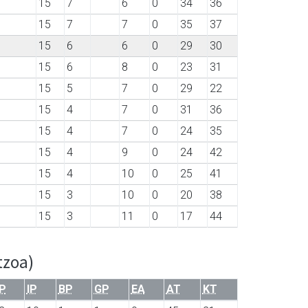
15
7
6
0
34
36
15
7
7
0
35
37
15
6
6
0
29
30
15
6
8
0
23
31
15
5
7
0
29
22
15
4
7
0
31
36
15
4
7
0
24
35
15
4
9
0
24
42
15
4
10
0
25
41
15
3
10
0
20
38
15
3
11
0
17
44
tzoa)
P
IP
BP
GP
EA
AT
KT