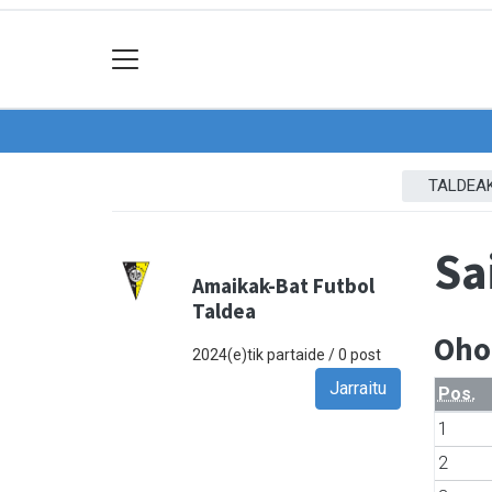
TALDEA
Sa
Amaikak-Bat Futbol
Taldea
Oho
2024(e)tik partaide / 0 post
Jarraitu
Pos.
1
2