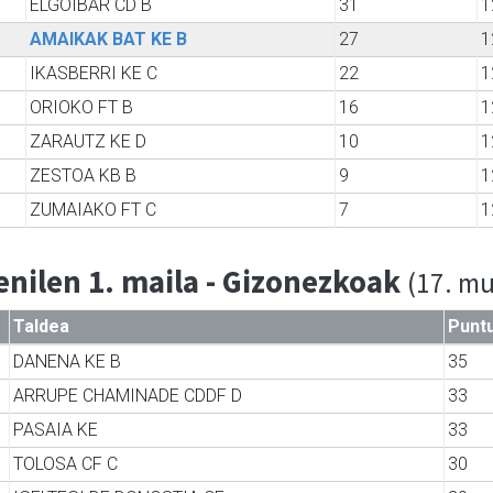
ELGOIBAR CD B
31
1
AMAIKAK BAT KE B
27
1
IKASBERRI KE C
22
1
ORIOKO FT B
16
1
ZARAUTZ KE D
10
1
ZESTOA KB B
9
1
ZUMAIAKO FT C
7
1
nilen 1. maila - Gizonezkoak
(17. mu
Taldea
Punt
DANENA KE B
35
ARRUPE CHAMINADE CDDF D
33
PASAIA KE
33
TOLOSA CF C
30