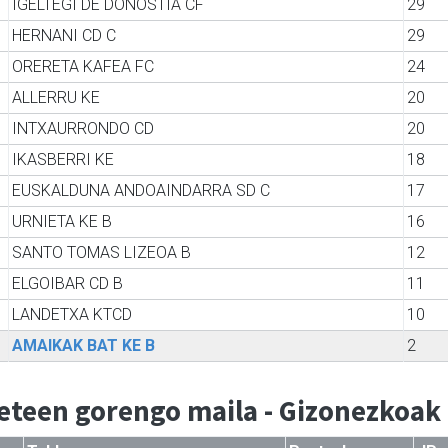
IGELTEGI DE DONOSTIA CF
29
HERNANI CD C
29
ORERETA KAFEA FC
24
ALLERRU KE
20
INTXAURRONDO CD
20
IKASBERRI KE
18
EUSKALDUNA ANDOAINDARRA SD C
17
URNIETA KE B
16
SANTO TOMAS LIZEOA B
12
ELGOIBAR CD B
11
LANDETXA KTCD
10
AMAIKAK BAT KE B
2
eteen gorengo maila - Gizonezkoak