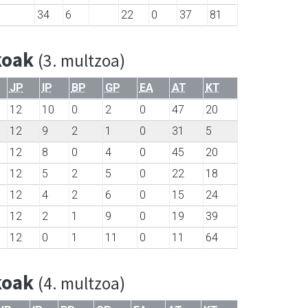
34
6
22
0
37
81
koak
(3. multzoa)
JP
IP
BP
GP
EA
AT
KT
12
10
0
2
0
47
20
12
9
2
1
0
31
5
12
8
0
4
0
45
20
12
5
2
5
0
22
18
12
4
2
6
0
15
24
12
2
1
9
0
19
39
12
0
1
11
0
11
64
koak
(4. multzoa)