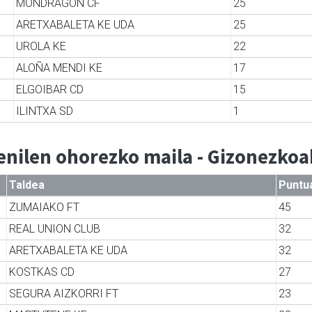
MONDRAGON CF
25
ARETXABALETA KE UDA
25
UROLA KE
22
ALOÑA MENDI KE
17
ELGOIBAR CD
15
ILINTXA SD
1
enilen ohorezko maila - Gizonezko
Taldea
Puntu
ZUMAIAKO FT
45
REAL UNION CLUB
32
ARETXABALETA KE UDA
32
KOSTKAS CD
27
SEGURA AIZKORRI FT
23