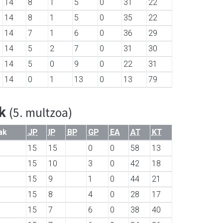
14
8
1
5
0
31
22
14
8
1
5
0
35
22
14
7
1
6
0
36
29
14
5
2
7
0
31
30
14
5
0
9
0
22
31
14
0
1
13
0
13
79
ak
(5. multzoa)
ak
JP
IP
BP
GP
EA
AT
KT
15
15
0
0
58
13
15
10
3
0
42
18
15
9
1
0
44
21
15
8
4
0
28
17
15
7
6
0
38
40