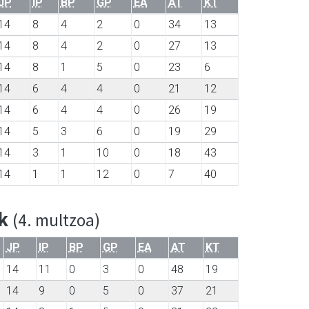
JP
IP
BP
GP
EA
AT
KT
14
8
4
2
0
34
13
14
8
4
2
0
27
13
14
8
1
5
0
23
6
14
6
4
4
0
21
12
14
6
4
4
0
26
19
14
5
3
6
0
19
29
14
3
1
10
0
18
43
14
1
1
12
0
7
40
ak
(4. multzoa)
JP
IP
BP
GP
EA
AT
KT
14
11
0
3
0
48
19
14
9
0
5
0
37
21