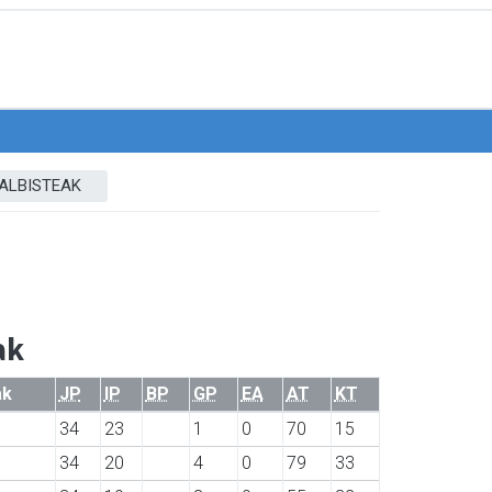
ALBISTEAK
ak
ak
JP
IP
BP
GP
EA
AT
KT
34
23
1
0
70
15
34
20
4
0
79
33