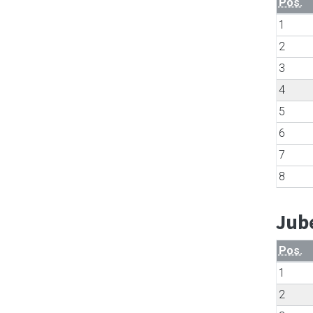
Pos.
1
2
3
4
5
6
7
8
Jub
Pos.
1
2