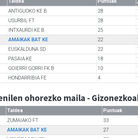
Taldea
Puntuak
ANTIGUOKO KE B
28
USURBIL FT
28
INTXAURDI KE B
25
AMAIKAK BAT KE
22
EUSKALDUNA SD
22
PASAIA KE
18
GOIERRI GORRI FK B
10
HONDARRIBIA FE
4
enilen ohorezko maila - Gizonezko
Taldea
Puntuak
ZUMAIAKO FT
33
AMAIKAK BAT KE
27