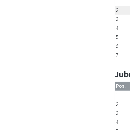
1
2
3
4
5
6
7
Jube
Pos.
1
2
3
4